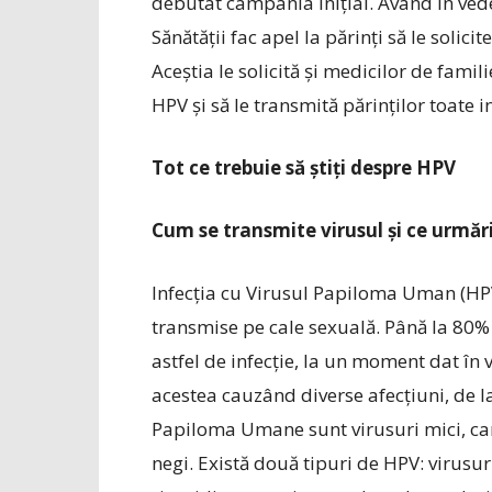
debutat campania inițial. Având în vede
Sănătății fac apel la părinți să le solici
Aceștia le solicită și medicilor de famil
HPV și să le transmită părinților toate i
Tot ce trebuie să știți despre HPV
Cum se transmite virusul și ce urmăr
Infecția cu Virusul Papiloma Uman (HPV
transmise pe cale sexuală. Până la 80%
astfel de infecție, la un moment dat în 
acestea cauzând diverse afecțiuni, de la
Papiloma Umane sunt virusuri mici, car
negi. Există două tipuri de HPV: virusur