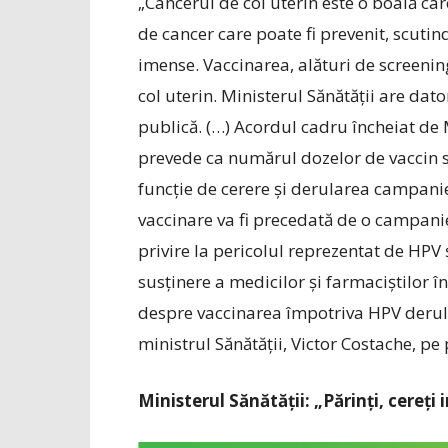
„Cancerul de col uterin este o boală car
de cancer care poate fi prevenit, scutind
imense. Vaccinarea, alături de screeni
col uterin. Ministerul Sănătății are dat
publică. (…) Acordul cadru încheiat de
prevede ca numărul dozelor de vaccin s
funcție de cerere și derularea campan
vaccinare va fi precedată de o campanie
privire la pericolul reprezentat de HPV 
susținere a medicilor și farmaciștilor î
despre vaccinarea împotriva HPV derulat
ministrul Sănătății, Victor Costache, p
Ministerul Sănătății: „Părinți, cereți