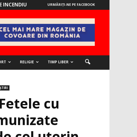
 INCENDIU
URMĂRIȚI-NE PE FACEBOOK
ORT
RELIGIE
TIMP LIBER
ȘTIRI
Fetele cu
 imunizate
e col uterin