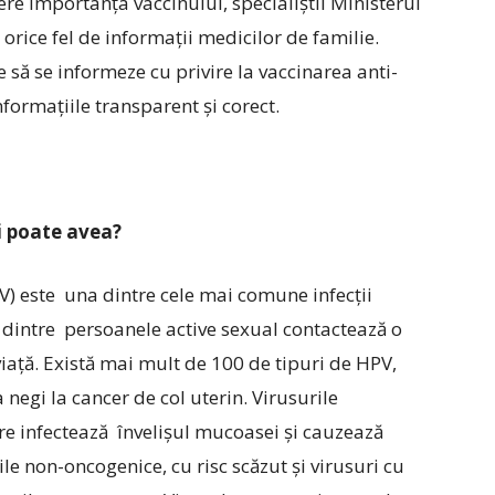
re importanța vaccinului, specialiștii Ministerul
te orice fel de informații medicilor de familie.
ie să se informeze cu privire la vaccinarea anti-
nformațiile transparent și corect.
i poate avea?
) este una dintre cele mai comune infecții
 dintre persoanele active sexual contactează o
viață. Există mai mult de 100 de tipuri de HPV,
 negi la cancer de col uterin. Virusurile
e infectează învelișul mucoasei și cauzează
ile non-oncogenice, cu risc scăzut și virusuri cu