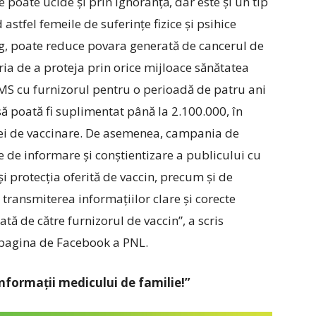
e poate ucide și prin ignoranță, dar este și un tip
 astfel femeile de suferințe fizice și psihice
ng, poate reduce povara generată de cancerul de
oria de a proteja prin orice mijloace sănătatea
 MS cu furnizorul pentru o perioadă de patru ani
ă poată fi suplimentat până la 2.100.000, în
iei de vaccinare. De asemenea, campania de
 de informare și conștientizare a publicului cu
și protecția oferită de vaccin, precum și de
n transmiterea informațiilor clare și corecte
ă de către furnizorul de vaccin”, a scris
e pagina de Facebook a PNL.
 informații medicului de familie!”