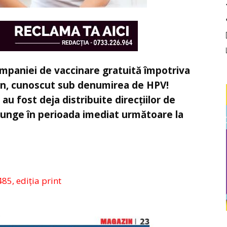
ampaniei de vaccinare gratuită împotriva
man, cunoscut sub denumirea de HPV!
u fost deja distribuite direcțiilor de
ajunge în perioada imediat următoare la
485, ediția print