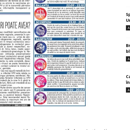
S
U
A
B
bl
A
Ca
î
A