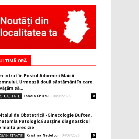
ULTIMĂ ORĂ
m intrat în Postul Adormirii Maicii
omnului. Urmează două săptămâni în care
văţăm să...
Ionela Chircu
-
04/08/2026
CTUALITATE
0
pitalul de Obstetrică -Ginecologie Buftea.
natomia Patologică susţine diagnosticul
 înaltă precizie
Cristina Nedelcu
-
04/08/2026
DMINISTRAȚIE
0