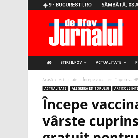
9
SÂMBĂTĂ, 08 
C
BUCURESTI, RO
Jurnalul
de
Ilfov
STIRI ILFOV
ACTUALITATE
P
Acasă
Actualitate
Începe vaccinarea împotriva HPV.
ACTUALITATE
ALEGEREA EDITORULUI
ARTICOLE INT
Începe vaccin
vârste cuprins
gratuit pentru