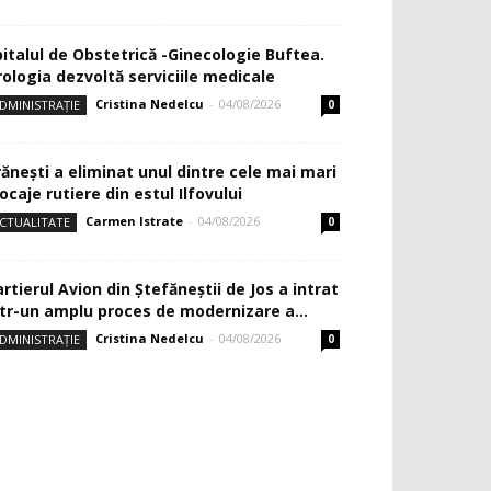
pitalul de Obstetrică -Ginecologie Buftea.
rologia dezvoltă serviciile medicale
Cristina Nedelcu
-
04/08/2026
DMINISTRAȚIE
0
rănești a eliminat unul dintre cele mai mari
ocaje rutiere din estul Ilfovului
Carmen Istrate
-
04/08/2026
CTUALITATE
0
rtierul Avion din Ştefăneştii de Jos a intrat
ntr-un amplu proces de modernizare a...
Cristina Nedelcu
-
04/08/2026
DMINISTRAȚIE
0