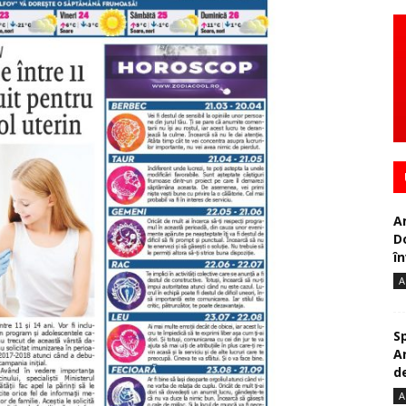
A
D
în
A
S
A
de
A