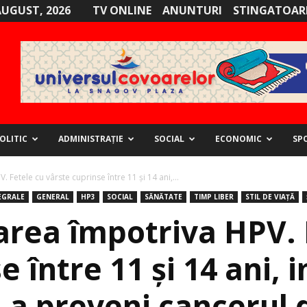
AUGUST, 2026
TV ONLINE
ANUNTURI
STINGATOARE
OLITIC
ADMINISTRAȚIE
SOCIAL
ECONOMIC
SP
 Fetele cu vârste cuprinse între 11 și 14 ani,...
EGRALE
GENERAL
HP3
SOCIAL
SĂNĂTATE
TIMP LIBER
STIL DE VIAȚĂ
area împotriva HPV. 
e între 11 și 14 ani,
 a preveni cancerul d