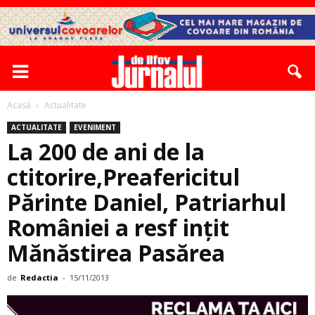
Acasă
Actualitate
ACTUALITATE
EVENIMENT
La 200 de ani de la
ctitorire,Preafericitul
Părinte Daniel, Patriarhul
României a resf inţit
Mănăstirea Pasărea
de
Redactia
-
15/11/2013