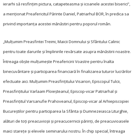
ierarhi să resfințim pictura, catapeteasma și icoanele acestei biserici”,
a menționat Preafericitul Părinte Daniel, Patriarhul BOR, în predica sa
privind importanța acestei mănăstiri pentru poporul român.
„Mulțumim Preasfintei Treimi, Maicii Domnului și Sfântului Calinic
pentru toate darurile și împlinirile revărsate asupra mănăstirii noastre.
Întreaga obște mulțumește Preafericirii Voastre pentru înalta
binecuvântare și participarea financiară în finalizarea tuturor lucrărilor
efectuate aici. Mulțumim Preasfințitului Visarion, Episcopul Tulcii,
Preasfințitului Varlaam Plo­ieșteanul, Episcop-vicar Patriarhal și
Preasfințitul Varsanufie Prahoveanul, Episcop-vicar al Arhiepiscopiei
Bucureștilor pentru participarea la Sfânta și Dumnezeiasca Liturghie,
alături de toți preacuvioșii și preacucernicii părinți, de preacuvioasele
maici starețe și elevele semi­naru­lui nostru. În chip special, întreaga