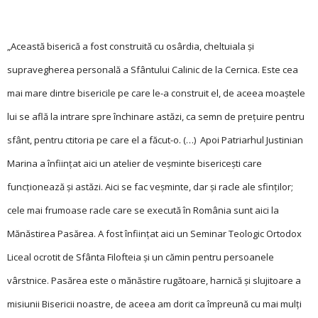
„Această biserică a fost construită cu osârdia, cheltuiala și
supravegherea personală a Sfântului Calinic de la Cernica. Este cea
mai mare dintre bisericile pe care le-a construit el, de aceea moaștele
lui se află la intrare spre închinare astăzi, ca semn de prețuire pentru
sfânt, pentru ctitoria pe care el a făcut-o. (…) Apoi Patriarhul Justinian
Marina a înființat aici un atelier de veșminte bisericești care
funcționează și astăzi. Aici se fac veșminte, dar și racle ale sfinților;
cele mai frumoase racle care se execută în România sunt aici la
Mănăstirea Pasărea. A fost înființat aici un Seminar Teologic Ortodox
Liceal ocrotit de Sfânta Filofteia și un cămin pentru persoanele
vârstnice. Pasărea este o mănăstire rugătoare, harnică și slujitoare a
misiunii Bisericii noastre, de aceea am dorit ca împreună cu mai mulți