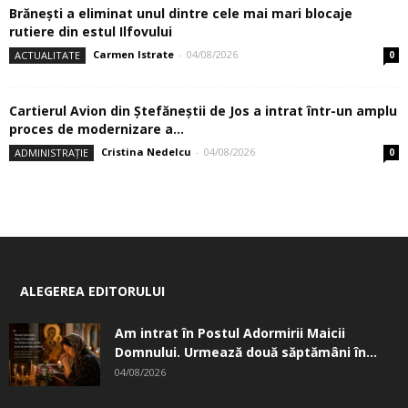
Brănești a eliminat unul dintre cele mai mari blocaje
rutiere din estul Ilfovului
Carmen Istrate
-
04/08/2026
ACTUALITATE
0
Cartierul Avion din Ştefăneştii de Jos a intrat într-un amplu
proces de modernizare a...
Cristina Nedelcu
-
04/08/2026
ADMINISTRAȚIE
0
ALEGEREA EDITORULUI
Am intrat în Postul Adormirii Maicii
Domnului. Urmează două săptămâni în...
04/08/2026