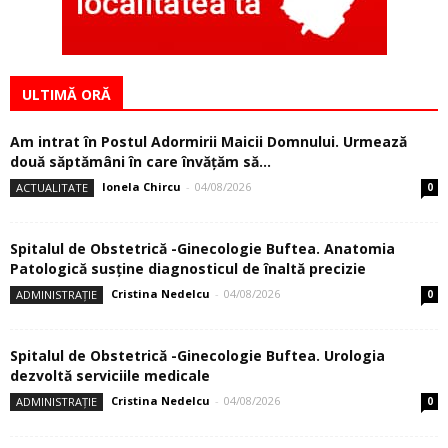
ULTIMĂ ORĂ
Am intrat în Postul Adormirii Maicii Domnului. Urmează
două săptămâni în care învăţăm să...
Ionela Chircu
-
04/08/2026
ACTUALITATE
0
Spitalul de Obstetrică -Ginecologie Buftea. Anatomia
Patologică susţine diagnosticul de înaltă precizie
Cristina Nedelcu
-
04/08/2026
ADMINISTRAȚIE
0
Spitalul de Obstetrică -Ginecologie Buftea. Urologia
dezvoltă serviciile medicale
Cristina Nedelcu
-
04/08/2026
ADMINISTRAȚIE
0