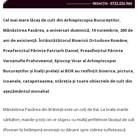
Cel mai mare lăcaș de cult din Arhiepiscopia Bucureștilor,
Mănăstirea Pasărea, a aniversat duminică, 10 noiembrie, 200 de
ani de existență. Întâistătătorul Bisericii Ortodoxe Române,
Preafericitul Părinte Patriarh Daniel, Preasfințitul Părinte
Varsanufie Prahoveanul, Episcop Vicar al Arhiepiscopei
Bucureștilor și înalți prelați ai BOR au resfințit biserica, pictura,
icoanele, catapeteasma, stăreția și toate obiectele de cult din
așezământul monahal.
Mănăstirea Pasărea din Brănești este un colț de Rai. La toate marile
sărbători, maicile și toți cei ce slujesc cu multă jertfelnicie lăcașul de cult
ilfovean își întâmpină enoriașii cu dăruire spre zidirea sufletească.