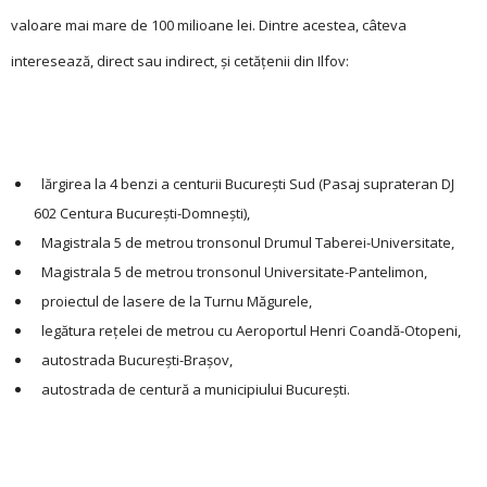
valoare mai mare de 100 milioane lei. Dintre acestea, câteva
interesează, direct sau indirect, și cetățenii din Ilfov:
lărgirea la 4 benzi a centurii Bucureşti Sud (Pasaj suprateran DJ
602 Centura Bucureşti-Domneşti),
Magistrala 5 de metrou tronsonul Drumul Taberei-Universitate,
Magistrala 5 de metrou tronsonul Universitate-Pantelimon,
proiectul de lasere de la Turnu Măgurele,
legătura reţelei de me­trou cu Aeroportul Henri Coandă-Otopeni,
autostrada Bucureşti-Braşov,
autostrada de cen­tură a municipiului Bucureşti.