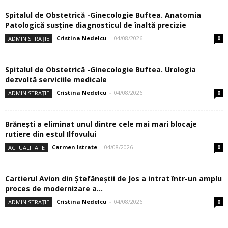
Spitalul de Obstetrică -Ginecologie Buftea. Anatomia
Patologică susţine diagnosticul de înaltă precizie
Cristina Nedelcu
-
04/08/2026
ADMINISTRAȚIE
0
Spitalul de Obstetrică -Ginecologie Buftea. Urologia
dezvoltă serviciile medicale
Cristina Nedelcu
-
04/08/2026
ADMINISTRAȚIE
0
Brănești a eliminat unul dintre cele mai mari blocaje
rutiere din estul Ilfovului
Carmen Istrate
-
04/08/2026
ACTUALITATE
0
Cartierul Avion din Ştefăneştii de Jos a intrat într-un amplu
proces de modernizare a...
Cristina Nedelcu
-
04/08/2026
ADMINISTRAȚIE
0