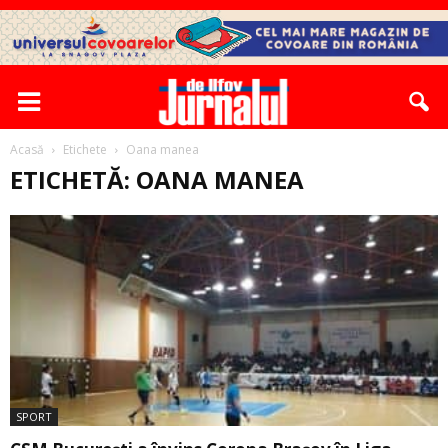
Acasă
Etichete
Oana manea
ETICHETĂ: OANA MANEA
SPORT