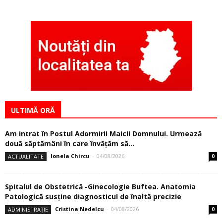
ULTIMĂ ORĂ
Am intrat în Postul Adormirii Maicii Domnului. Urmează
două săptămâni în care învăţăm să...
Ionela Chircu
-
04/08/2026
ACTUALITATE
0
Spitalul de Obstetrică -Ginecologie Buftea. Anatomia
Patologică susţine diagnosticul de înaltă precizie
Cristina Nedelcu
-
04/08/2026
ADMINISTRAȚIE
0