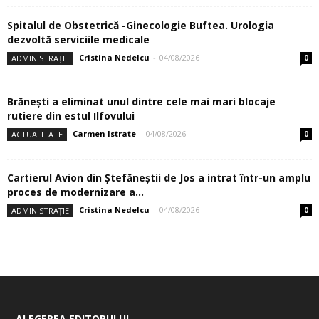
Spitalul de Obstetrică -Ginecologie Buftea. Urologia
dezvoltă serviciile medicale
Cristina Nedelcu
-
04/08/2026
ADMINISTRAȚIE
0
Brănești a eliminat unul dintre cele mai mari blocaje
rutiere din estul Ilfovului
Carmen Istrate
-
04/08/2026
ACTUALITATE
0
Cartierul Avion din Ştefăneştii de Jos a intrat într-un amplu
proces de modernizare a...
Cristina Nedelcu
-
04/08/2026
ADMINISTRAȚIE
0
ALEGEREA EDITORULUI