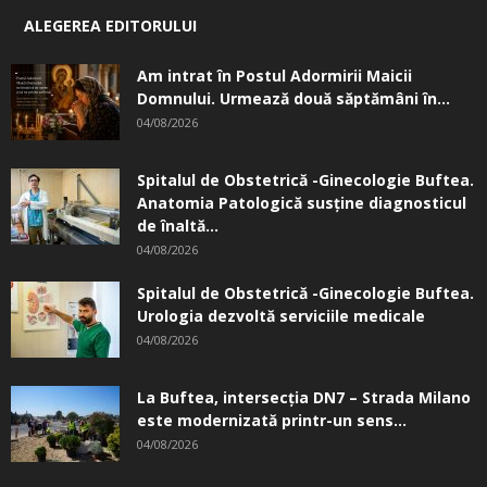
gust al copilăriei...
04/08/2026
CELE MAI ACCESATE
Cea mai puternică rugăciune pentru
protecția familiei
08/05/2018
Cea mai puternică rugăciune de pe Pământ
– Talismanul
26/03/2022
Spitalul CardioRec are cel mai performant
RMN din România și oferă...
01/05/2018
RĂMAS BUN, GRĂDINIŢĂ, ­RĂMAS BUN,