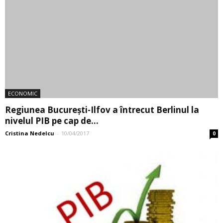
Andrei Dumitru
-
06/02/2017
0
1
2
CATEGORII ANUNTURI
AUTO, MOTO, AMBARCATIUNI
IMOBILIARE
ELECTRONICE SI ELECTROCASNICE
LOCURI DE MUNCA
CASA SI GRADINA
MODA SI FRUMUSETE
MAMA SI COPILUL
HOBBY, SPORT SI TIMP LIBER