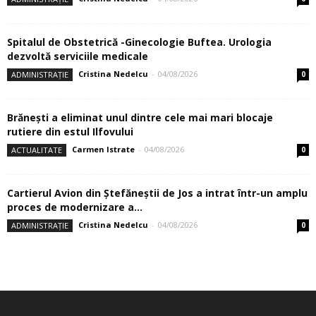
04/08/2026
ARTICOLE POPULARE
Cartierul Avion din Ştefăneştii de Jos a
intrat într-un amplu proces...
04/08/2026
A apărut Jurnalul de Ilfov!
04/08/2026
Investițiile în educație continuă în ritm
alert. Prima creşă publică din...
04/08/2026
Magiunul de pepeni de la Brăneşti – un