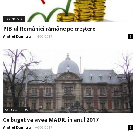
ANIMALE, AGRO SI INDUSTRIE
AFACERI SI SERVICII
INSTITUTII PUBLICE
AUTORIZATII DE MEDIU
FONDURI EUROPENE SI LICITATII
ANUNTURI AGA
PIERDERI