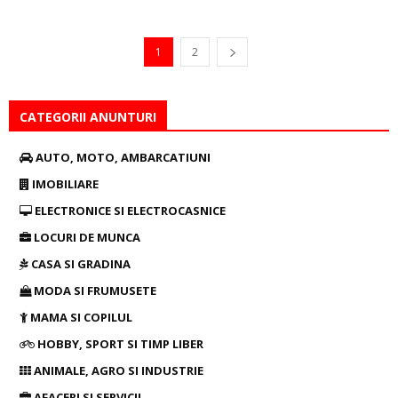
ULTIMĂ ORĂ
Am intrat în Postul Adormirii Maicii Domnului. Urmează
două săptămâni în care învăţăm să...
Ionela Chircu
-
04/08/2026
ACTUALITATE
0
Spitalul de Obstetrică -Ginecologie Buftea. Anatomia