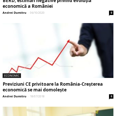
BERD, estimări negative privind evoluția
economică a României
Andrei Dumitru
-
06/10/2020
0
ECONOMIC
Previziuni CE privitoare la România-Creșterea
economică se mai domolește
Andrei Dumitru
-
18/07/2018
0