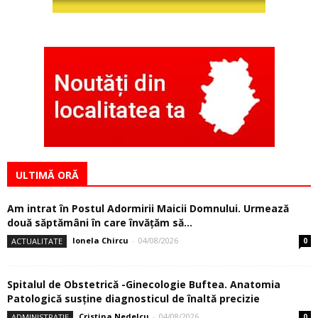
ALEGEREA EDITORULUI
Am intrat în Postul Adormirii Maicii
Domnului. Urmează două săptămâni în...
04/08/2026
Spitalul de Obstetrică -Ginecologie Buftea.
Anatomia Patologică susţine diagnosticul
de înaltă...
04/08/2026
Spitalul de Obstetrică -Ginecologie Buftea.
Urologia dezvoltă serviciile medicale
04/08/2026
La Buftea, intersecţia DN7 – Strada Milano
este modernizată printr-un sens...