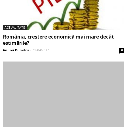
ECONOMIC
PIB-ul României rămâne pe creștere
Andrei Dumitru
-
14/03/2017
0
AGRICULTURĂ
Ce buget va avea MADR, în anul 2017