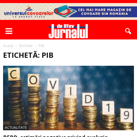
Acasă
Etichete
PIB
ETICHETĂ: PIB
ACTUALITATE