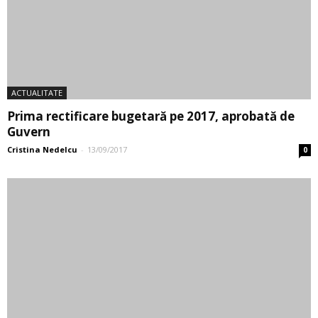
ACTUALITATE
Prima rectificare bugetară pe 2017, aprobată de
Guvern
Cristina Nedelcu
-
13/09/2017
0
ACTUALITATE
România, cea mai mare creștere economică din
UE, in trimestrul II
Cristina Nedelcu
-
16/08/2017
0