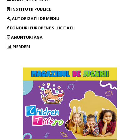
Patologică susţine diagnosticul de înaltă precizie
Cristina Nedelcu
-
04/08/2026
ADMINISTRAȚIE
0
Spitalul de Obstetrică -Ginecologie Buftea. Urologia
dezvoltă serviciile medicale
Cristina Nedelcu
-
04/08/2026
ADMINISTRAȚIE
0
Brănești a eliminat unul dintre cele mai mari blocaje
rutiere din estul Ilfovului
Carmen Istrate
-
04/08/2026
ACTUALITATE
0
Cartierul Avion din Ştefăneştii de Jos a intrat într-un amplu
proces de modernizare a...
Cristina Nedelcu
-
04/08/2026
ADMINISTRAȚIE
0