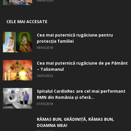
URMĂRIȚI-NE
POLITICI DE CONFIDENȚIALITATE
TERMENI ȘI CONDIȚII
© Jurnalul de ilfov - O solutie web marca
Prestige Media