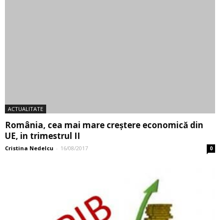
ACTUALITATE
România, creștere economică mai mare decât
estimările?
Andrei Dumitru
-
19/04/2017
0
ECONOMIC
Regiunea București-Ilfov a întrecut Berlinul la
nivelul PIB pe cap de...
Cristina Nedelcu
-
10/04/2017
0