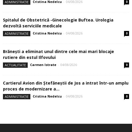
Cristina Nedelcu
-
04/08/2026
ADMINISTRAȚIE
0
Spitalul de Obstetrică -Ginecologie Buftea. Urologia
dezvoltă serviciile medicale
Cristina Nedelcu
-
04/08/2026
ADMINISTRAȚIE
0
Brănești a eliminat unul dintre cele mai mari blocaje
rutiere din estul Ilfovului
Carmen Istrate
-
04/08/2026
ACTUALITATE
0
Cartierul Avion din Ştefăneştii de Jos a intrat într-un amplu
proces de modernizare a...
Cristina Nedelcu
-
04/08/2026
ADMINISTRAȚIE
0