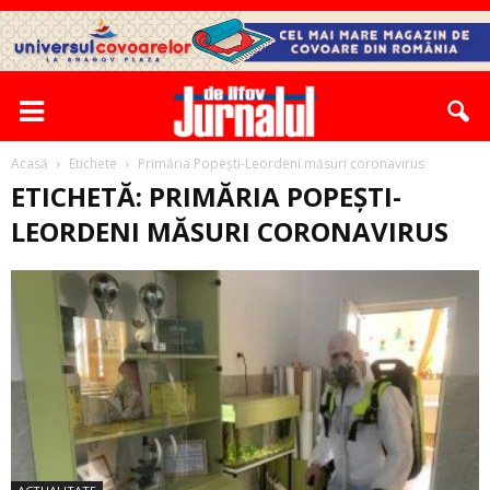
Acasă
Etichete
Primăria Popești-Leordeni măsuri coronavirus
ETICHETĂ: PRIMĂRIA POPEȘTI-
LEORDENI MĂSURI CORONAVIRUS