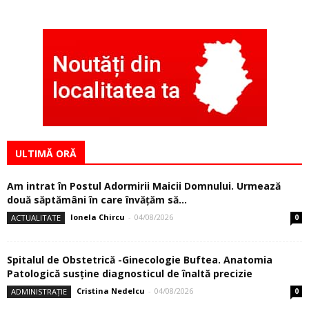
ULTIMĂ ORĂ
Am intrat în Postul Adormirii Maicii Domnului. Urmează
două săptămâni în care învăţăm să...
Ionela Chircu
-
04/08/2026
ACTUALITATE
0
Spitalul de Obstetrică -Ginecologie Buftea. Anatomia
Patologică susţine diagnosticul de înaltă precizie
Cristina Nedelcu
-
04/08/2026
ADMINISTRAȚIE
0