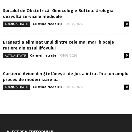
Spitalul de Obstetrică -Ginecologie Buftea. Urologia
dezvoltă serviciile medicale
Cristina Nedelcu
-
04/08/2026
ADMINISTRAȚIE
0
Brănești a eliminat unul dintre cele mai mari blocaje
rutiere din estul Ilfovului
Carmen Istrate
-
04/08/2026
ACTUALITATE
0
Cartierul Avion din Ştefăneştii de Jos a intrat într-un amplu
proces de modernizare a...
Cristina Nedelcu
-
04/08/2026
ADMINISTRAȚIE
0
ALEGEREA EDITORULUI