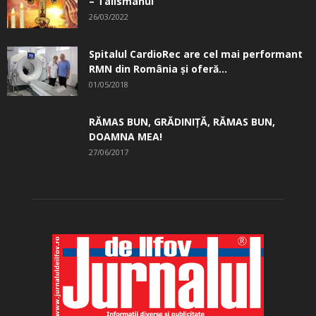
– Talismanul
26/03/2022
Spitalul CardioRec are cel mai performant
RMN din România și oferă...
01/05/2018
RĂMAS BUN, GRĂDINIŢĂ, ­RĂMAS BUN,
DOAMNA MEA!
27/06/2017