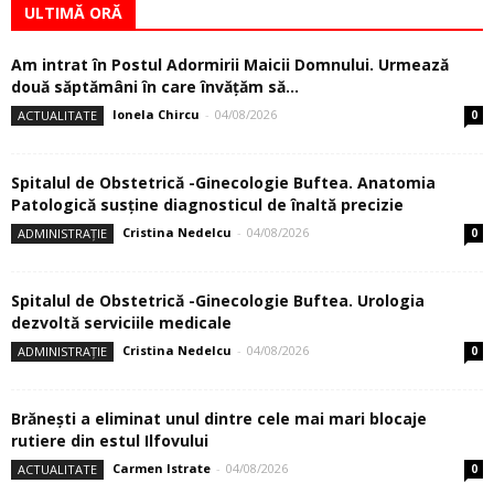
ULTIMĂ ORĂ
Am intrat în Postul Adormirii Maicii Domnului. Urmează
două săptămâni în care învăţăm să...
Ionela Chircu
-
04/08/2026
ACTUALITATE
0
Spitalul de Obstetrică -Ginecologie Buftea. Anatomia
Patologică susţine diagnosticul de înaltă precizie
Cristina Nedelcu
-
04/08/2026
ADMINISTRAȚIE
0
Spitalul de Obstetrică -Ginecologie Buftea. Urologia
dezvoltă serviciile medicale
Cristina Nedelcu
-
04/08/2026
ADMINISTRAȚIE
0
Brănești a eliminat unul dintre cele mai mari blocaje
rutiere din estul Ilfovului
Carmen Istrate
-
04/08/2026
ACTUALITATE
0