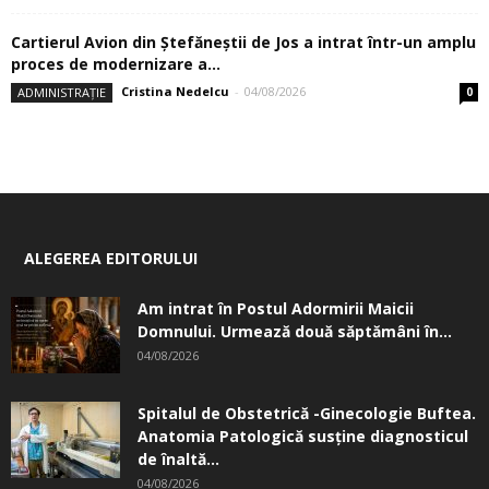
Cartierul Avion din Ştefăneştii de Jos a intrat într-un amplu
proces de modernizare a...
Cristina Nedelcu
-
04/08/2026
ADMINISTRAȚIE
0
ALEGEREA EDITORULUI
Am intrat în Postul Adormirii Maicii
Domnului. Urmează două săptămâni în...
04/08/2026
Spitalul de Obstetrică -Ginecologie Buftea.
Anatomia Patologică susţine diagnosticul
de înaltă...
04/08/2026