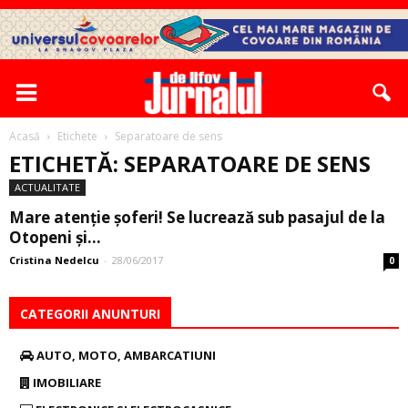
Acasă
Etichete
Separatoare de sens
ETICHETĂ: SEPARATOARE DE SENS
ACTUALITATE
Mare atenție șoferi! Se lucrează sub pasajul de la
Otopeni și...
Cristina Nedelcu
-
28/06/2017
0
CATEGORII ANUNTURI
AUTO, MOTO, AMBARCATIUNI
IMOBILIARE