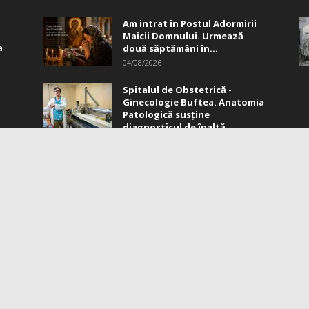
Am intrat în Postul Adormirii
Maicii Domnului. Urmează
a
două săptămâni în...
04/08/2026
Spitalul de Obstetrică -
Ginecologie Buftea. Anatomia
Patologică susţine
..
diagnosticul de înaltă...
04/08/2026
PRE NOI
U
mații utile
cția