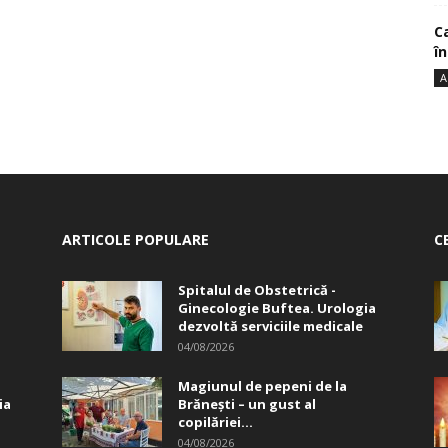
Ca
î
A
ARTICOLE POPULARE
C
Spitalul de Obstetrică -
Ginecologie Buftea. Urologia
dezvoltă serviciile medicale
04/08/2026
Magiunul de pepeni de la
ia
Brăneşti – un gust al
copilăriei...
04/08/2026