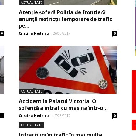
ACTUALITATE
Atenție șoferi! Poliția de frontieră
anunță restricții temporare de trafic
pe...
Cristina Nedelcu
-
26/03/2017
0
0
ACTUALITATE
Accident la Palatul Victoria. O
soferiță a intrat cu mașina într-o...
Cristina Nedelcu
-
17/03/2017
1
0
ACTUALITATE
Infracțiuni în trafic în mai multe