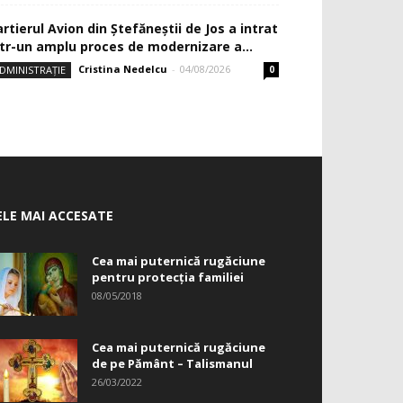
rtierul Avion din Ştefăneştii de Jos a intrat
ntr-un amplu proces de modernizare a...
Cristina Nedelcu
-
04/08/2026
DMINISTRAȚIE
0
ELE MAI ACCESATE
Cea mai puternică rugăciune
pentru protecția familiei
08/05/2018
Cea mai puternică rugăciune
de pe Pământ – Talismanul
26/03/2022