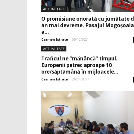
ACTUALITATE
O promisiune onorată cu jumătate 
an mai devreme. Pasajul Mogoşoaia
a...
Carmen Istrate
-
05/10/2021
ACTUALITATE
Traficul ne ”mănâncă” timpul.
Europenii petrec aproape 10
ore/săptămână în mijloacele...
Carmen Istrate
-
26/04/2017