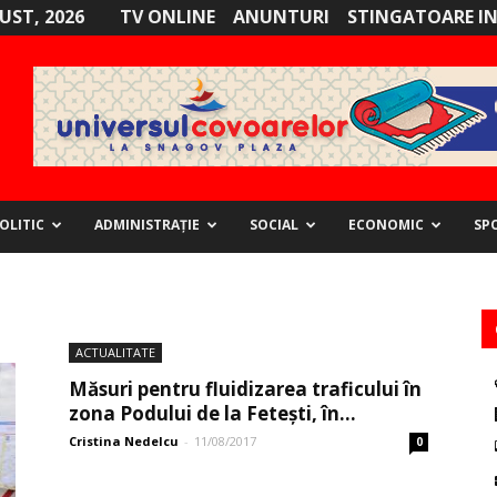
GUST, 2026
TV ONLINE
ANUNTURI
STINGATOARE I
OLITIC
ADMINISTRAȚIE
SOCIAL
ECONOMIC
SP
ACTUALITATE
Măsuri pentru fluidizarea traficului în
zona Podului de la Fetești, în...
Cristina Nedelcu
-
11/08/2017
0