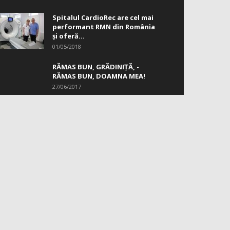
Spitalul CardioRec are cel mai
performant RMN din România
și oferă...
01/05/2018
RĂMAS BUN, GRĂDINIŢĂ, ­
RĂMAS BUN, DOAMNA MEA!
27/06/2017
RMĂRIȚI-NE