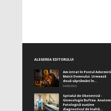
ALEGEREA EDITORULUI
Am intrat în Postul Adormirii
Maicii Domnului. Urmează
două săptămâni în...
04/08/2026
Spitalul de Obstetrică -
Ginecologie Buftea. Anatom
Patologică susţine
diagnosticul de înaltă...