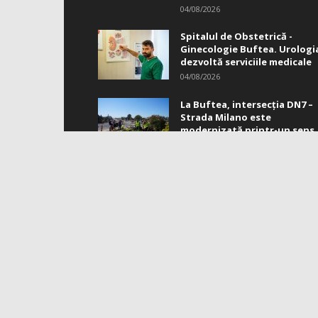
04/08/2026
Spitalul de Obstetrică -
Ginecologie Buftea. Urologi
dezvoltă serviciile medicale
04/08/2026
La Buftea, intersecţia DN7 –
Strada Milano este
modernizată printr-un sens.
04/08/2026
DES
Infor
Reda