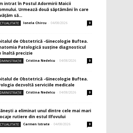
m intrat în Postul Adormirii Maicii
omnului. Urmează două săptămâni în care
văţăm să...
Ionela Chircu
-
04/08/2026
CTUALITATE
0
pitalul de Obstetrică -Ginecologie Buftea.
natomia Patologică susţine diagnosticul
 înaltă precizie
Cristina Nedelcu
-
04/08/2026
DMINISTRAȚIE
0
pitalul de Obstetrică -Ginecologie Buftea.
rologia dezvoltă serviciile medicale
Cristina Nedelcu
-
04/08/2026
DMINISTRAȚIE
0
rănești a eliminat unul dintre cele mai mari
ocaje rutiere din estul Ilfovului
Carmen Istrate
-
04/08/2026
CTUALITATE
0