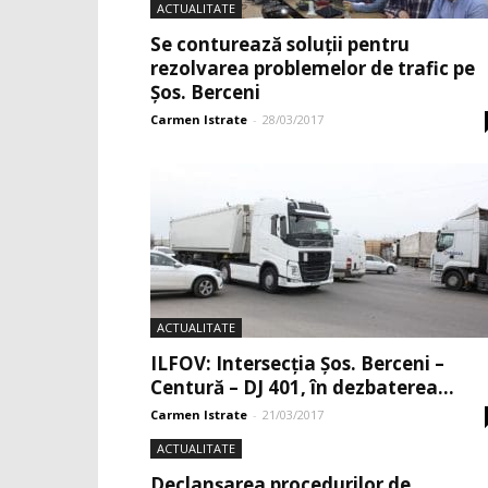
ACTUALITATE
Se conturează soluţii pentru
rezolvarea problemelor de trafic pe
Şos. Berceni
Carmen Istrate
-
28/03/2017
ACTUALITATE
ILFOV: Intersecţia Şos. Berceni –
Centură – DJ 401, în dezbaterea...
Carmen Istrate
-
21/03/2017
ACTUALITATE
Declanșarea procedurilor de