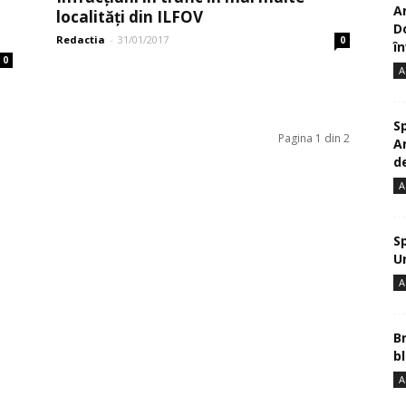
A
localități din ILFOV
D
Redactia
-
31/01/2017
0
în
0
A
S
Pagina 1 din 2
A
de
A
S
U
A
B
bl
A