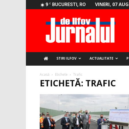
9
VINERI, 07 AU
C
BUCURESTI, RO
Jurnalul
de
Ilfov
STIRI ILFOV
ACTUALITATE
P
Acasă
Etichete
Trafic
ETICHETĂ: TRAFIC