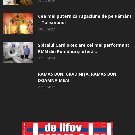
08/05/2018
Cea mai puternică rugăciune de pe Pământ
– Talismanul
26/03/2022
Spitalul CardioRec are cel mai performant
RMN din România și oferă...
01/05/2018
RĂMAS BUN, GRĂDINIŢĂ, ­RĂMAS BUN,
DOAMNA MEA!
27/06/2017