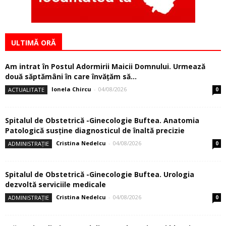
ULTIMĂ ORĂ
Am intrat în Postul Adormirii Maicii Domnului. Urmează
două săptămâni în care învăţăm să...
Ionela Chircu
-
04/08/2026
ACTUALITATE
0
Spitalul de Obstetrică -Ginecologie Buftea. Anatomia
Patologică susţine diagnosticul de înaltă precizie
Cristina Nedelcu
-
04/08/2026
ADMINISTRAȚIE
0
Spitalul de Obstetrică -Ginecologie Buftea. Urologia
dezvoltă serviciile medicale
Cristina Nedelcu
-
04/08/2026
ADMINISTRAȚIE
0