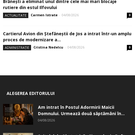
Brănești a eliminat unul dintre cele mai mari blocaje
rutiere din estul Ilfovului
Carmen Istrate
-
04/08/2026
ACTUALITATE
0
Cartierul Avion din Ştefăneştii de Jos a intrat într-un amplu
proces de modernizare a...
Cristina Nedelcu
-
04/08/2026
ADMINISTRAȚIE
0
ALEGEREA EDITORULUI
Am intrat în Postul Adormirii Maicii
Domnului. Urmează două săptămâni în...
04/08/2026