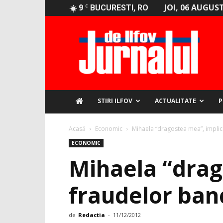
9
JOI, 06 AUGUST
C
BUCURESTI, RO
Jurnalul
de
Ilfov
STIRI ILFOV
ACTUALITATE
P
Acasă
Economic
Mihaela “dragostea mea”, implic
ECONOMIC
Mihaela “drag
fraudelor ban
de
Redactia
-
11/12/2012