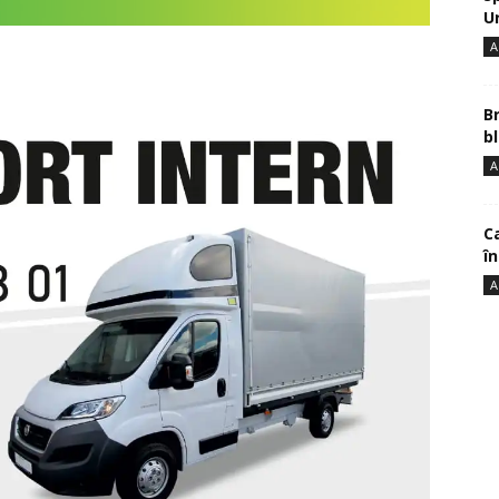
U
A
B
bl
A
Ca
î
A