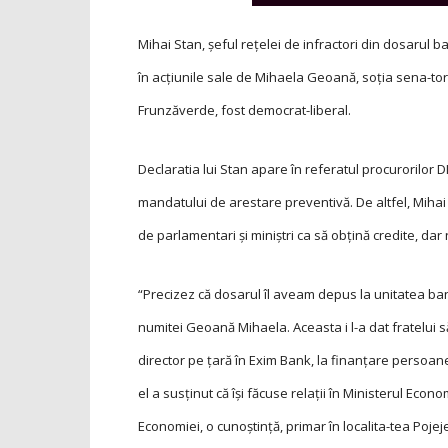
Mihai Stan, şeful reţelei de infractori din dosarul ba
în acţiunile sale de Mihaela Geoană, soţia sena-to
Frunzăverde, fost democrat-liberal.
Declaratia lui Stan apare în referatul procurorilor 
mandatului de arestare preventivă. De altfel, Mihai S
de parlamentari şi miniştri ca să obţină credite, da
“Precizez că dosarul îl aveam depus la unitatea banc
numitei Geoană Mihaela. Aceasta i l-a dat fratelui să
director pe ţară în Exim Bank, la finanţare persoane 
el a susţinut că îşi făcuse relaţii în Ministerul Eco
Economiei, o cunoştinţă, primar în localita-tea Poje