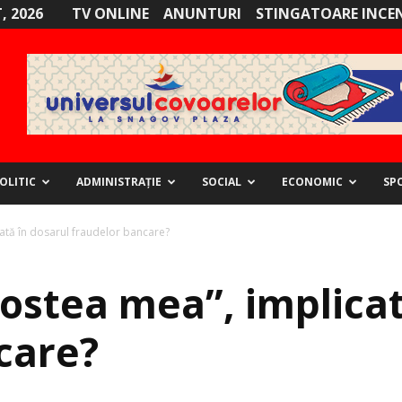
, 2026
TV ONLINE
ANUNTURI
STINGATOARE INCE
OLITIC
ADMINISTRAȚIE
SOCIAL
ECONOMIC
SP
ată în dosarul fraudelor bancare?
ostea mea”, implicat
care?