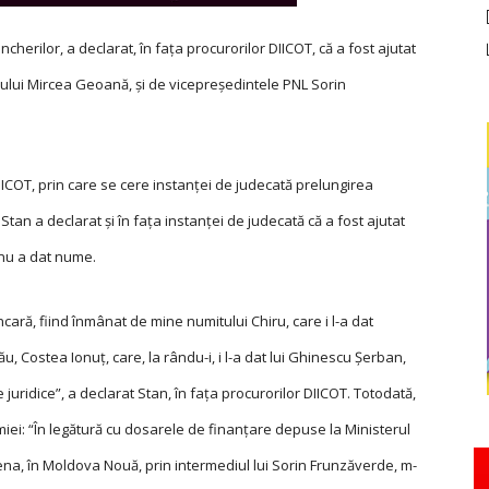
ncherilor, a declarat, în faţa procurorilor DIICOT, că a fost ajutat
rului Mircea Geoană, și de vicepreşedintele PNL Sorin
DIICOT, prin care se cere instanţei de judecată prelungirea
tan a declarat şi în faţa instanţei de judecată că a fost ajutat
r nu a dat nume.
ară, fiind înmânat de mine numitului Chiru, care i l-a dat
u, Costea Ionuţ, care, la rându-i, i l-a dat lui Ghinescu Şerban,
juridice”, a declarat Stan, în faţa procurorilor DIICOT. Totodată,
nomiei: “În legătură cu dosarele de finanţare depuse la Ministerul
jena, în Moldova Nouă, prin intermediul lui Sorin Frunzăverde, m-