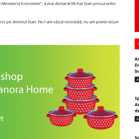
n Ministerul Economiei”, a mai declarat Mi-hai Stan procurorilor.
osc pe domnul Stan. Nu l-am văzut niciodată, nu am primit niciun
A
D
în
A
S
A
de
A
S