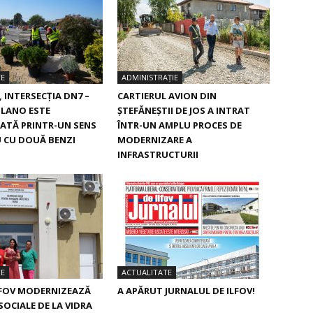
TE
ADMINISTRAȚIE
, INTERSECŢIA DN7 –
CARTIERUL AVION DIN
ILANO ESTE
ŞTEFĂNEŞTII DE JOS A INTRAT
ATĂ PRINTR-UN SENS
ÎNTR-UN AMPLU PROCES DE
 CU DOUĂ BENZI
MODERNIZARE A
INFRASTRUCTURII
TE
ACTUALITATE
LFOV MODERNIZEAZĂ
A APĂRUT JURNALUL DE ILFOV!
 SOCIALE DE LA VIDRA