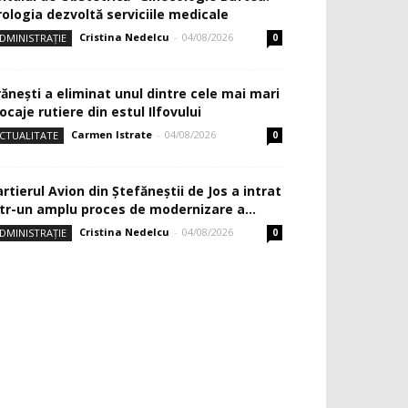
rologia dezvoltă serviciile medicale
Cristina Nedelcu
-
04/08/2026
DMINISTRAȚIE
0
rănești a eliminat unul dintre cele mai mari
ocaje rutiere din estul Ilfovului
Carmen Istrate
-
04/08/2026
CTUALITATE
0
rtierul Avion din Ştefăneştii de Jos a intrat
ntr-un amplu proces de modernizare a...
Cristina Nedelcu
-
04/08/2026
DMINISTRAȚIE
0