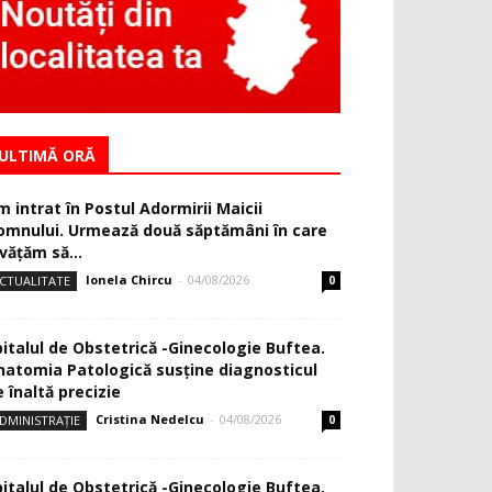
ULTIMĂ ORĂ
m intrat în Postul Adormirii Maicii
omnului. Urmează două săptămâni în care
văţăm să...
Ionela Chircu
-
04/08/2026
CTUALITATE
0
pitalul de Obstetrică -Ginecologie Buftea.
natomia Patologică susţine diagnosticul
 înaltă precizie
Cristina Nedelcu
-
04/08/2026
DMINISTRAȚIE
0
pitalul de Obstetrică -Ginecologie Buftea.