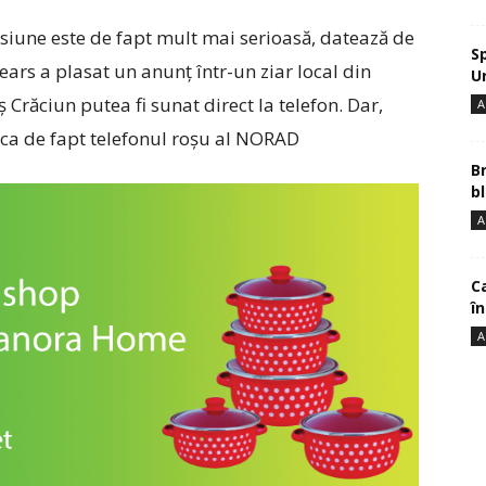
siune este de fapt mult mai serioasă, datează de
S
ars a plasat un anunţ într-un ziar local din
U
Crăciun putea fi sunat direct la telefon. Dar,
A
ica de fapt telefonul roşu al NORAD
B
bl
A
Ca
î
A