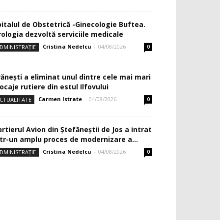
pitalul de Obstetrică -Ginecologie Buftea.
rologia dezvoltă serviciile medicale
Cristina Nedelcu
-
04/08/2026
DMINISTRAȚIE
0
rănești a eliminat unul dintre cele mai mari
ocaje rutiere din estul Ilfovului
Carmen Istrate
-
04/08/2026
CTUALITATE
0
rtierul Avion din Ştefăneştii de Jos a intrat
ntr-un amplu proces de modernizare a...
Cristina Nedelcu
-
04/08/2026
DMINISTRAȚIE
0