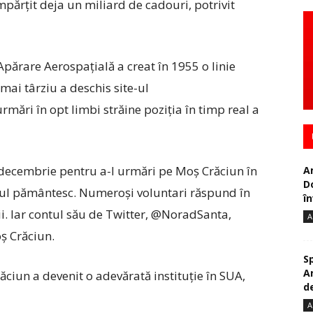
împărţit deja un miliard de cadouri, potrivit
rare Aerospaţială a creat în 1955 o linie
 mai târziu a deschis site-ul
ări în opt limbi străine poziţia în timp real a
 decembrie pentru a-l urmări pe Moş Crăciun în
A
D
bul pământesc. Numeroşi voluntari răspund în
în
pii. Iar contul său de Twitter, @NoradSanta,
A
ş Crăciun.
S
A
ăciun a devenit o adevărată instituţie în SUA,
de
A