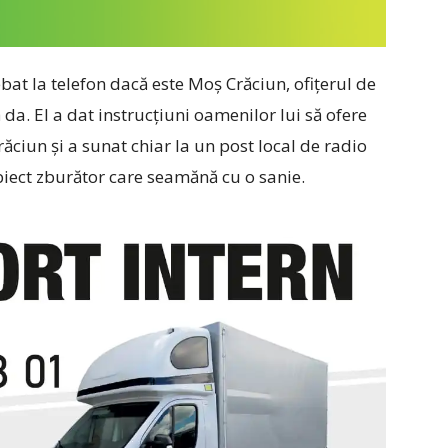
ebat la telefon dacă este Moş Crăciun, ofiţerul de
ă da. El a dat instrucţiuni oamenilor lui să ofere
ăciun şi a sunat chiar la un post local de radio
biect zburător care seamănă cu o sanie.