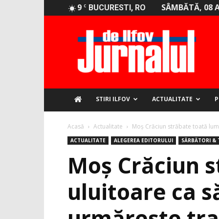
9
SÂMBĂTĂ, 08 
C
BUCURESTI, RO
Jurnalul
de
Ilfov
STIRI ILFOV
ACTUALITATE
P
Acasă
Actualitate
Moș Crăciun străbate toată lume
ACTUALITATE
ALEGEREA EDITORULUI
SĂRBĂTORI & T
Moș Crăciun s
uluitoare ca 
urmărește tra