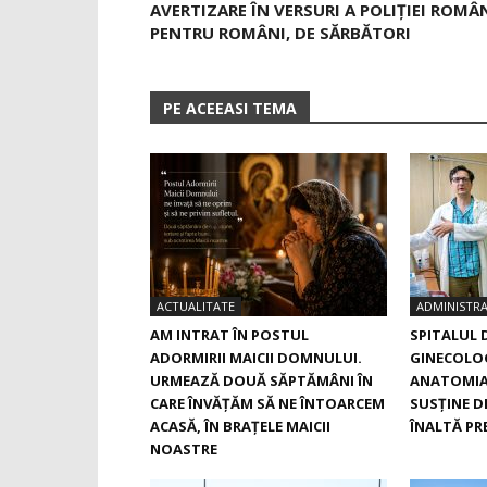
AVERTIZARE ÎN VERSURI A POLIȚIEI ROMÂ
PENTRU ROMÂNI, DE SĂRBĂTORI
PE ACEEASI TEMA
ACTUALITATE
ADMINISTRA
AM INTRAT ÎN POSTUL
SPITALUL 
ADORMIRII MAICII DOMNULUI.
GINECOLOG
URMEAZĂ DOUĂ SĂPTĂMÂNI ÎN
ANATOMIA
CARE ÎNVĂŢĂM SĂ NE ÎNTOARCEM
SUSŢINE D
ACASĂ, ÎN BRAŢELE MAICII
ÎNALTĂ PRE
NOASTRE