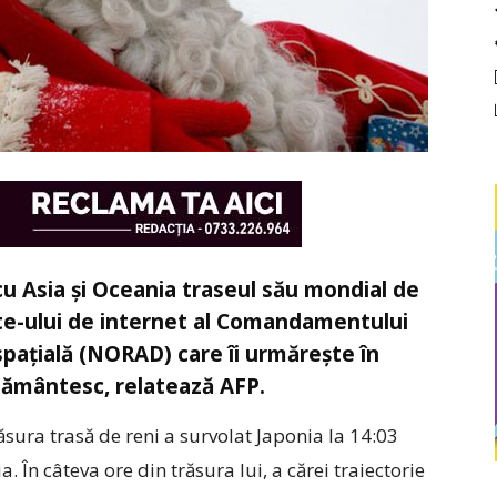
u Asia şi Oceania traseul său mondial de
site-ului de internet al Comandamentului
aţială (NORAD) care îi urmăreşte în
 pământesc, relatează AFP.
ăsura trasă de reni a survolat Japonia la 14:03
 În câteva ore din trăsura lui, a cărei traiectorie