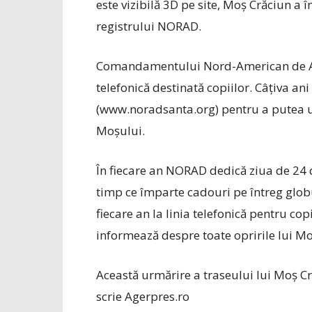
este vizibilă 3D pe site, Moş Crăciun a 
registrului NORAD.
Comandamentului Nord-American de Apă
telefonică destinată copiilor. Câţiva ani
(www.noradsanta.org) pentru a putea urm
Moşului.
În fiecare an NORAD dedică ziua de 24
timp ce împarte cadouri pe întreg glo
fiecare an la linia telefonică pentru co
informează despre toate opririle lui Mo
Această urmărire a traseului lui Moş Cr
scrie Agerpres.ro