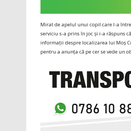
Mirat de apelul unui copil care l-a într
serviciu s-a prins în joc şi i-a răspuns c
informaţii despre localizarea lui Moş Cr
pentru a anunţa că pe cer se vede un o