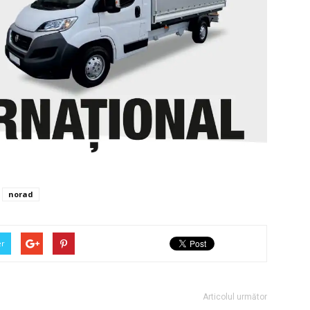
norad
er
Articolul următor