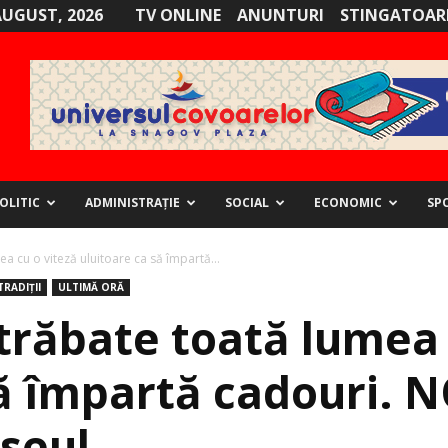
AUGUST, 2026
TV ONLINE
ANUNTURI
STINGATOARE
OLITIC
ADMINISTRAȚIE
SOCIAL
ECONOMIC
SP
a cu o viteză uluitoare ca să împartă...
RADIȚII
ULTIMĂ ORĂ
trăbate toată lumea 
să împartă cadouri. 
seul