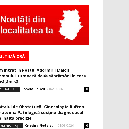
ULTIMĂ ORĂ
m intrat în Postul Adormirii Maicii
omnului. Urmează două săptămâni în care
văţăm să...
Ionela Chircu
-
04/08/2026
CTUALITATE
0
pitalul de Obstetrică -Ginecologie Buftea.
natomia Patologică susţine diagnosticul
 înaltă precizie
Cristina Nedelcu
-
04/08/2026
DMINISTRAȚIE
0