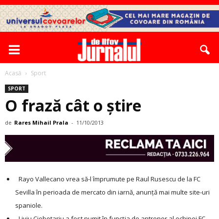
Acasă
Sport
SPORT
O frază cât o ştire
de
Rares Mihail Prala
-
11/10/2013
Rayo Vallecano vrea să-l împrumute pe Raul Rusescu de la FC
Sevilla în perioada de mercato din iarnă, anunţă mai multe site-uri
spaniole.
Liviu Ciobotariu a fost numit în funcţia de antrenor al echipei FC