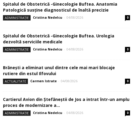
Spitalul de Obstetrică -Ginecologie Buftea. Anatomia
Patologică susţine diagnosticul de înaltă precizie
Cristina Nedelcu
-
04/08/2026
ADMINISTRAȚIE
0
Spitalul de Obstetrică -Ginecologie Buftea. Urologia
dezvoltă serviciile medicale
Cristina Nedelcu
-
04/08/2026
ADMINISTRAȚIE
0
Brănești a eliminat unul dintre cele mai mari blocaje
rutiere din estul Ilfovului
Carmen Istrate
-
04/08/2026
ACTUALITATE
0
Cartierul Avion din Ştefăneştii de Jos a intrat într-un amplu
proces de modernizare a...
Cristina Nedelcu
-
04/08/2026
ADMINISTRAȚIE
0