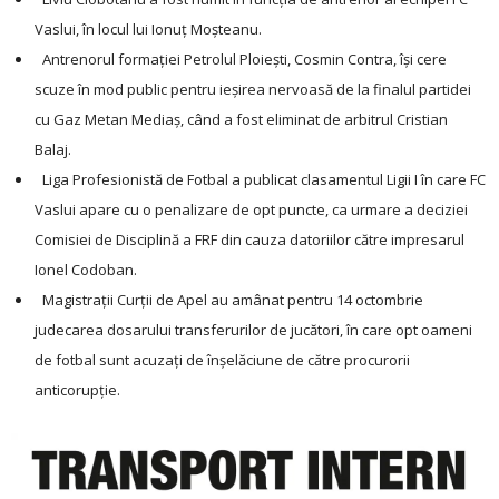
Vaslui, în locul lui Ionuţ Moşteanu.
Antrenorul formaţiei Petrolul Ploieşti, Cosmin Contra, îşi cere
scuze în mod public pentru ieşirea nervoasă de la finalul partidei
cu Gaz Metan Mediaş, când a fost eliminat de arbitrul Cristian
Balaj.
Liga Profesionistă de Fotbal a publicat clasamentul Ligii I în care FC
Vaslui apare cu o penalizare de opt puncte, ca urmare a deciziei
Comisiei de Disciplină a FRF din cauza datoriilor către impresarul
Ionel Codoban.
Magistraţii Curţii de Apel au amânat pentru 14 octombrie
judecarea dosarului transferurilor de jucători, în care opt oameni
de fotbal sunt acuzaţi de înşelăciune de către procurorii
anticorupţie.