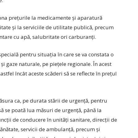
e.
fona prețurile la medicamente și aparatură
tate și la serviciile de utilitate publică, precum
entare cu apă, salubritate ori carburanți.
ecială pentru situația în care se va constata o
 și gaze naturale, pe piețele regionale. În acest
stfel încât aceste scăderi să se reflecte în prețul
sura ca, pe durata stării de urgență, pentru
 să se poată lua măsuri de urgență, până la
cții de conducere în unități sanitare, direcții de
sănătate, servicii de ambulanță, precum și