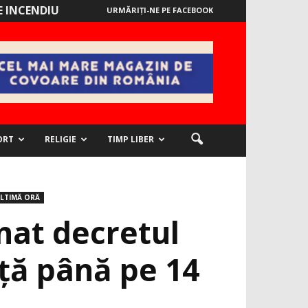
 INCENDIU
URMĂRIȚI-NE PE FACEBOOK
ORT
RELIGIE
TIMP LIBER
LTIMĂ ORĂ
nat decretul
nţă până pe 14