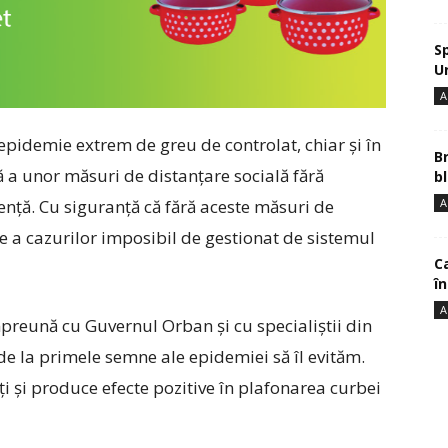
S
U
A
epidemie extrem de greu de controlat, chiar și în
B
 a unor măsuri de distanțare socială fără
bl
A
gență. Cu siguranță că fără aceste măsuri de
ie a cazurilor imposibil de gestionat de sistemul
Ca
î
A
preună cu Guvernul Orban și cu specialiștii din
 la primele semne ale epidemiei să îl evităm.
ți și produce efecte pozitive în plafonarea curbei