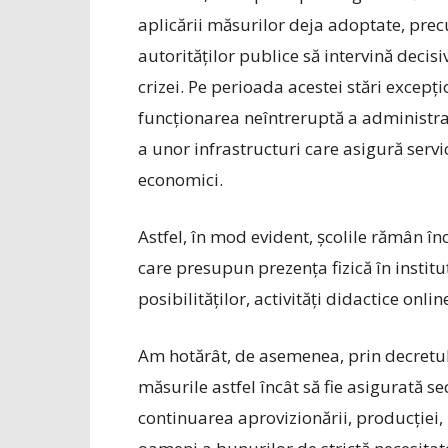
aplicării măsurilor deja adoptate, prec
autorităților publice să intervină decis
crizei. Pe perioada acestei stări excepț
funcționarea neîntreruptă a administrație
a unor infrastructuri care asigură servic
economici.
Astfel, în mod evident, școlile rămân înc
care presupun prezența fizică în instit
posibilităților, activități didactice onlin
Am hotărât, de asemenea, prin decretul
măsurile astfel încât să fie asigurată s
continuarea aprovizionării, producției, p