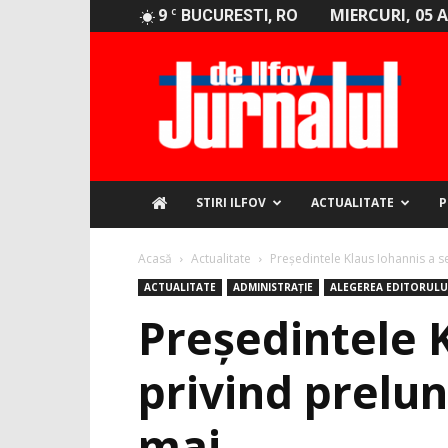
9
MIERCURI, 05 
C
BUCURESTI, RO
Jurnalul
de
Ilfov
STIRI ILFOV
ACTUALITATE
P
Acasă
Actualitate
Președintele Klaus Iohannis a s
ACTUALITATE
ADMINISTRAȚIE
ALEGEREA EDITORULU
Președintele 
privind prelun
mai