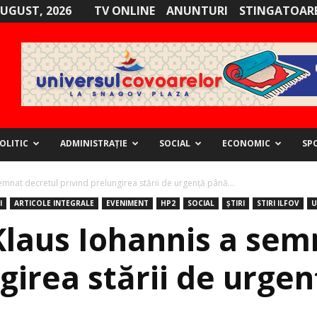
AUGUST, 2026
TV ONLINE
ANUNTURI
STINGATOARE
OLITIC
ADMINISTRAȚIE
SOCIAL
ECONOMIC
SP
emnat decretul privind prelungirea stării de urgenţă până...
I
ARTICOLE INTEGRALE
EVENIMENT
HP2
SOCIAL
ȘTIRI
STIRI ILFOV
U
Klaus Iohannis a sem
girea stării de urge