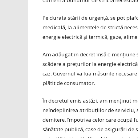
oameni a bunurilor de strictă necesitat
Pe durata stării de urgență, se pot pla
medicală, la alimentele de strictă necesi
energie electrică și termică, gaze, alim
Am adăugat în decret însă o mențiune sp
scădere a prețurilor la energie electrică
caz, Guvernul va lua măsurile necesare a
plătit de consumator.
În decretul emis astăzi, am menținut mă
neîndeplinirea atribuțiilor de serviciu,
demitere, împotriva celor care ocupă fun
sănătate publică, case de asigurări de 