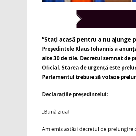
”Stați acasă pentru a nu ajunge p
Președintele Klaus Iohannis a anunța
alte 30 de zile. Decretul semnat de 
Oficial. Starea de urgență este prelu
Parlamentul trebuie să voteze prelun
Declarațiile președintelui:
„Bună ziua!
Am emis astăzi decretul de prelungire cu