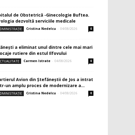
pitalul de Obstetrică -Ginecologie Buftea.
rologia dezvoltă serviciile medicale
Cristina Nedelcu
-
04/08/2026
DMINISTRAȚIE
0
rănești a eliminat unul dintre cele mai mari
ocaje rutiere din estul Ilfovului
Carmen Istrate
-
04/08/2026
CTUALITATE
0
rtierul Avion din Ştefăneştii de Jos a intrat
ntr-un amplu proces de modernizare a...
Cristina Nedelcu
-
04/08/2026
DMINISTRAȚIE
0