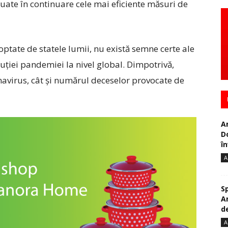
luate în continuare cele mai eficiente măsuri de
doptate de statele lumii, nu există semne certe ale
luției pandemiei la nivel global. Dimpotrivă,
avirus, cât și numărul deceselor provocate de
A
D
în
A
S
A
de
A