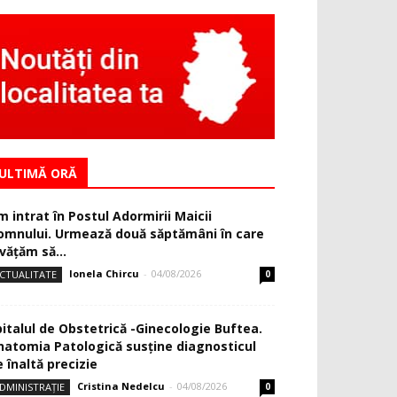
ULTIMĂ ORĂ
m intrat în Postul Adormirii Maicii
omnului. Urmează două săptămâni în care
văţăm să...
Ionela Chircu
-
04/08/2026
CTUALITATE
0
pitalul de Obstetrică -Ginecologie Buftea.
natomia Patologică susţine diagnosticul
 înaltă precizie
Cristina Nedelcu
-
04/08/2026
DMINISTRAȚIE
0