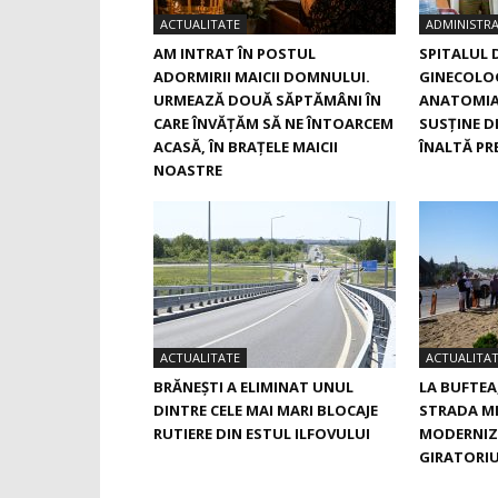
ACTUALITATE
ADMINISTRA
AM INTRAT ÎN POSTUL
SPITALUL 
ADORMIRII MAICII DOMNULUI.
GINECOLOG
URMEAZĂ DOUĂ SĂPTĂMÂNI ÎN
ANATOMIA
CARE ÎNVĂŢĂM SĂ NE ÎNTOARCEM
SUSŢINE D
ACASĂ, ÎN BRAŢELE MAICII
ÎNALTĂ PRE
NOASTRE
ACTUALITATE
ACTUALITA
BRĂNEȘTI A ELIMINAT UNUL
LA BUFTEA
DINTRE CELE MAI MARI BLOCAJE
STRADA M
RUTIERE DIN ESTUL ILFOVULUI
MODERNIZ
GIRATORIU