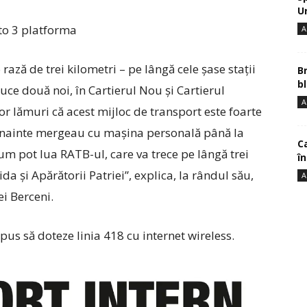
U
A
 rază de trei kilometri – pe lângă cele șase stații
B
bl
oduce două noi, în Cartierul Nou și Cartierul
A
r lămuri că acest mijloc de transport este foarte
că înainte mergeau cu mașina personală până la
Ca
m pot lua RATB-ul, care va trece pe lângă trei
î
da și Apărătorii Patriei”, explica, la rândul său,
A
i Berceni.
opus să doteze linia 418 cu internet wireless.