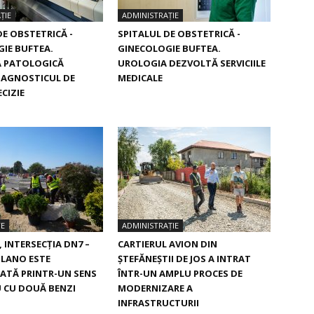
ȚIE
ADMINISTRAȚIE
DE OBSTETRICĂ -
SPITALUL DE OBSTETRICĂ -
IE BUFTEA.
GINECOLOGIE BUFTEA.
 PATOLOGICĂ
UROLOGIA DEZVOLTĂ SERVICIILE
IAGNOSTICUL DE
MEDICALE
CIZIE
TE
ADMINISTRAȚIE
, INTERSECŢIA DN7 –
CARTIERUL AVION DIN
ILANO ESTE
ŞTEFĂNEŞTII DE JOS A INTRAT
ATĂ PRINTR-UN SENS
ÎNTR-UN AMPLU PROCES DE
 CU DOUĂ BENZI
MODERNIZARE A
INFRASTRUCTURII