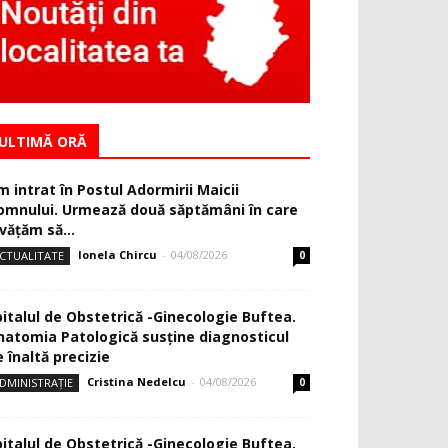
ULTIMĂ ORĂ
m intrat în Postul Adormirii Maicii
omnului. Urmează două săptămâni în care
văţăm să...
Ionela Chircu
-
04/08/2026
CTUALITATE
0
pitalul de Obstetrică -Ginecologie Buftea.
natomia Patologică susţine diagnosticul
 înaltă precizie
Cristina Nedelcu
-
04/08/2026
DMINISTRAȚIE
0
pitalul de Obstetrică -Ginecologie Buftea.