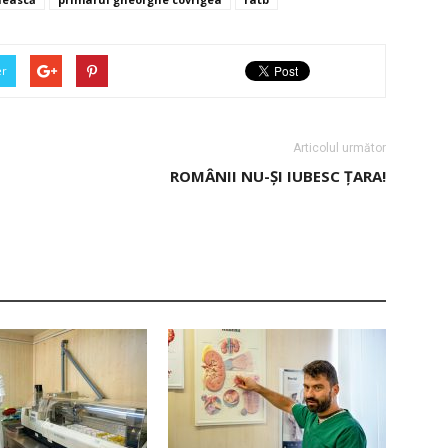
er
Articolul următor
ROMÂNII NU-ȘI IUBESC ȚARA!