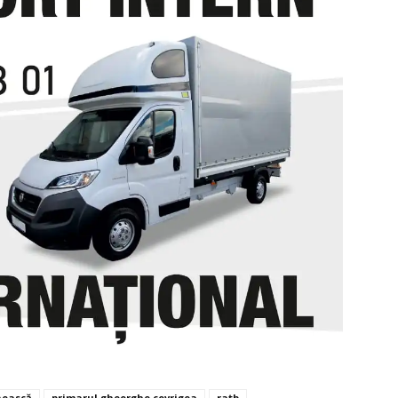
nească
primarul gheorghe covrigea
ratb