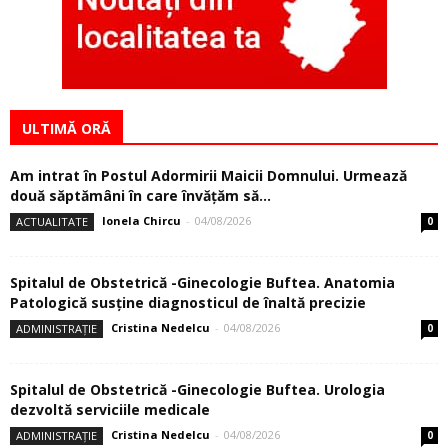
ULTIMĂ ORĂ
Am intrat în Postul Adormirii Maicii Domnului. Urmează
două săptămâni în care învăţăm să...
Ionela Chircu
-
04/08/2026
ACTUALITATE
0
Spitalul de Obstetrică -Ginecologie Buftea. Anatomia
Patologică susţine diagnosticul de înaltă precizie
Cristina Nedelcu
-
04/08/2026
ADMINISTRAȚIE
0
Spitalul de Obstetrică -Ginecologie Buftea. Urologia
dezvoltă serviciile medicale
Cristina Nedelcu
-
04/08/2026
ADMINISTRAȚIE
0