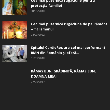
Cea mai puternică rugăciune pentru
protecția familiei
08/05/2018
Cea mai puternică rugăciune de pe Pământ
– Talismanul
26/03/2022
Spitalul CardioRec are cel mai performant
RMN din România și oferă...
01/05/2018
RĂMAS BUN, GRĂDINIŢĂ, ­RĂMAS BUN,
DOAMNA MEA!
27/06/2017