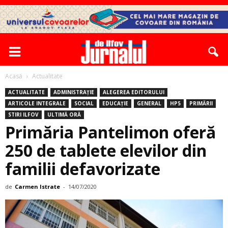
Acasă
Actualitate
ACTUALITATE
ADMINISTRAȚIE
ALEGEREA EDITORULUI
ARTICOLE INTEGRALE
SOCIAL
EDUCAȚIE
GENERAL
HP5
PRIMĂRII
STIRI ILFOV
ULTIMĂ ORĂ
Primăria Pantelimon oferă
250 de tablete elevilor din
familii defavorizate
de
Carmen Istrate
-
14/07/2020