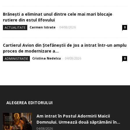
Brănești a eliminat unul dintre cele mai mari blocaje
rutiere din estul Ilfovului
Carmen Istrate
-
04/08/2026
ACTUALITATE
0
Cartierul Avion din Ştefăneştii de Jos a intrat într-un amplu
proces de modernizare a...
Cristina Nedelcu
-
04/08/2026
ADMINISTRAȚIE
0
ALEGEREA EDITORULUI
Am intrat în Postul Adormirii Maicii
Domnului. Urmează două săptămâni în...
04/08/2026