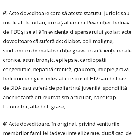
@ Acte doveditoare care să ateste statutul juridic sau
medical de: orfan, urmaș al eroilor Revoluției, bolnav
de TBC și se află în evidența dispensarului școlar; acte
doveditoare că suferă de: diabet, boli maligne,
sindromuri de malabsorbție grave, insuficiențe renale
cronice, astm bronșic, epilepsie, cardiopatii
congenitale, hepatită cronică, glaucom, miopie gravă,
boli imunologice, infestat cu virusul HIV sau bolnav
de SIDA sau suferă de poliartrită juvenilă, spondilită
anchilozantă ori reumatism articular, handicap
locomotor, alte ­boli grave;
@ Acte doveditoare, în original, privind veniturile
membrilor familiei (adeverințe eliberate, după caz, de