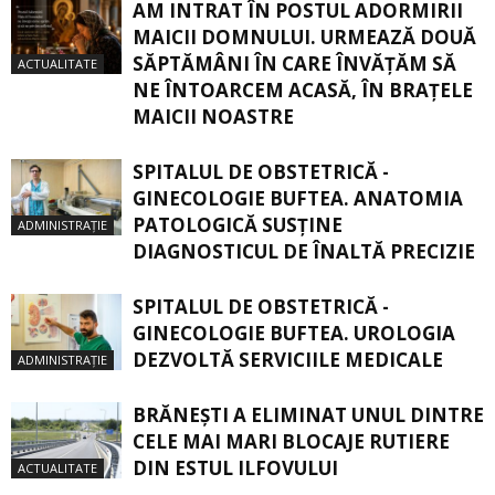
AM INTRAT ÎN POSTUL ADORMIRII
MAICII DOMNULUI. URMEAZĂ DOUĂ
SĂPTĂMÂNI ÎN CARE ÎNVĂŢĂM SĂ
ACTUALITATE
NE ÎNTOARCEM ACASĂ, ÎN BRAŢELE
MAICII NOASTRE
SPITALUL DE OBSTETRICĂ -
GINECOLOGIE BUFTEA. ANATOMIA
PATOLOGICĂ SUSŢINE
ADMINISTRAȚIE
DIAGNOSTICUL DE ÎNALTĂ PRECIZIE
SPITALUL DE OBSTETRICĂ -
GINECOLOGIE BUFTEA. UROLOGIA
DEZVOLTĂ SERVICIILE MEDICALE
ADMINISTRAȚIE
BRĂNEȘTI A ELIMINAT UNUL DINTRE
CELE MAI MARI BLOCAJE RUTIERE
DIN ESTUL ILFOVULUI
ACTUALITATE