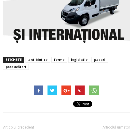
ETICHETE
antibiotice
ferme
legislatie
pasari
producători
Articolul precedent
Articolul următor