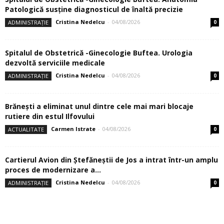
Patologică susţine diagnosticul de înaltă precizie
Cristina Nedelcu
-
04/08/2026
ADMINISTRAȚIE
0
Spitalul de Obstetrică -Ginecologie Buftea. Urologia
dezvoltă serviciile medicale
Cristina Nedelcu
-
04/08/2026
ADMINISTRAȚIE
0
Brănești a eliminat unul dintre cele mai mari blocaje
rutiere din estul Ilfovului
Carmen Istrate
-
04/08/2026
ACTUALITATE
0
Cartierul Avion din Ştefăneştii de Jos a intrat într-un amplu
proces de modernizare a...
Cristina Nedelcu
-
04/08/2026
ADMINISTRAȚIE
0