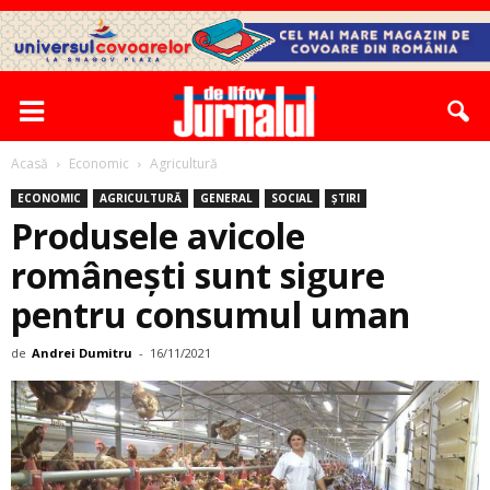
Acasă
Economic
Agricultură
ECONOMIC
AGRICULTURĂ
GENERAL
SOCIAL
ȘTIRI
Produsele avicole
româneşti sunt sigure
pentru consumul uman
de
Andrei Dumitru
-
16/11/2021