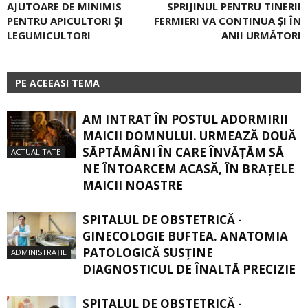
AJUTOARE DE MINIMIS
SPRIJINUL PENTRU TINERII
PENTRU APICULTORI ȘI
FERMIERI VA CONTINUA ȘI ÎN
LEGUMICULTORI
ANII URMĂTORI
PE ACEEASI TEMA
AM INTRAT ÎN POSTUL ADORMIRII
MAICII DOMNULUI. URMEAZĂ DOUĂ
SĂPTĂMÂNI ÎN CARE ÎNVĂŢĂM SĂ
ACTUALITATE
NE ÎNTOARCEM ACASĂ, ÎN BRAŢELE
MAICII NOASTRE
SPITALUL DE OBSTETRICĂ -
GINECOLOGIE BUFTEA. ANATOMIA
PATOLOGICĂ SUSŢINE
ADMINISTRAȚIE
DIAGNOSTICUL DE ÎNALTĂ PRECIZIE
SPITALUL DE OBSTETRICĂ -