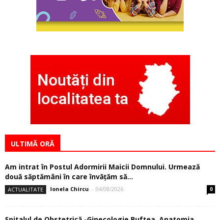
ULTIMĂ ORĂ
Am intrat în Postul Adormirii Maicii Domnului. Urmează
două săptămâni în care învăţăm să...
Ionela Chircu
-
04/08/2026
ACTUALITATE
0
Spitalul de Obstetrică -Ginecologie Buftea. Anatomia