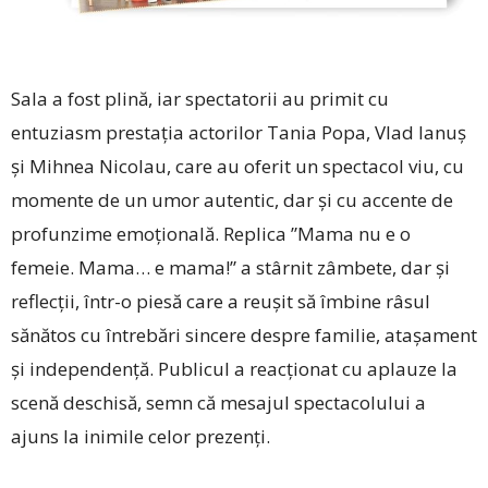
Sala a fost plină, iar spectatorii au primit cu
entuziasm prestația actorilor Tania Popa, Vlad Ianuș
și Mihnea Nicolau, care au oferit un spectacol viu, cu
momente de un umor autentic, dar și cu accente de
profunzime emoțională. Replica ”Mama nu e o
femeie. Mama… e mama!” a stârnit zâmbete, dar și
reflecții, într-o piesă care a reușit să îmbine râsul
sănătos cu întrebări sincere despre familie, atașament
și independență. Publicul a reacționat cu aplauze la
scenă deschisă, semn că mesajul spectacolului a
ajuns la inimile celor prezenți.