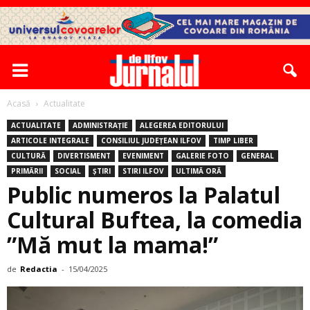
Acasă
Actualitate
ACTUALITATE
ADMINISTRAȚIE
ALEGEREA EDITORULUI
ARTICOLE INTEGRALE
CONSILIUL JUDEȚEAN ILFOV
TIMP LIBER
CULTURĂ
DIVERTISMENT
EVENIMENT
GALERIE FOTO
GENERAL
PRIMĂRII
SOCIAL
ȘTIRI
STIRI ILFOV
ULTIMĂ ORĂ
Public numeros la Palatul
Cultural Buftea, la comedia
”Mă mut la mama!”
de
Redactia
-
15/04/2025