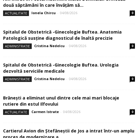
două săptămâni în care învăţăm să...
Ionela Chircu
-
04/08/2026
ACTUALITATE
0
Spitalul de Obstetrică -Ginecologie Buftea. Anatomia
Patologică susţine diagnosticul de înaltă precizie
Cristina Nedelcu
-
04/08/2026
ADMINISTRAȚIE
0
Spitalul de Obstetrică -Ginecologie Buftea. Urologia
dezvoltă serviciile medicale
Cristina Nedelcu
-
04/08/2026
ADMINISTRAȚIE
0
Brănești a eliminat unul dintre cele mai mari blocaje
rutiere din estul Ilfovului
Carmen Istrate
-
04/08/2026
ACTUALITATE
0
Cartierul Avion din Ştefăneştii de Jos a intrat într-un amplu
proces de modernizare a...