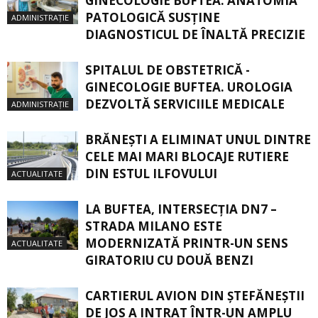
GINECOLOGIE BUFTEA. ANATOMIA
PATOLOGICĂ SUSŢINE
ADMINISTRAȚIE
DIAGNOSTICUL DE ÎNALTĂ PRECIZIE
SPITALUL DE OBSTETRICĂ -
GINECOLOGIE BUFTEA. UROLOGIA
DEZVOLTĂ SERVICIILE MEDICALE
ADMINISTRAȚIE
BRĂNEȘTI A ELIMINAT UNUL DINTRE
CELE MAI MARI BLOCAJE RUTIERE
DIN ESTUL ILFOVULUI
ACTUALITATE
LA BUFTEA, INTERSECŢIA DN7 –
STRADA MILANO ESTE
MODERNIZATĂ PRINTR-UN SENS
ACTUALITATE
GIRATORIU CU DOUĂ BENZI
CARTIERUL AVION DIN ŞTEFĂNEŞTII
DE JOS A INTRAT ÎNTR-UN AMPLU