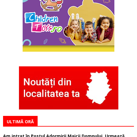
ULTIMĂ ORĂ
Am intrat în Postul Adormirii Maicii Domnului. Urmează