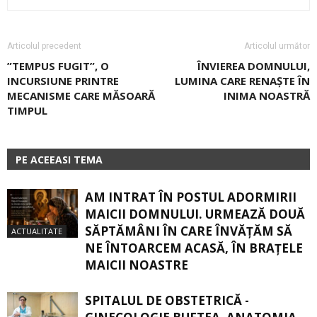
Articolul precedent
Articolul următor
”TEMPUS FUGIT”, O
ÎNVIEREA DOMNULUI,
INCURSIUNE PRINTRE
LUMINA CARE RENAȘTE ÎN
MECANISME CARE MĂSOARĂ
INIMA NOASTRĂ
TIMPUL
PE ACEEASI TEMA
AM INTRAT ÎN POSTUL ADORMIRII
MAICII DOMNULUI. URMEAZĂ DOUĂ
SĂPTĂMÂNI ÎN CARE ÎNVĂŢĂM SĂ
ACTUALITATE
NE ÎNTOARCEM ACASĂ, ÎN BRAŢELE
MAICII NOASTRE
SPITALUL DE OBSTETRICĂ -