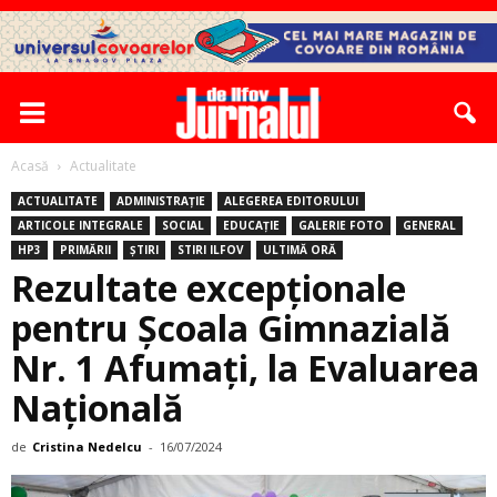
Acasă
Actualitate
ACTUALITATE
ADMINISTRAȚIE
ALEGEREA EDITORULUI
ARTICOLE INTEGRALE
SOCIAL
EDUCAȚIE
GALERIE FOTO
GENERAL
HP3
PRIMĂRII
ȘTIRI
STIRI ILFOV
ULTIMĂ ORĂ
Rezultate excepţionale
pentru Şcoala Gimnazială
Nr. 1 Afumaţi, la Evaluarea
Naţională
de
Cristina Nedelcu
-
16/07/2024