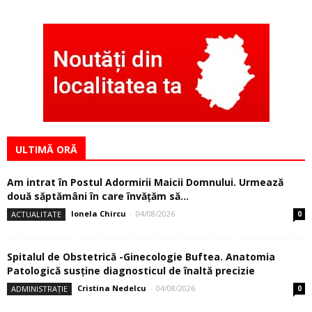
ULTIMĂ ORĂ
Am intrat în Postul Adormirii Maicii Domnului. Urmează
două săptămâni în care învăţăm să...
Ionela Chircu
-
04/08/2026
ACTUALITATE
0
Spitalul de Obstetrică -Ginecologie Buftea. Anatomia
Patologică susţine diagnosticul de înaltă precizie
Cristina Nedelcu
-
04/08/2026
ADMINISTRAȚIE
0