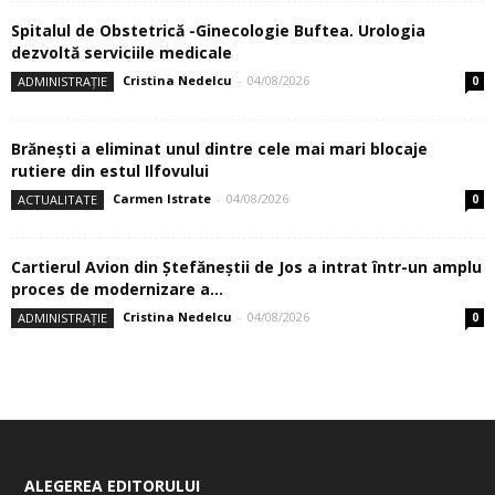
Spitalul de Obstetrică -Ginecologie Buftea. Urologia
dezvoltă serviciile medicale
Cristina Nedelcu
-
04/08/2026
ADMINISTRAȚIE
0
Brănești a eliminat unul dintre cele mai mari blocaje
rutiere din estul Ilfovului
Carmen Istrate
-
04/08/2026
ACTUALITATE
0
Cartierul Avion din Ştefăneştii de Jos a intrat într-un amplu
proces de modernizare a...
Cristina Nedelcu
-
04/08/2026
ADMINISTRAȚIE
0
ALEGEREA EDITORULUI