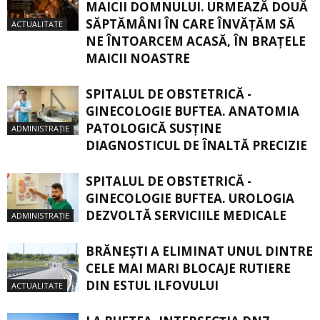
MAICII DOMNULUI. URMEAZĂ DOUĂ
SĂPTĂMÂNI ÎN CARE ÎNVĂŢĂM SĂ
ACTUALITATE
NE ÎNTOARCEM ACASĂ, ÎN BRAŢELE
MAICII NOASTRE
SPITALUL DE OBSTETRICĂ -
GINECOLOGIE BUFTEA. ANATOMIA
PATOLOGICĂ SUSŢINE
ADMINISTRAȚIE
DIAGNOSTICUL DE ÎNALTĂ PRECIZIE
SPITALUL DE OBSTETRICĂ -
GINECOLOGIE BUFTEA. UROLOGIA
DEZVOLTĂ SERVICIILE MEDICALE
ADMINISTRAȚIE
BRĂNEȘTI A ELIMINAT UNUL DINTRE
CELE MAI MARI BLOCAJE RUTIERE
DIN ESTUL ILFOVULUI
ACTUALITATE