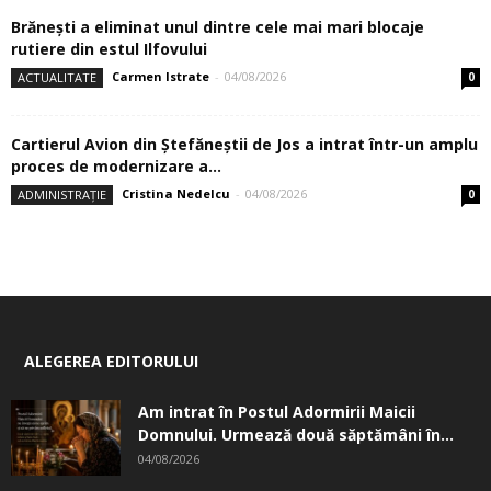
Brănești a eliminat unul dintre cele mai mari blocaje
rutiere din estul Ilfovului
Carmen Istrate
-
04/08/2026
ACTUALITATE
0
Cartierul Avion din Ştefăneştii de Jos a intrat într-un amplu
proces de modernizare a...
Cristina Nedelcu
-
04/08/2026
ADMINISTRAȚIE
0
ALEGEREA EDITORULUI
Am intrat în Postul Adormirii Maicii
Domnului. Urmează două săptămâni în...
04/08/2026