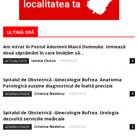
ULTIMĂ ORĂ
Am intrat în Postul Adormirii Maicii Domnului. Urmează
două săptămâni în care învăţăm să...
Ionela Chircu
-
04/08/2026
ACTUALITATE
0
Spitalul de Obstetrică -Ginecologie Buftea. Anatomia
Patologică susţine diagnosticul de înaltă precizie
Cristina Nedelcu
-
04/08/2026
ADMINISTRAȚIE
0
Spitalul de Obstetrică -Ginecologie Buftea. Urologia
dezvoltă serviciile medicale
Cristina Nedelcu
-
04/08/2026
ADMINISTRAȚIE
0