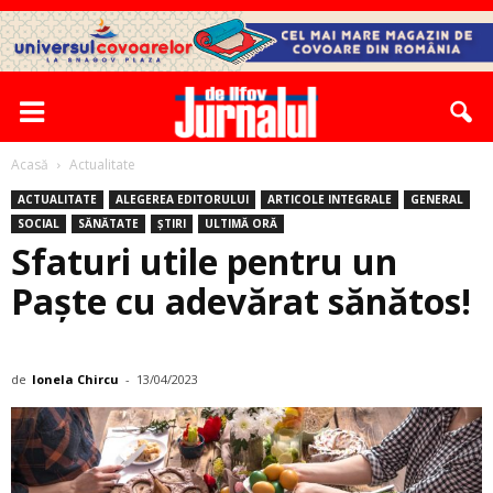
Acasă
Actualitate
ACTUALITATE
ALEGEREA EDITORULUI
ARTICOLE INTEGRALE
GENERAL
SOCIAL
SĂNĂTATE
ȘTIRI
ULTIMĂ ORĂ
Sfaturi utile pentru un
Paște cu adevărat sănătos!
de
Ionela Chircu
-
13/04/2023