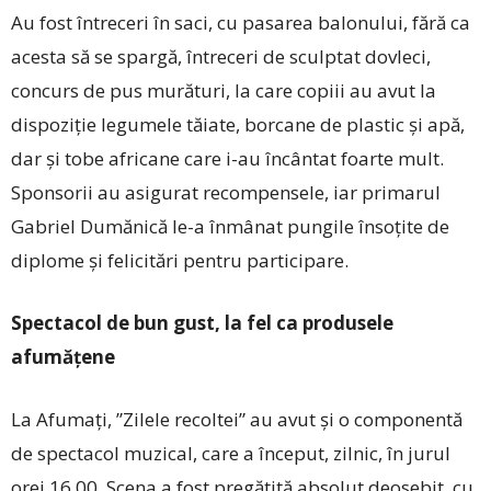
Au fost întreceri în saci, cu pasarea balonului, fără ca
acesta să se spargă, întreceri de sculptat dovleci,
concurs de pus murături, la care copiii au avut la
dispoziție legumele tăiate, borcane de plastic și apă,
dar și tobe africane care i-au încântat foarte mult.
Sponsorii au asigurat recompensele, iar primarul
Gabriel Dumănică le-a înmânat pungile însoțite de
diplome și felicitări pentru participare.
Spectacol de bun gust, la fel ca produsele
afumățene
La Afumați, ”Zilele recoltei” au avut și o componentă
de spectacol muzical, care a început, zilnic, în jurul
orei 16.00. Scena a fost pregătită absolut deosebit, cu