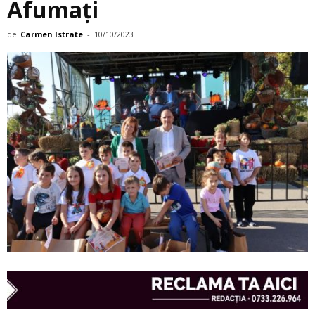
Afumaţi
de
Carmen Istrate
-
10/10/2023