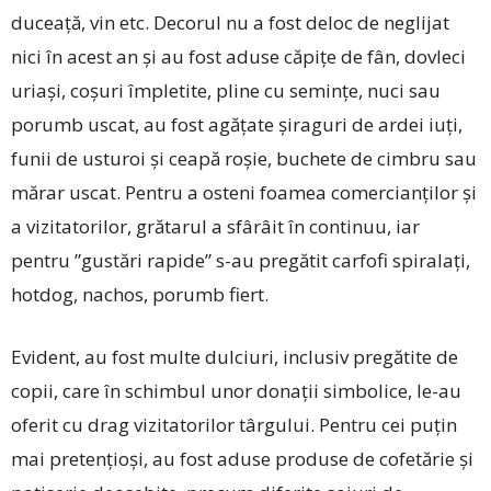
duceață, vin etc. Decorul nu a fost deloc de neglijat
nici în acest an și au fost aduse căpițe de fân, dovleci
uriași, coșuri împletite, pline cu semințe, nuci sau
porumb uscat, au fost agățate șiraguri de ardei iuți,
funii de usturoi și ceapă roșie, buchete de cimbru sau
mărar uscat. Pentru a osteni foamea comercianților și
a vizitatorilor, grătarul a sfârâit în continuu, iar
pentru ”gustări rapide” s-au pregătit carfofi spiralați,
hotdog, nachos, porumb fiert.
Evident, au fost multe dulciuri, inclusiv pregătite de
copii, care în schimbul unor donații simbolice, ­le-au
oferit cu drag vizitatorilor târgului. Pentru cei puțin
mai pretențioși, au fost aduse produse de cofetărie și