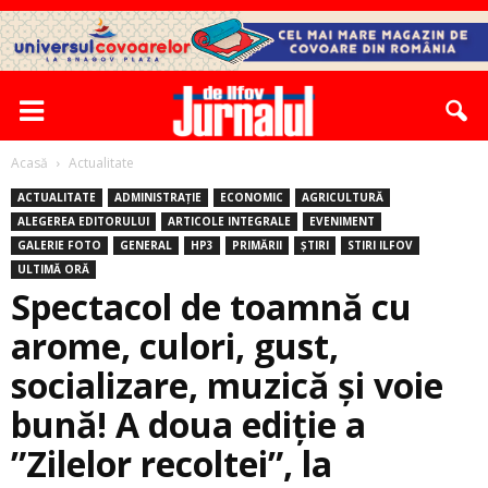
Acasă
Actualitate
ACTUALITATE
ADMINISTRAȚIE
ECONOMIC
AGRICULTURĂ
ALEGEREA EDITORULUI
ARTICOLE INTEGRALE
EVENIMENT
GALERIE FOTO
GENERAL
HP3
PRIMĂRII
ȘTIRI
STIRI ILFOV
ULTIMĂ ORĂ
Spectacol de toamnă cu
arome, culori, gust,
socializare, muzică și voie
bună! A doua ediţie a
”Zilelor recoltei”, la