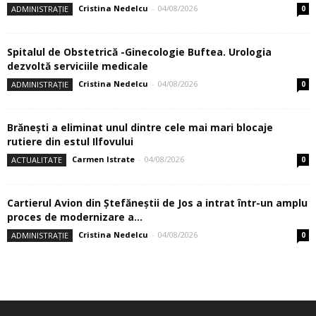
Cristina Nedelcu
-
04/08/2026
ADMINISTRAȚIE
0
Spitalul de Obstetrică -Ginecologie Buftea. Urologia
dezvoltă serviciile medicale
Cristina Nedelcu
-
04/08/2026
ADMINISTRAȚIE
0
Brănești a eliminat unul dintre cele mai mari blocaje
rutiere din estul Ilfovului
Carmen Istrate
-
04/08/2026
ACTUALITATE
0
Cartierul Avion din Ştefăneştii de Jos a intrat într-un amplu
proces de modernizare a...
Cristina Nedelcu
-
04/08/2026
ADMINISTRAȚIE
0