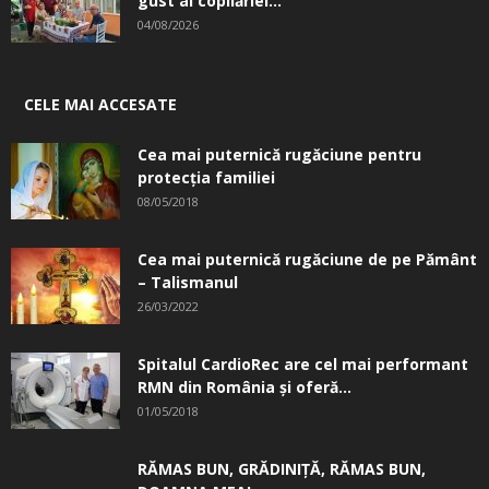
gust al copilăriei...
04/08/2026
CELE MAI ACCESATE
Cea mai puternică rugăciune pentru
protecția familiei
08/05/2018
Cea mai puternică rugăciune de pe Pământ
– Talismanul
26/03/2022
Spitalul CardioRec are cel mai performant
RMN din România și oferă...
01/05/2018
RĂMAS BUN, GRĂDINIŢĂ, ­RĂMAS BUN,