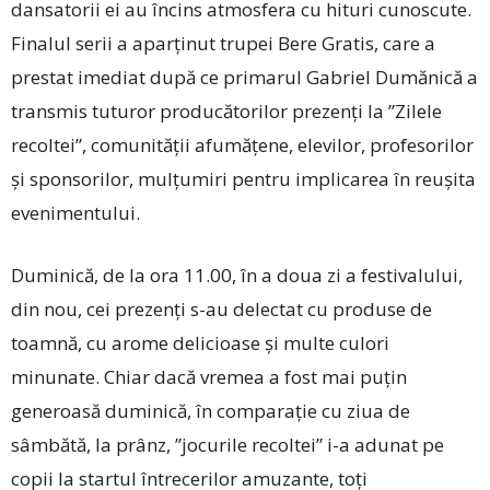
dansatorii ei au încins atmosfera cu hituri cunoscute.
Finalul serii a aparținut trupei Bere Gratis, care a
prestat imediat după ce primarul Gabriel Dumănică a
transmis tuturor producătorilor prezenți la ”Zilele
recoltei”, comunității afumățene, elevilor, profesorilor
și sponsorilor, mulțumiri pentru implicarea în reușita
evenimentului.
Duminică, de la ora 11.00, în a doua zi a festivalului,
din nou, cei prezenți s-au delectat cu produse de
toamnă, cu arome delicioase și multe culori
minunate. Chiar dacă vremea a fost mai puțin
generoasă duminică, în comparație cu ziua de
sâmbătă, la prânz, ”jocurile recoltei” i-a adunat pe
copii la startul întrecerilor amuzante, toți