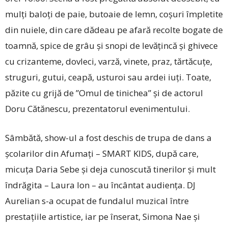
mulți baloți de paie, butoaie de lemn, coșuri împletite
din nuiele, din care dădeau pe afară recolte bogate de
toamnă, spice de grâu și snopi de levățincă și ghivece
cu crizanteme, dovleci, varză, vinete, praz, tărtăcuțe,
struguri, gutui, ceapă, usturoi sau ardei iuți. Toate,
păzite cu grijă de ”Omul de tinichea” și de actorul
Doru Cătănescu, prezentatorul evenimentului.
Sâmbătă, show-ul a fost deschis de trupa de dans a
școlarilor din Afumați – SMART KIDS, după care,
micuța Daria Sebe și deja cunoscută tinerilor și mult
îndrăgita – Laura Ion – au încântat audiența. DJ
Aurelian s-a ocupat de fundalul muzical între
prestațiile artistice, iar pe înserat, Simona Nae și