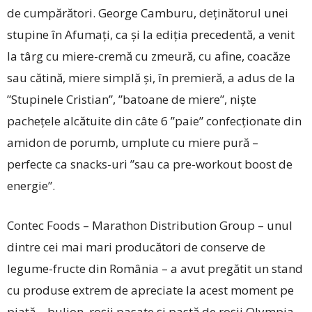
de cumpărători. George Camburu, deținătorul unei
stupine în Afumați, ca și la ediția precedentă, a venit
la târg cu miere-cremă cu zmeură, cu afine, coacăze
sau cătină, miere simplă și, în premieră, a adus de la
”Stupinele Cristian”, ”batoane de miere”, niște
pachețele alcătuite din câte 6 ”paie” confecționate din
amidon de porumb, umplute cu miere pură –
perfecte ca snacks-uri ”sau ca pre-workout boost de
energie”.
Contec Foods – Marathon Distribution Group – unul
dintre cei mai mari producători de conserve de
legume-fructe din România – a avut pregătit un stand
cu produse extrem de apreciate la acest moment pe
piață – bulion, roșii pasate și pastă de roșii Olympia,