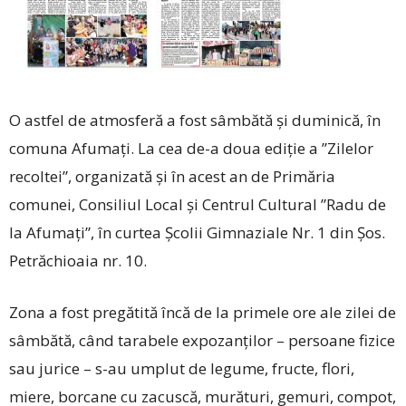
O astfel de atmosferă a fost sâmbătă și duminică, în
comuna Afumați. La cea de-a doua ediție a ”Zilelor
recoltei”, organizată și în acest an de Primăria
comunei, Consiliul Local și Centrul Cultural ”Radu de
la Afumați”, în curtea Școlii Gimnaziale Nr. 1 din Șos.
Petrăchioaia nr. 10.
Zona a fost pregătită încă de la primele ore ale zilei de
sâmbătă, când tarabele expozanților – persoane fizice
sau jurice – s-au umplut de legume, fructe, flori,
miere, borcane cu zacuscă, murături, gemuri, compot,