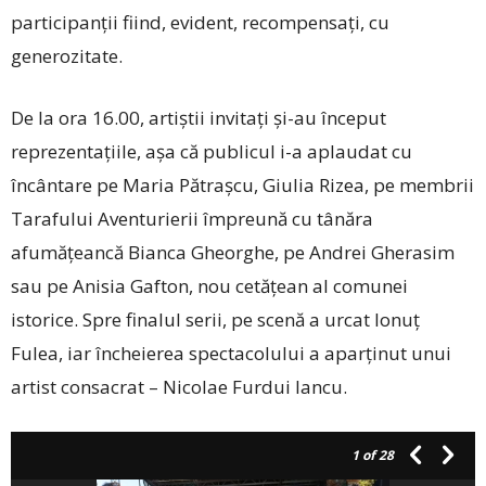
participanții fiind, evident, recompensați, cu
generozitate.
De la ora 16.00, artiștii invitați și-au început
reprezentațiile, așa că publicul i-a aplaudat cu
încântare pe Maria Pătrașcu, Giulia Rizea, pe membrii
Tarafului Aventurierii împreună cu tânăra
afumățeancă Bianca Gheor­ghe, pe Andrei Gherasim
sau pe Anisia Gafton, nou cetățean al comunei
istorice. Spre finalul serii, pe scenă a urcat Ionuț
Fulea, iar încheierea spectacolului a aparținut unui
artist consacrat – Nicolae Furdui Iancu.
1
of 28