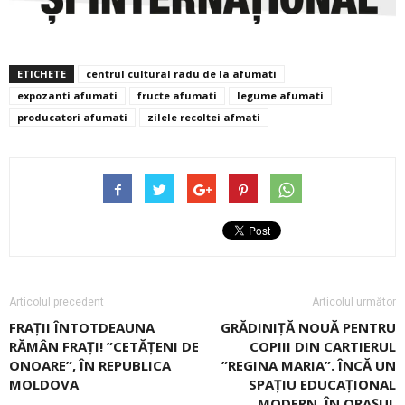
ETICHETE
centrul cultural radu de la afumati
expozanti afumati
fructe afumati
legume afumati
producatori afumati
zilele recoltei afmati
Articolul precedent
Articolul următor
FRAȚII ÎNTOTDEAUNA
GRĂDINIȚĂ NOUĂ PENTRU
RĂMÂN FRAȚI! ”CETĂŢENI DE
COPIII DIN CARTIERUL
ONOARE”, ÎN REPUBLICA
”REGINA MARIA”. ÎNCĂ UN
MOLDOVA
SPAŢIU EDUCAŢIONAL
MODERN, ÎN ORAŞUL