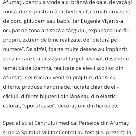
Afumați, pentru a vinde aici brânză de oaie, de vacă și
mixtă, dar și pastramă de berbecuț, cârnați proaspeți
de porc, ghiudem sau babic, iar Eugenia Vișan s-a
ocupat de zona artistică a târgului, expunând lucrări
proprii, extrem de bine realizate, de ”pictură pe
numere”. De altfel, foarte multe desene au împânzit
zona în care s-a desfășurat târgul-festival, desene cu
tematică de toamnă, realizate de elevii școlilor din
Afumați. Cei mici au venit cu prăjituri, dar și cu
diferite produse handmade, lucrate chiar de ei –
căciuli, diferite bijuterii din lână sau din elastic
colorat, ”sporul casei”, decorațiuni din hârtie etc.
Specialiști ai Centrului medical Perseide din Afumați
și de la Spitalul Militar Central au fost și ei prezenți la