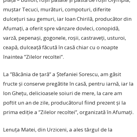
muștar Tecuci, murături, compoturi, diferite
dulcețuri sau gemuri, iar Ioan Chirilă, producător din
Afumați, a oferit spre vânzare dovleci, conopidă,
varză, pepenași, gogonele, roșii, castraveți, usturoi,
ceapă, dulceață făcută în casă chiar cu o noapte
înaintea ”Zilelor recoltei”.
La ”Băcănia de țară” a Ștefaniei Sorescu, am găsit
fructe și conserve pregătite în casă, pentru iarnă, iar la
Ion Ghețu, delicioasele soiuri de mere, la care am
poftit un an de zile, producătorul fiind prezent și la
prima ediție a ”Zilelor recoltei”, organizată în Afumați.
Lenuța Matei, din Urziceni, a ales târgul de la