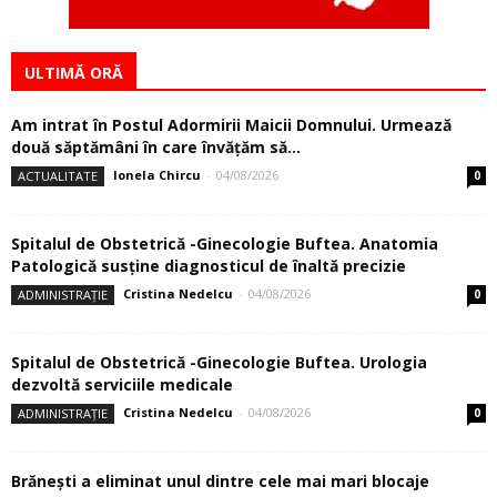
ULTIMĂ ORĂ
Am intrat în Postul Adormirii Maicii Domnului. Urmează
două săptămâni în care învăţăm să...
Ionela Chircu
-
04/08/2026
ACTUALITATE
0
Spitalul de Obstetrică -Ginecologie Buftea. Anatomia
Patologică susţine diagnosticul de înaltă precizie
Cristina Nedelcu
-
04/08/2026
ADMINISTRAȚIE
0
Spitalul de Obstetrică -Ginecologie Buftea. Urologia
dezvoltă serviciile medicale
Cristina Nedelcu
-
04/08/2026
ADMINISTRAȚIE
0
Brănești a eliminat unul dintre cele mai mari blocaje