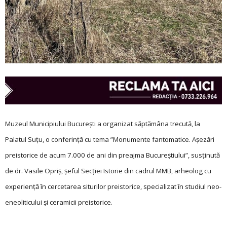
Muzeul Municipiului București a organizat săptămâna trecută, la
Palatul Suțu, o conferință cu tema ”Monumente fantomatice. Așezări
preistorice de acum 7.000 de ani din preajma Bucureștiului”, susținută
de dr. Vasile Opriș, șeful Secției Istorie din cadrul MMB, arheolog cu
experiență în cercetarea siturilor preistorice, specializat în studiul neo-
eneoliticului și ceramicii preistorice.