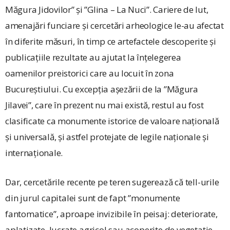
Măgura Jidovilor” și ”Glina – La Nuci”. Cariere de lut,
amenajări funciare și cercetări arheologice ­le-au afectat
în diferite măsuri, în timp ce artefactele descoperite și
publicațiile rezultate au ajutat la înțelegerea
oamenilor pre­is­torici care au locuit în zona
Bucureștiului. Cu excepția așezării de la ”Măgura
Jilavei”, care în prezent nu mai există, restul au fost
clasificate ca monumente istorice de valoare națională
și universală, și astfel protejate de legile naționale și
internaționale.
Dar, cercetările recente pe teren sugerează că tell-urile
din jurul capitalei sunt de fapt ”monumente
fantomatice”, aproape invizibile în peisaj: deteriorate,
aplatizate, lucrate agricol sau acoperite de vegetație