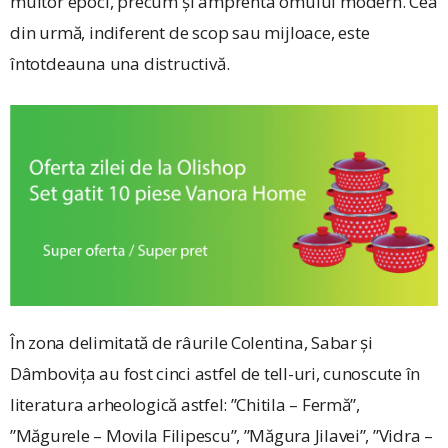
multor epoci, precum şi amprenta omului modern. Cea
din urmă, indiferent de scop sau mijloace, este
întotdeauna una distructivă.
În zona delimitată de râurile Colentina, Sabar și
Dâmbovița au fost cinci astfel de tell-uri, cunoscute în
literatura arheologică astfel: ”Chitila – Fermă”,
”Măgurele – Movila Filipescu”, ”Măgura Jilavei”, ”Vidra –