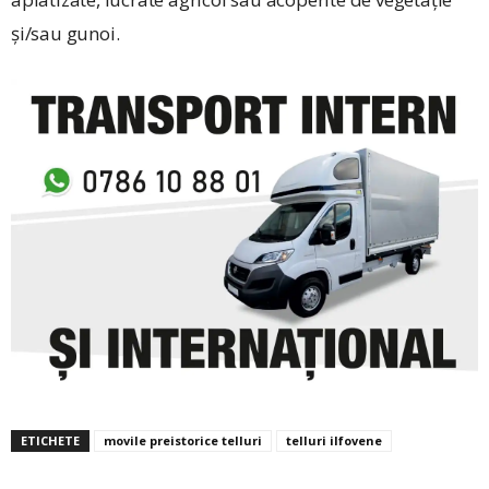
și/sau gunoi.
ETICHETE
movile preistorice telluri
telluri ilfovene