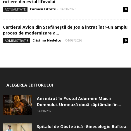
rutiere din estul Ilfovului
Carmen Istrate
-
04/08/2026
ACTUALITATE
0
Cartierul Avion din Ştefăneştii de Jos a intrat într-un amplu
proces de modernizare a...
Cristina Nedelcu
-
04/08/2026
ADMINISTRAȚIE
0
ALEGEREA EDITORULUI
Am intrat în Postul Adormirii Maicii
Domnului. Urmează două săptămâni în...
04/08/2026
Spitalul de Obstetrică -Ginecologie Buftea.