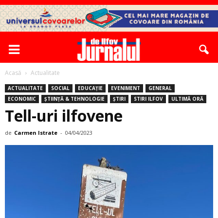
Acasă
Actualitate
ACTUALITATE
SOCIAL
EDUCAȚIE
EVENIMENT
GENERAL
ECONOMIC
ȘTIINȚĂ & TEHNOLOGIE
ȘTIRI
STIRI ILFOV
ULTIMĂ ORĂ
Tell-uri ilfovene
de
Carmen Istrate
-
04/04/2023