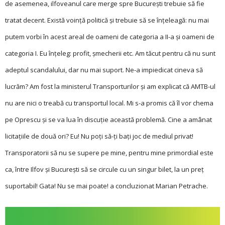
de asemenea, ilfoveanul care merge spre București trebuie să fie
tratat decent. Există voință politică și trebuie să se înțeleagă: nu mai
putem vorbi în acest areal de oameni de categoria a II-a și oameni de
categoria I. Eu înțeleg: profit, șmecherii etc. Am tăcut pentru că nu sunt
adeptul scandalului, dar nu mai suport. Ne-a impiedicat cineva să
lucrăm? Am fost la ministerul Transporturilor și am explicat că AMTB-ul
nu are nici o treabă cu transportul local. Mi s-a promis că îl vor chema
pe Oprescu și se va lua în discuție această problemă. Cine a amânat
licitațiile de două ori? Eu! Nu poți să-ți bați joc de mediul privat!
Transporatorii să nu se supere pe mine, pentru mine primordial este
ca, între Ilfov și București să se circule cu un singur bilet, la un preț
suportabil! Gata! Nu se mai poate! a concluzionat Marian Petrache.