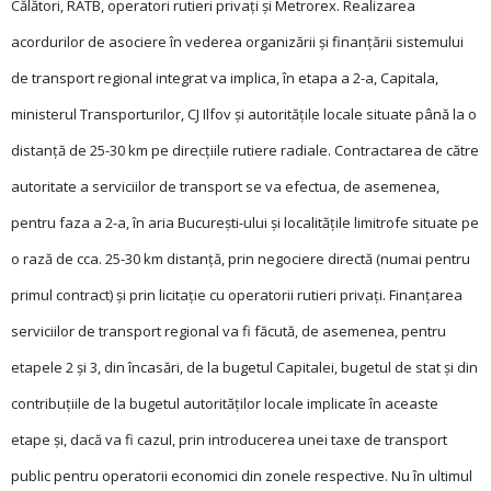
Călători, RATB, operatori rutieri privați și Metrorex. Realizarea
acordurilor de asociere în vederea organizării și finanțării sistemului
de transport regional integrat va implica, în etapa a 2-a, Capitala,
ministerul Transporturilor, CJ Ilfov și autoritățile locale situate până la o
distanță de 25-30 km pe direcțiile rutiere radiale. Contractarea de către
autoritate a serviciilor de transport se va efectua, de asemenea,
pentru faza a 2-a, în aria București-ului și localitățile limitrofe situate pe
o rază de cca. 25-30 km distanță, prin negociere directă (numai pentru
primul contract) și prin licitație cu operatorii rutieri privați. Finanțarea
serviciilor de transport regional va fi făcută, de asemenea, pentru
etapele 2 și 3, din încasări, de la bugetul Capitalei, bugetul de stat și din
contribuțiile de la bugetul autorităților locale implicate în aceaste
etape și, dacă va fi cazul, prin introducerea unei taxe de transport
public pentru operatorii economici din zonele respective. Nu în ultimul