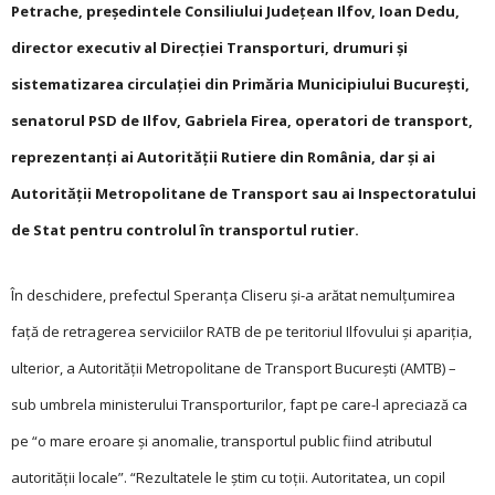
Petrache, președintele Consiliului Județean Ilfov, Ioan Dedu,
director executiv al Direcției Transporturi, drumuri și
sistematizarea circulației din Primăria Municipiului București,
senatorul PSD de Ilfov, Gabriela Firea, operatori de transport,
reprezentanți ai Autorității Rutiere din România, dar și ai
Autorității Metropolitane de Transport sau ai Inspectoratului
de Stat pentru controlul în transportul rutier.
În deschidere, prefectul Speranța Cliseru și-a arătat nemulțumirea
față de retragerea serviciilor RATB de pe teritoriul Ilfovului și apariția,
ulterior, a Autorității Metropolitane de Transport București (AMTB) –
sub umbrela ministerului Transporturilor, fapt pe care-l apreciază ca
pe “o mare eroare și anomalie, transportul public fiind atributul
autorității locale”. “Rezultatele le știm cu toții. Autoritatea, un copil