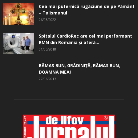
Cea mai puternică rugăciune de pe Pământ
– Talismanul
26/03/2022
Spitalul CardioRec are cel mai performant
RMN din România și oferă...
01/05/2018
RĂMAS BUN, GRĂDINIŢĂ, ­RĂMAS BUN,
DOAMNA MEA!
27/06/2017