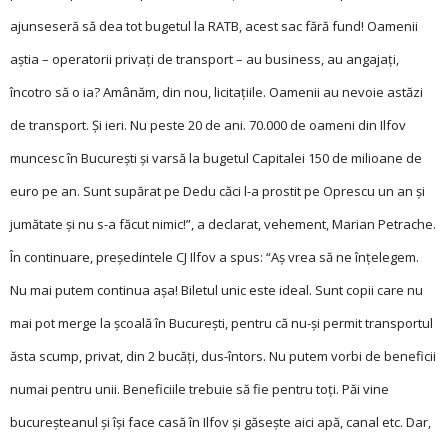
ajunseseră să dea tot bugetul la RATB, acest sac fără fund! Oamenii
aștia – operatorii privați de transport – au business, au angajați,
încotro să o ia? Amânăm, din nou, licitațiile. Oamenii au nevoie astăzi
de transport. Și ieri. Nu peste 20 de ani. 70.000 de oameni din Ilfov
muncesc în București și varsă la bugetul Capitalei 150 de milioane de
euro pe an. Sunt supărat pe Dedu căci l-a prostit pe Oprescu un an și
jumătate și nu s-a făcut nimic!”, a declarat, vehement, Ma­rian Petrache.
În continuare, președintele CJ Ilfov a spus: “Aș vrea să ne înțelegem.
Nu mai putem continua așa! Biletul unic este ideal. Sunt copii care nu
mai pot merge la școală în București, pentru că nu-și permit transportul
ăsta scump, privat, din 2 bucăți, dus-întors. Nu putem vorbi de beneficii
numai pentru unii. Be­neficiile trebuie să fie pentru toți. Păi vine
bucureșteanul și își face casă în Ilfov și găsește aici apă, canal etc. Dar,