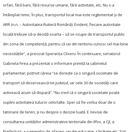
orfan, fără bani, fără resurse umane, fără activitate, etc. Nu s-a
întâmplat nimic. În plus, transportul local mai este reglementat și de
ARR (n.n. – Autoritatea Rutieră Română). Evident, fiecare autoritate
locală trebuie să-și decidă soarta – să se ocupe de transportul public
din zona de competență, pentru că cei din teritoriu cunosc cel mai bine
necesitățile”, a precizat Speranța Cliseru. În continuare, senatorul
Gabriela Firea a prezentat o informare primită la cabinetul
parlamentar, potrivit căreia “se dorește ca o singură socie­tate de
transport să deservească tot județul, iar cele 30 de societăți care
activează acum să dispară”. “Nu cred că o singură socie­tate poate
suplini activitatea tuturor celorlalte. Sper să fie vorba doar de o
tatonare de teren, și nu despre o decizie luată. E nevoie de
consultarea unităților administrative teritoriale din Ilfov, a CJI, a
Prefecturii, a oamenilor de afaceri, cei din educație, sănătate etc. Toți