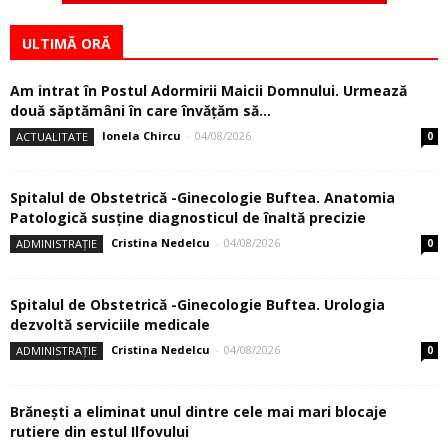
ULTIMĂ ORĂ
Am intrat în Postul Adormirii Maicii Domnului. Urmează
două săptămâni în care învăţăm să...
Ionela Chircu
-
04/08/2026
ACTUALITATE
0
Spitalul de Obstetrică -Ginecologie Buftea. Anatomia
Patologică susţine diagnosticul de înaltă precizie
Cristina Nedelcu
-
04/08/2026
ADMINISTRAȚIE
0
Spitalul de Obstetrică -Ginecologie Buftea. Urologia
dezvoltă serviciile medicale
Cristina Nedelcu
-
04/08/2026
ADMINISTRAȚIE
0
Brănești a eliminat unul dintre cele mai mari blocaje
rutiere din estul Ilfovului