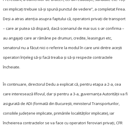
cei implicați trebuie să-și spună punctul de vedere”, a completat Firea.
Deși a atras atenția asupra faptului că, operatorii privați de transport
– care ar putea să dispară, dacă scenariul de mai sus s-ar confirma –
au angajați care ar rămâne pe drumuri, credite, leasinguri etc,
senatorul nu a făcut nici o referire la modul în care unii dintre acești
operatori înțeleg să-și facă treaba și să-și respecte contractele
încheiate.
În continuare, directorul Dedu a explicat că, pentru etapa a 2-a, cea
care interesează Ilfovul, dar și pentru a 3-a, guvernanța Autorității va fi
asigurată de ADI (formată din București, ministerul Trans­porturilor,
consiliile județene implicate, primăriile localităților implicate), iar
încheierea contractelor se va face cu ope­ratori feroviari privați, CFR