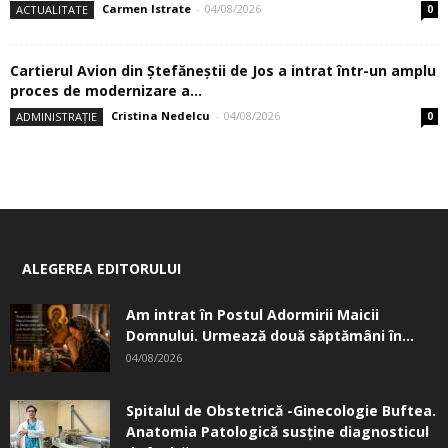
Carmen Istrate
-
04/08/2026
ACTUALITATE
0
Cartierul Avion din Ştefăneştii de Jos a intrat într-un amplu
proces de modernizare a...
Cristina Nedelcu
-
04/08/2026
ADMINISTRAȚIE
0
ALEGEREA EDITORULUI
Am intrat în Postul Adormirii Maicii
Domnului. Urmează două săptămâni în...
04/08/2026
Spitalul de Obstetrică -Ginecologie Buftea.
Anatomia Patologică susţine diagnosticul