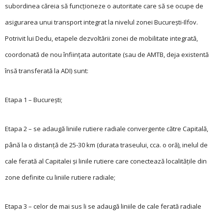
subordinea căreia să funcționeze o autoritate care să se ocupe de
asigurarea unui transport integrat la nivelul zonei București-Ilfov.
Potrivit lui Dedu, etapele dezvoltării zonei de mobilitate integrată,
coordonată de nou înființata autoritate (sau de AMTB, deja existentă
însă transferată la ADI) sunt:
Etapa 1 – București;
Etapa 2 – se adaugă liniile rutiere radiale convergente către Capitală,
până la o distanță de 25-30 km (durata traseului, cca. o oră), inelul de
cale ferată al Capitalei și linile rutiere care conectează localitățile din
zone definite cu liniile rutiere radiale;
Etapa 3 – celor de mai sus li se adaugă liniile de cale ferată radiale