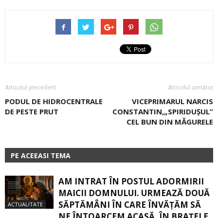
Articolul precedent
Articolul următor
PODUL DE HIDROCENTRALE
VICEPRIMARUL NARCIS
DE PESTE PRUT
CONSTANTIN,„SPIRIDUŞUL”
CEL BUN DIN MĂGURELE
PE ACEEASI TEMA
AM INTRAT ÎN POSTUL ADORMIRII
MAICII DOMNULUI. URMEAZĂ DOUĂ
SĂPTĂMÂNI ÎN CARE ÎNVĂŢĂM SĂ
ACTUALITATE
NE ÎNTOARCEM ACASĂ, ÎN BRAŢELE