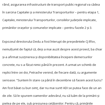
rând, asigurarea infrastructurii de transport public regional va cădea
în sarcina Capitalei și a ministerului Transporturilor – pentru etapa 1,
Capitalei, ministerului Transporturilor, consiliilor județele implicate,
primăriilor orașelor și comunelor implicate – pentru fazele 2 și 3.
Expozeul directorului Dedu a fost înterupt de președintele CJ Ilfov,
nemulțumit de faptul că, deși a mai auzit despre acest proiect, ba chiar
și-a afirmat susținerea și disponibilitatea începerii de­mersurilor
concrete, nu s-a făcut nimic până în prezent. A urmat un schimb de
replici între cei doi, Petrache venind, de fiecare dată, cu argumente
serioase. “Suntem în sta­re ca până în decembrie să facem acest lucru?
Am fost băiat cu bun simț, dar nu mai sunt! ADI se putea face de un an
de zile. Să le spunem oamenilor adevărul, nu să luăm de la primării și
pielea de pe ele, sub presiunea cetățenilor. Pentru că, primăriile