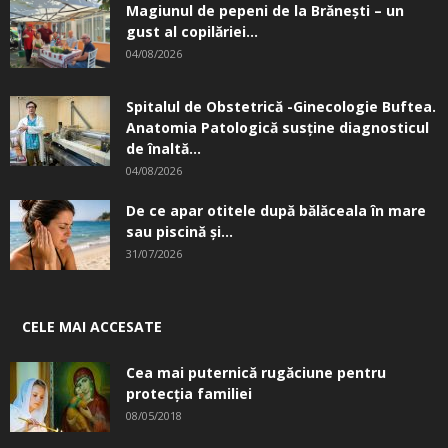
Magiunul de pepeni de la Brăneşti – un
gust al copilăriei...
04/08/2026
Spitalul de Obstetrică -Ginecologie Buftea.
Anatomia Patologică susţine diagnosticul
de înaltă...
04/08/2026
De ce apar otitele după bălăceala în mare
sau piscină și...
31/07/2026
CELE MAI ACCESATE
Cea mai puternică rugăciune pentru
protecția familiei
08/05/2018