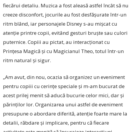
fiecărui detaliu. Muzica a fost aleasă astfel încât să nu
creeze disconfort, jocurile au fost desfășurate într-un
ritm blând, iar personajele Disney s-au mișcat cu
atenție printre copii, evitând gesturi bruște sau culori
puternice. Copiii au pictat, au interacționat cu
Prințesa Magică și cu Magicianul Theo, totul ­într-un
ritm natural și sigur.
„Am avut, din nou, ocazia să organizez un eveniment
pentru copiii cu cerințe speciale și m-am bucurat de
acest prilej menit să aducă bucurie celor mici, dar și
părinților lor. Organizarea unui astfel de eveniment
presupune o abordare diferită, atenție foarte mare la
detalii, răbdare și implicare, pentru că fiecare
activitate este menită să încurajeze interacțiuni