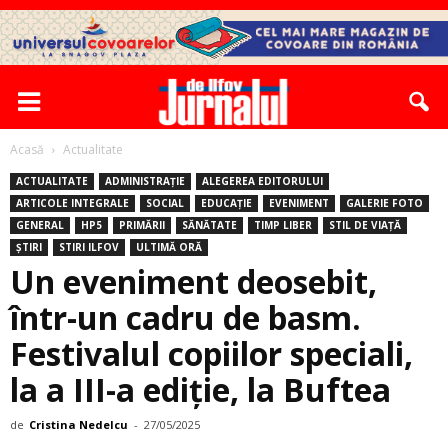
Acasă
Actualitate
ACTUALITATE
ADMINISTRAȚIE
ALEGEREA EDITORULUI
ARTICOLE INTEGRALE
SOCIAL
EDUCAȚIE
EVENIMENT
GALERIE FOTO
GENERAL
HP5
PRIMĂRII
SĂNĂTATE
TIMP LIBER
STIL DE VIAȚĂ
ȘTIRI
STIRI ILFOV
ULTIMĂ ORĂ
Un eveniment deosebit,
într-un cadru de basm.
Festivalul copiilor speciali,
la a III-a ediţie, la Buftea
de
Cristina Nedelcu
-
27/05/2025