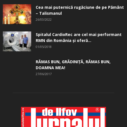
Cea mai puternică rugăciune de pe Pământ
– Talismanul
26/03/2022
Spitalul CardioRec are cel mai performant
RMN din România și oferă...
01/05/2018
RĂMAS BUN, GRĂDINIŢĂ, ­RĂMAS BUN,
DOAMNA MEA!
27/06/2017