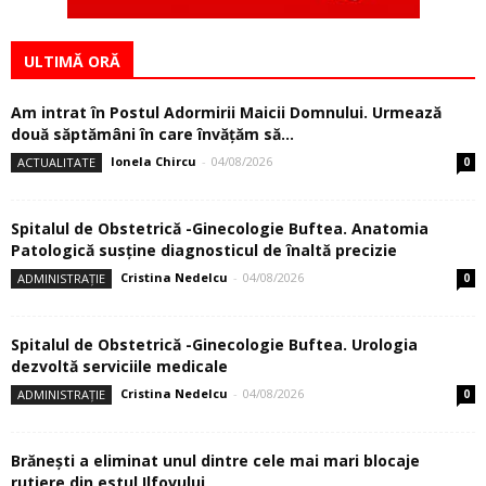
ULTIMĂ ORĂ
Am intrat în Postul Adormirii Maicii Domnului. Urmează
două săptămâni în care învăţăm să...
Ionela Chircu
-
04/08/2026
ACTUALITATE
0
Spitalul de Obstetrică -Ginecologie Buftea. Anatomia
Patologică susţine diagnosticul de înaltă precizie
Cristina Nedelcu
-
04/08/2026
ADMINISTRAȚIE
0
Spitalul de Obstetrică -Ginecologie Buftea. Urologia
dezvoltă serviciile medicale
Cristina Nedelcu
-
04/08/2026
ADMINISTRAȚIE
0
Brănești a eliminat unul dintre cele mai mari blocaje
rutiere din estul Ilfovului