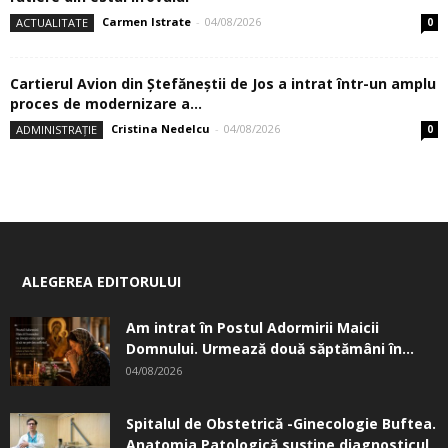
Carmen Istrate
-
04/08/2026
ACTUALITATE
0
Cartierul Avion din Ştefăneştii de Jos a intrat într-un amplu
proces de modernizare a...
Cristina Nedelcu
-
04/08/2026
ADMINISTRAȚIE
0
ALEGEREA EDITORULUI
Am intrat în Postul Adormirii Maicii
Domnului. Urmează două săptămâni în...
04/08/2026
Spitalul de Obstetrică -Ginecologie Buftea.
Anatomia Patologică susţine diagnosticul