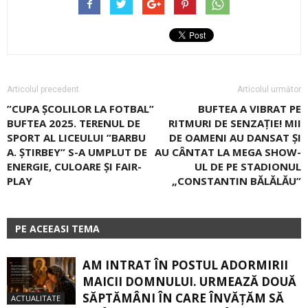
Articolul precedent
Articolul următor
”CUPA ȘCOLILOR LA FOTBAL”
BUFTEA A VIBRAT PE
BUFTEA 2025. TERENUL DE
RITMURI DE SENZAȚIE! MII
SPORT AL LICEULUI ”BARBU
DE OAMENI AU DANSAT ŞI
A. ŞTIRBEY” S-A UMPLUT DE
AU CÂNTAT LA MEGA SHOW-
ENERGIE, CULOARE ŞI FAIR-
UL DE PE STADIONUL
PLAY
„CONSTANTIN BĂLĂLĂU”
PE ACEEASI TEMA
AM INTRAT ÎN POSTUL ADORMIRII
MAICII DOMNULUI. URMEAZĂ DOUĂ
SĂPTĂMÂNI ÎN CARE ÎNVĂŢĂM SĂ
ACTUALITATE