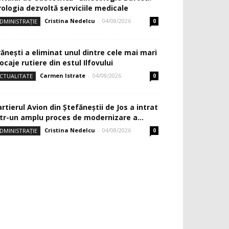
rologia dezvoltă serviciile medicale
Cristina Nedelcu
-
04/08/2026
DMINISTRAȚIE
0
rănești a eliminat unul dintre cele mai mari
ocaje rutiere din estul Ilfovului
Carmen Istrate
-
04/08/2026
CTUALITATE
0
rtierul Avion din Ştefăneştii de Jos a intrat
ntr-un amplu proces de modernizare a...
Cristina Nedelcu
-
04/08/2026
DMINISTRAȚIE
0