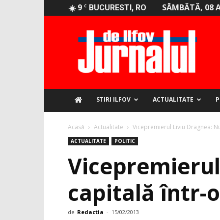
9
SÂMBĂTĂ, 08 
C
BUCURESTI, RO
Jurnalul
de
Ilfov
STIRI ILFOV
ACTUALITATE
P
Acasă
Actualitate
Vicepremierul Liviu Dragnea: Nu 
ACTUALITATE
POLITIC
Vicepremierul 
capitală într-
de
Redactia
-
15/02/2013