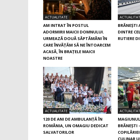
ACTUALITATE
ACTUALITA
AM INTRAT ÎN POSTUL
BRĂNEȘTI 
ADORMIRII MAICII DOMNULUI.
DINTRE CE
URMEAZĂ DOUĂ SĂPTĂMÂNI ÎN
RUTIERE D
CARE ÎNVĂŢĂM SĂ NE ÎNTOARCEM
ACASĂ, ÎN BRAŢELE MAICII
NOASTRE
ACTUALITATE
ACTUALITA
120 DE ANI DE AMBULANȚĂ ÎN
MAGIUNUL 
ROMÂNIA, UN OMAGIU DEDICAT
BRĂNEŞTI 
SALVATORILOR
COPILĂRIE
CULINAR U