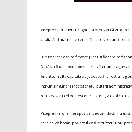
Vicepremierul Liviu Dragnea a precizat că viitoarel
capitală, ci mai multe centre în care vor funcţiona ins
„Ne interesează ca fiecare judeţ şi fiecare cetăţean
Dacă va fi un sediu administrativ într-un oraş, în alt
finanţe, în altă capitală de judeţ va fi direcţia re
într-un singur oraş tot pachetul puterii administrati
realizează şi cel de descentralizare”, a explicat Li
Vicepremierul a mai spus că, deocamdată, nu există u
care se va hotărî, proiectul va fi rezultatul unui pr