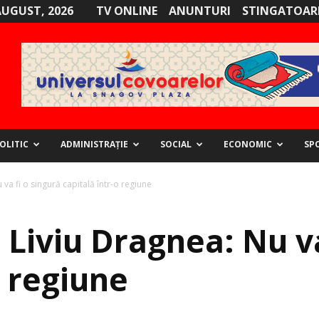
AUGUST, 2026
TV ONLINE
ANUNTURI
STINGATOARE
OLITIC
ADMINISTRAȚIE
SOCIAL
ECONOMIC
SP
va fi o singură capitală într-o regiune
Liviu Dragnea: Nu va
o regiune