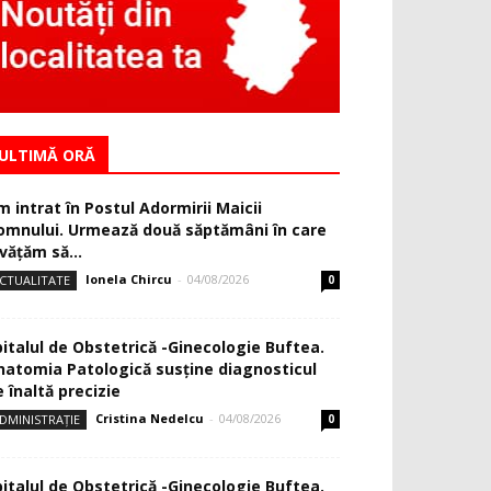
ULTIMĂ ORĂ
m intrat în Postul Adormirii Maicii
omnului. Urmează două săptămâni în care
văţăm să...
Ionela Chircu
-
04/08/2026
CTUALITATE
0
pitalul de Obstetrică -Ginecologie Buftea.
natomia Patologică susţine diagnosticul
 înaltă precizie
Cristina Nedelcu
-
04/08/2026
DMINISTRAȚIE
0
pitalul de Obstetrică -Ginecologie Buftea.