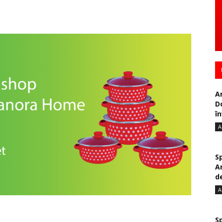
A
D
în
A
S
A
de
A
S