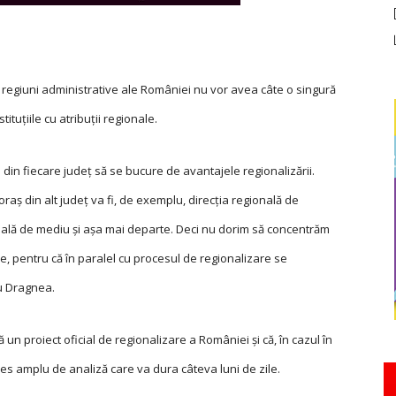
e regiuni administrative ale României nu vor avea câte o singură
tituţiile cu atribuţii regionale.
 din fiecare judeţ să se bucure de avantajele regionalizării.
 oraş din alt judeţ va fi, de exemplu, direcţia regională de
gională de mediu şi aşa mai departe. Deci nu dorim să concentrăm
ve, pentru că în paralel cu procesul de regionalizare se
viu Dragnea.
n proiect oficial de regionalizare a României și că, în cazul în
oces amplu de analiză care va dura câteva luni de zile.