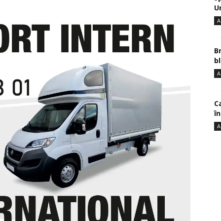
U
A
B
bl
A
Ca
î
A