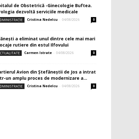
pitalul de Obstetrică -Ginecologie Buftea.
rologia dezvoltă serviciile medicale
Cristina Nedelcu
-
04/08/2026
DMINISTRAȚIE
0
rănești a eliminat unul dintre cele mai mari
ocaje rutiere din estul Ilfovului
Carmen Istrate
-
04/08/2026
CTUALITATE
0
rtierul Avion din Ştefăneştii de Jos a intrat
ntr-un amplu proces de modernizare a...
Cristina Nedelcu
-
04/08/2026
DMINISTRAȚIE
0