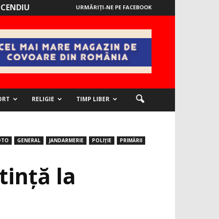
NCENDIU
URMĂRIȚI-NE PE FACEBOOK
ORT
RELIGIE
TIMP LIBER
OTO
GENERAL
JANDARMERIE
POLIȚIE
PRIMĂRII
tință la