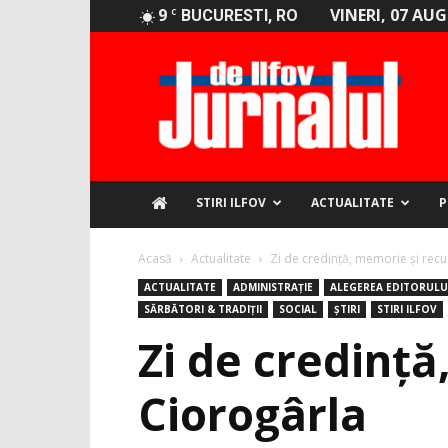
9
VINERI, 07 AU
C
BUCURESTI, RO
Jurnalul
de
Ilfov
STIRI ILFOV
ACTUALITATE
P
Acasă
Actualitate
Zi de credință, memorie și recu
ACTUALITATE
ADMINISTRAȚIE
ALEGEREA EDITORULU
SĂRBĂTORI & TRADIȚII
SOCIAL
ȘTIRI
STIRI ILFOV
Zi de credință
Ciorogârla