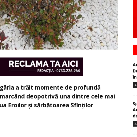
A
D
în
A
ogârla a trăit momente de profundă
, marcând deopotrivă una dintre cele mai
S
a Eroilor și sărbătoarea Sfinților
A
de
A