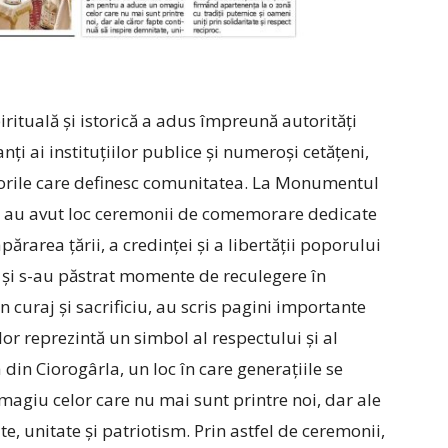
irituală și istorică a adus împreună autorități
nți ai instituțiilor publice și numeroși cetățeni,
alorile care definesc comunitatea.
La Monumentul
rla au avut loc ceremonii de comemorare dedicate
părarea țării, a credinței și a libertății poporului
 și s-au păstrat momente de reculegere în
 curaj și sacrificiu, au scris pagini importante
r reprezintă un simbol al respectului și al
in Ciorogârla, un loc în care generațiile se
agiu celor care nu mai sunt printre noi, dar ale
e, unitate și patriotism. Prin astfel de ceremonii,