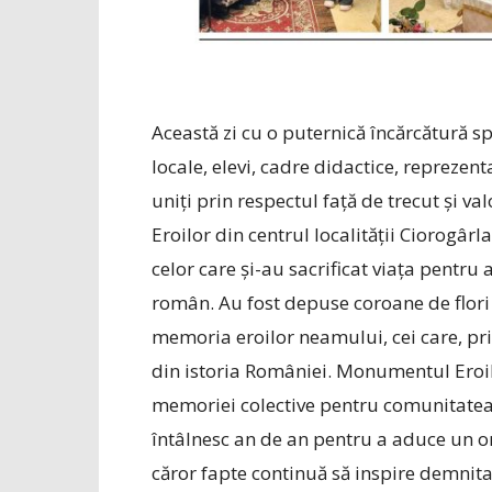
Această zi cu o puternică încărcătură sp
locale, elevi, cadre didactice, reprezenta
uniți prin respectul față de trecut și v
Eroilor din centrul localității Ciorogâ
celor care și-au sacrificat viața pentru a
român. Au fost depuse coroane de flori
memoria eroilor neamului, cei care, prin
din istoria României.
Monumentul Eroilo
memoriei colective pentru comunitatea d
întâlnesc an de an pentru a aduce un om
căror fapte continuă să inspire demnitat