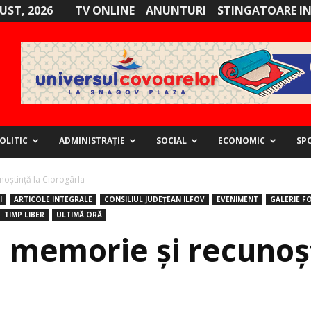
GUST, 2026
TV ONLINE
ANUNTURI
STINGATOARE I
OLITIC
ADMINISTRAȚIE
SOCIAL
ECONOMIC
SP
noștință la Ciorogârla
I
ARTICOLE INTEGRALE
CONSILIUL JUDEȚEAN ILFOV
EVENIMENT
GALERIE F
TIMP LIBER
ULTIMĂ ORĂ
, memorie și recunoș