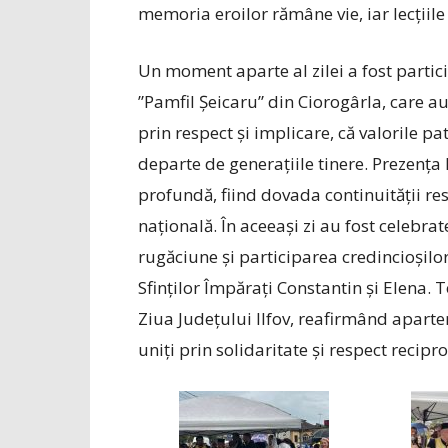
memoria eroilor rămâne vie, iar lecțiile
Un moment aparte al zilei a fost partic
”Pamfil Șeicaru” din Ciorogârla, care a
prin respect și implicare, că valorile pa
departe de generațiile tinere. Prezența 
profundă, fiind dovada continuității res
națională.
În aceeași zi au fost celebrate
rugăciune și participarea credincioșilor
Sfinților Împărați Constantin și Elena.
Ziua Județului Ilfov, reafirmând aparte
uniți prin solidaritate și respect recipro