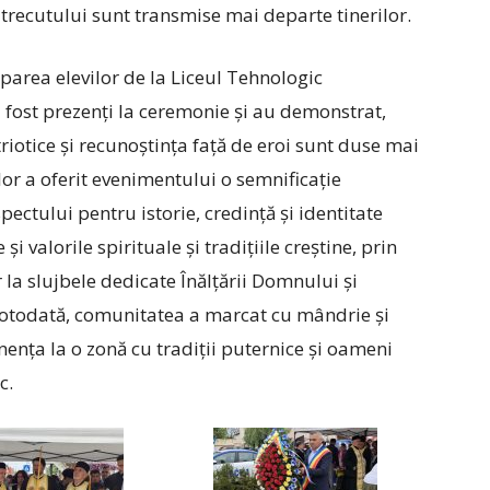
 trecutului sunt transmise mai departe tinerilor.
iparea elevilor de la Liceul Tehnologic
u fost prezenți la ceremonie și au demonstrat,
triotice și recunoștința față de eroi sunt duse mai
lor a oferit evenimentului o semnificație
pectului pentru istorie, credință și identitate
 și valorile spirituale și tradițiile creștine, prin
 la slujbele dedicate Înălțării Domnului și
 Totodată, comunitatea a marcat cu mândrie și
nența la o zonă cu tradiții puternice și oameni
c.