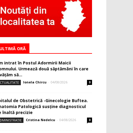
ULTIMĂ ORĂ
m intrat în Postul Adormirii Maicii
omnului. Urmează două săptămâni în care
văţăm să...
Ionela Chircu
-
04/08/2026
CTUALITATE
0
pitalul de Obstetrică -Ginecologie Buftea.
natomia Patologică susţine diagnosticul
 înaltă precizie
Cristina Nedelcu
-
04/08/2026
DMINISTRAȚIE
0