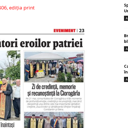
S
806, ediția print
U
A
B
bl
A
Ca
î
A