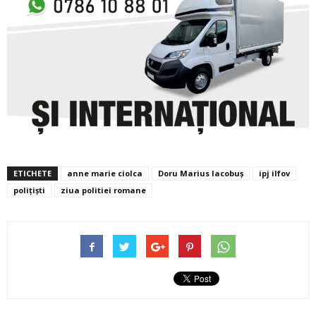
ETICHETE
anne marie ciolca
Doru Marius Iacobuș
ipj ilfov
polițiști
ziua politiei romane