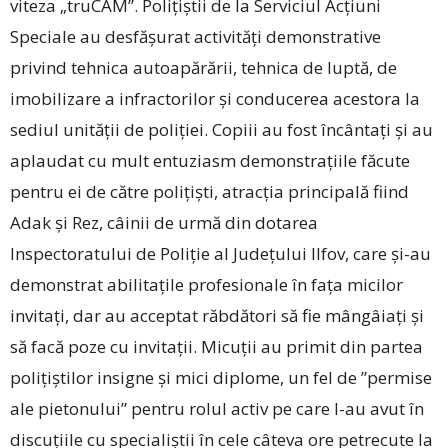
viteza „truCAM”. Polițiștii de la Serviciul Acțiuni
Speciale au desfășurat activități demonstrative
privind tehnica autoapărării, tehnica de luptă, de
imobilizare a infractorilor și conducerea acestora la
sediul unității de poliției. Copiii au fost încântați și au
aplaudat cu mult entuziasm demonstrațiile fă­cute
pentru ei de către polițiști, atracția principală fiind
Adak și Rez, câinii de urmă din dotarea
Inspectoratului de Poliție al Județului Ilfov, care ­și-au
demonstrat abilitațile profesionale în fața micilor
invitați, dar au acceptat răbdători să fie mângâiați și
să facă poze cu invitații. Micuții au primit din partea
polițiștilor insigne și mici diplome, un fel de ”permise
ale ­pietonului” pentru rolul activ pe care l-au avut în
discuțiile cu specialiștii în cele câteva ore petrecute la