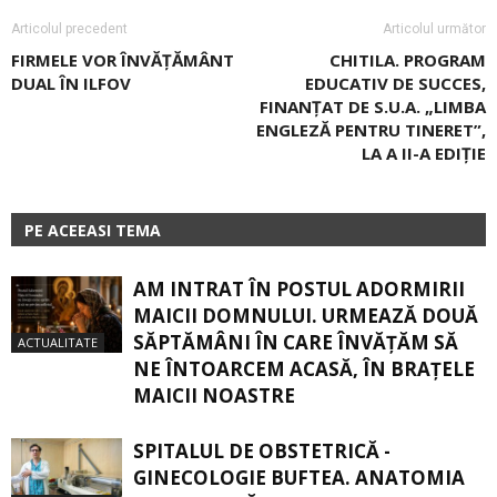
Articolul precedent
Articolul următor
FIRMELE VOR ÎNVĂŢĂMÂNT
CHITILA. PROGRAM
DUAL ÎN ILFOV
EDUCATIV DE SUCCES,
FINANŢAT DE S.U.A. „LIMBA
ENGLEZĂ PENTRU TINERET”,
LA A II-A EDIŢIE
PE ACEEASI TEMA
AM INTRAT ÎN POSTUL ADORMIRII
MAICII DOMNULUI. URMEAZĂ DOUĂ
SĂPTĂMÂNI ÎN CARE ÎNVĂŢĂM SĂ
ACTUALITATE
NE ÎNTOARCEM ACASĂ, ÎN BRAŢELE
MAICII NOASTRE
SPITALUL DE OBSTETRICĂ -
GINECOLOGIE BUFTEA. ANATOMIA