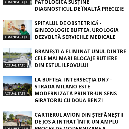
PATOLOGICĂ SUSŢINE
ADMINISTRAȚIE
DIAGNOSTICUL DE ÎNALTĂ PRECIZIE
SPITALUL DE OBSTETRICĂ -
GINECOLOGIE BUFTEA. UROLOGIA
DEZVOLTĂ SERVICIILE MEDICALE
ADMINISTRAȚIE
BRĂNEȘTI A ELIMINAT UNUL DINTRE
CELE MAI MARI BLOCAJE RUTIERE
DIN ESTUL ILFOVULUI
ACTUALITATE
LA BUFTEA, INTERSECŢIA DN7 –
STRADA MILANO ESTE
MODERNIZATĂ PRINTR-UN SENS
ACTUALITATE
GIRATORIU CU DOUĂ BENZI
CARTIERUL AVION DIN ŞTEFĂNEŞTII
DE JOS A INTRAT ÎNTR-UN AMPLU
PROCES DE MODERNIZARE A
ADMINISTRAȚIE