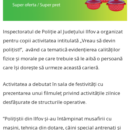
Inspectoratul de Poli­ție al Județului Ilfov a organizat
pentru copii activitatea intitulată „Vreau să devin
polițist!”, având ca tematică evidențierea calităților
fizice și morale pe care trebuie să le aibă o persoană
care își dorește să urmeze această carieră.
Activitatea a debutat în sala de festivități cu
prezentarea unui filmuleț privind activitățile zilnice
desfășurate de structurile operative.
”Polițiștii din Ilfov ­și-au întâmpinat musafirii cu
mașini, tehnica din dotare, câini special antrenați și