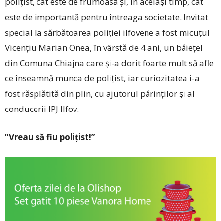
polițist, cât este de frumoasă și, în același timp, cât
este de importantă pentru întreaga societate. Invitat
special la sărbătoarea poliției ilfovene a fost micuțul
Vicențiu Marian Onea, în vârstă de 4 ani, un băiețel
din Comuna Chiajna care și-a dorit foarte mult să afle
ce înseamnă munca de polițist, iar curiozitatea i-a
fost răsplătită din plin, cu ajutorul părinților și al
conducerii IPJ Ilfov.
”Vreau să fiu polițist!”