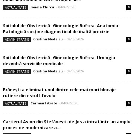
Ionela Chircu
-
04/08/2026
ACTUALITATE
0
Spitalul de Obstetrică -Ginecologie Buftea. Anatomia
Patologică susţine diagnosticul de înaltă precizie
Cristina Nedelcu
-
04/08/2026
ADMINISTRAȚIE
0
Spitalul de Obstetrică -Ginecologie Buftea. Urologia
dezvoltă serviciile medicale
Cristina Nedelcu
-
04/08/2026
ADMINISTRAȚIE
0
Brănești a eliminat unul dintre cele mai mari blocaje
rutiere din estul Ilfovului
Carmen Istrate
-
04/08/2026
ACTUALITATE
0
Cartierul Avion din Ştefăneştii de Jos a intrat într-un amplu
proces de modernizare a...