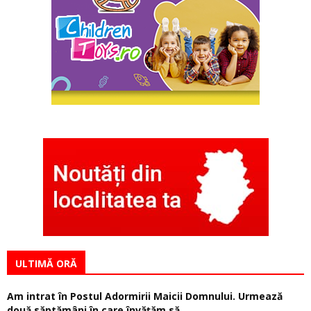
ULTIMĂ ORĂ
Am intrat în Postul Adormirii Maicii Domnului. Urmează
două săptămâni în care învăţăm să...