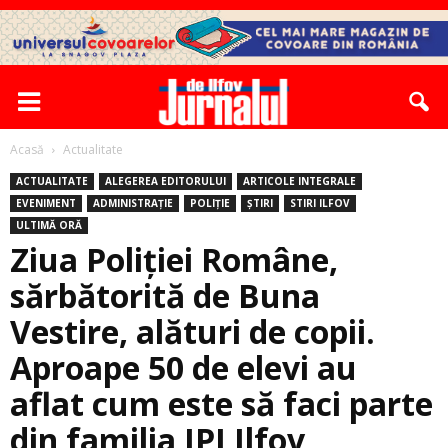
Acasă
Actualitate
ACTUALITATE
ALEGEREA EDITORULUI
ARTICOLE INTEGRALE
EVENIMENT
ADMINISTRAȚIE
POLIȚIE
ȘTIRI
STIRI ILFOV
ULTIMĂ ORĂ
Ziua Poliţiei Române,
sărbătorită de Buna
Vestire, alături de copii.
Aproape 50 de elevi au
aflat cum este să faci parte
din familia IPJ Ilfov