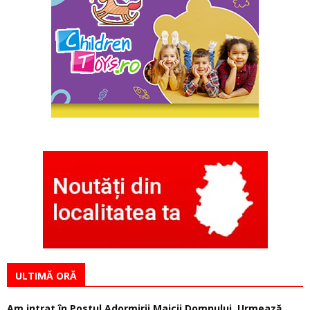
ULTIMĂ ORĂ
Am intrat în Postul Adormirii Maicii Domnului. Urmează