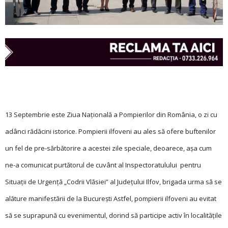
13 Septembrie este Ziua Naţională a Pompierilor din România, o zi cu
adânci rădăcini istorice. Pompierii ilfoveni au ales să ofere buftenilor
un fel de pre-sărbătorire a acestei zile speciale, deoarece, aşa cum
ne-a comunicat purtătorul de cuvânt al Inspectoratulului pentru
Situaţii de Urgenţă „Codrii Vlăsiei” al Judeţului Ilfov, brigada urma să se
alăture manifestării de la Bucureşti Astfel, pompierii ilfoveni au evitat
să se suprapună cu evenimentul, dorind să participe activ în localităţile