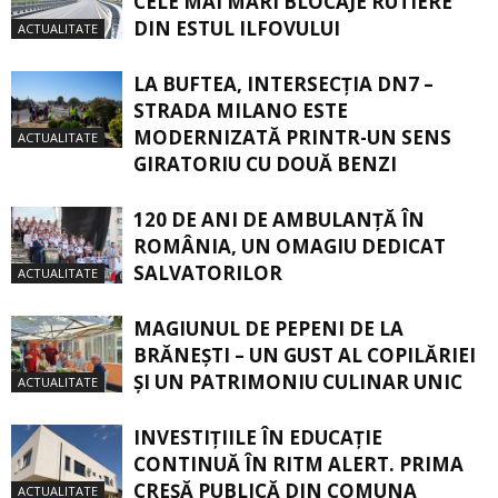
CELE MAI MARI BLOCAJE RUTIERE
DIN ESTUL ILFOVULUI
ACTUALITATE
LA BUFTEA, INTERSECŢIA DN7 –
STRADA MILANO ESTE
MODERNIZATĂ PRINTR-UN SENS
ACTUALITATE
GIRATORIU CU DOUĂ BENZI
120 DE ANI DE AMBULANȚĂ ÎN
ROMÂNIA, UN OMAGIU DEDICAT
SALVATORILOR
ACTUALITATE
MAGIUNUL DE PEPENI DE LA
BRĂNEŞTI – UN GUST AL COPILĂRIEI
ŞI UN PATRIMONIU CULINAR UNIC
ACTUALITATE
INVESTIȚIILE ÎN EDUCAȚIE
CONTINUĂ ÎN RITM ALERT. PRIMA
CREŞĂ PUBLICĂ DIN COMUNA
ACTUALITATE