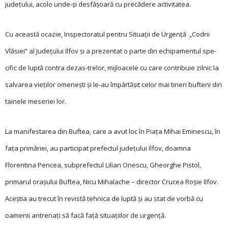
judeţului, acolo unde-şi desfăşoară cu precădere activitatea.
Cu aceas­tă ocazie, Inspectoratul pentru Situaţii de Urgenţă „Codrii
Vlăsiei” al Judeţului Ilfov şi a prezentat o parte din echipamentul spe­
cific de luptă contra dezas-trelor, mijloacele cu care contribuie zilnic la
salvarea vieţilor omeneşti şi le-au împărtăşit celor mai tineri bufteni din
tainele meseriei lor.
La manifestarea din Buftea, care a avut loc în Piaţa Mihai Eminescu, în
faţa primăriei, au participat prefectul judeţului Ilfov, doamna
Florentina Pencea, subprefectul Lilian Onescu, Gheorghe Pistol,
primarul oraşului Buftea, Nicu Mihalache – director Crucea Roşie Ilfov.
Aceştia au trecut în revistă tehnica de luptă şi au stat de vorbă cu
oamenii antrenaţi să facă faţă situaţiilor de urgenţă.