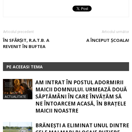
Articolul precedent
Articolul următor
ÎN SFÂRȘIT, R.A.T.B. A
A ÎNCEPUT ȘCOALA!
REVENIT ÎN BUFTEA
PE ACEEASI TEMA
AM INTRAT ÎN POSTUL ADORMIRII
MAICII DOMNULUI. URMEAZĂ DOUĂ
SĂPTĂMÂNI ÎN CARE ÎNVĂŢĂM SĂ
ACTUALITATE
NE ÎNTOARCEM ACASĂ, ÎN BRAŢELE
MAICII NOASTRE
BRĂNEȘTI A ELIMINAT UNUL DINTRE