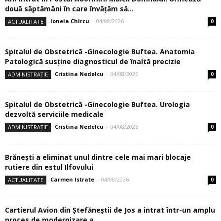
două săptămâni în care învăţăm să...
Ionela Chircu
-
04/08/2026
ACTUALITATE
0
Spitalul de Obstetrică -Ginecologie Buftea. Anatomia
Patologică susţine diagnosticul de înaltă precizie
Cristina Nedelcu
-
04/08/2026
ADMINISTRAȚIE
0
Spitalul de Obstetrică -Ginecologie Buftea. Urologia
dezvoltă serviciile medicale
Cristina Nedelcu
-
04/08/2026
ADMINISTRAȚIE
0
Brănești a eliminat unul dintre cele mai mari blocaje
rutiere din estul Ilfovului
Carmen Istrate
-
04/08/2026
ACTUALITATE
0
Cartierul Avion din Ştefăneştii de Jos a intrat într-un amplu
proces de modernizare a...