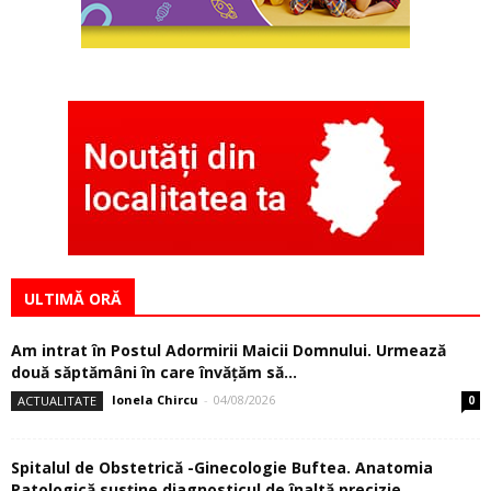
ULTIMĂ ORĂ
Am intrat în Postul Adormirii Maicii Domnului. Urmează
două săptămâni în care învăţăm să...
Ionela Chircu
-
04/08/2026
ACTUALITATE
0
Spitalul de Obstetrică -Ginecologie Buftea. Anatomia
Patologică susţine diagnosticul de înaltă precizie