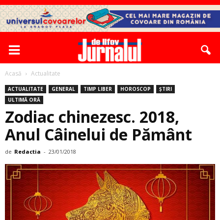
Acasă
Actualitate
ACTUALITATE
GENERAL
TIMP LIBER
HOROSCOP
ȘTIRI
ULTIMĂ ORĂ
Zodiac chinezesc. 2018,
Anul Câinelui de Pământ
de
Redactia
-
23/01/2018