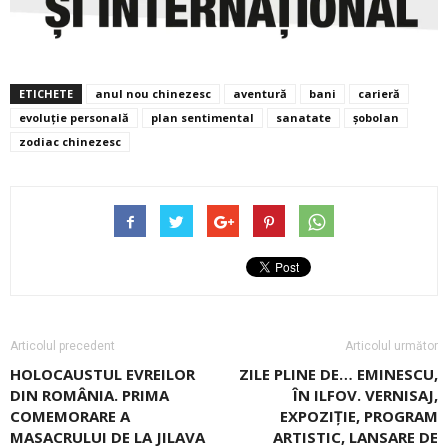
ETICHETE
anul nou chinezesc
aventură
bani
carieră
evoluție personală
plan sentimental
sanatate
șobolan
zodiac chinezesc
Articolul precedent
Articolul următor
HOLOCAUSTUL EVREILOR
ZILE PLINE DE… EMINESCU,
DIN ROMÂNIA. PRIMA
ÎN ILFOV. VERNISAJ,
COMEMORARE A
EXPOZIȚIE, PROGRAM
MASACRULUI DE LA JILAVA
ARTISTIC, LANSARE DE