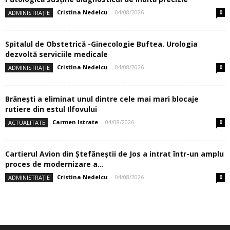
Cristina Nedelcu
-
04/08/2026
ADMINISTRAȚIE
0
Spitalul de Obstetrică -Ginecologie Buftea. Urologia
dezvoltă serviciile medicale
Cristina Nedelcu
-
04/08/2026
ADMINISTRAȚIE
0
Brănești a eliminat unul dintre cele mai mari blocaje
rutiere din estul Ilfovului
Carmen Istrate
-
04/08/2026
ACTUALITATE
0
Cartierul Avion din Ştefăneştii de Jos a intrat într-un amplu
proces de modernizare a...
Cristina Nedelcu
-
04/08/2026
ADMINISTRAȚIE
0