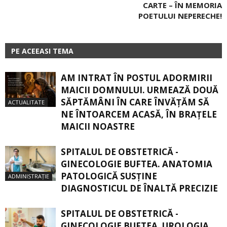
CARTE – ÎN MEMORIA
POETULUI NEPERECHE!
PE ACEEASI TEMA
AM INTRAT ÎN POSTUL ADORMIRII
MAICII DOMNULUI. URMEAZĂ DOUĂ
SĂPTĂMÂNI ÎN CARE ÎNVĂŢĂM SĂ
ACTUALITATE
NE ÎNTOARCEM ACASĂ, ÎN BRAŢELE
MAICII NOASTRE
SPITALUL DE OBSTETRICĂ -
GINECOLOGIE BUFTEA. ANATOMIA
PATOLOGICĂ SUSŢINE
ADMINISTRAȚIE
DIAGNOSTICUL DE ÎNALTĂ PRECIZIE
SPITALUL DE OBSTETRICĂ -
GINECOLOGIE BUFTEA. UROLOGIA