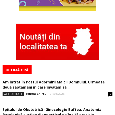
ULTIMĂ ORĂ
Am intrat în Postul Adormirii Maicii Domnului. Urmează
două săptămâni în care învăţăm să...
Ionela Chircu
-
04/08/2026
ACTUALITATE
0
Spitalul de Obstetrică -Ginecologie Buftea. Anatomia
Patologică susţine diagnosticul de înaltă precizie