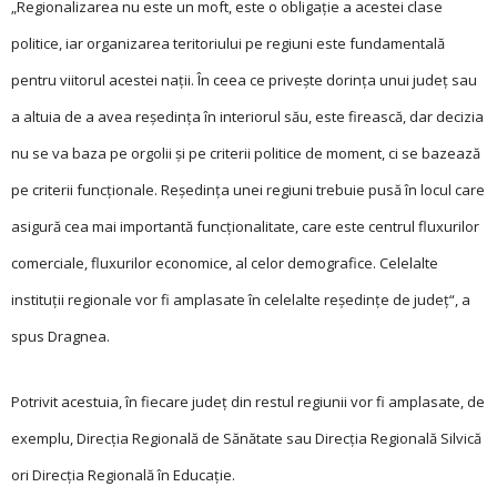
„Regionalizarea nu este un moft, este o obligaţie a acestei clase
politice, iar organizarea teritoriului pe regiuni este fundamentală
pentru viitorul acestei naţii. În ceea ce priveşte dorinţa unui judeţ sau
a altuia de a avea reşedinţa în interiorul său, este firească, dar decizia
nu se va baza pe orgolii şi pe criterii politice de moment, ci se bazează
pe criterii funcţio­nale. Reşedinţa unei regiuni trebuie pusă în locul care
asigură cea mai importantă funcţionalitate, care este centrul fluxurilor
comerciale, fluxurilor economice, al celor demografice. Celelalte
instituţii regionale vor fi amplasate în celelalte reşedinţe de judeţ“, a
spus Dragnea.
Potrivit acestuia, în fie­care judeţ din restul regiunii vor fi amplasate, de
exemplu, Direcţia Regională de Sănătate sau Direcţia Regională Silvică
ori Direcţia Regională în Educaţie.