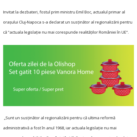
Invitat la dezbateri, fostul prim ministru Emil Boc, actualul primar al
oraşului Cluj-Napoca s-a declarat un susţinător al regionalizării pentru
că “actuala legislaţie nu mai corespunde realităţilor Ro­­mâniei în UE“.
„Sunt un susţinător al regionalizării pentru că ultima reformă
administrativă a fost în anul 1968, iar actuala legislaţie nu mai