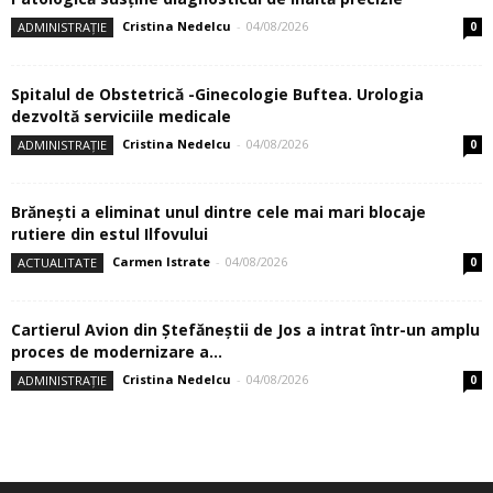
Cristina Nedelcu
-
04/08/2026
ADMINISTRAȚIE
0
Spitalul de Obstetrică -Ginecologie Buftea. Urologia
dezvoltă serviciile medicale
Cristina Nedelcu
-
04/08/2026
ADMINISTRAȚIE
0
Brănești a eliminat unul dintre cele mai mari blocaje
rutiere din estul Ilfovului
Carmen Istrate
-
04/08/2026
ACTUALITATE
0
Cartierul Avion din Ştefăneştii de Jos a intrat într-un amplu
proces de modernizare a...
Cristina Nedelcu
-
04/08/2026
ADMINISTRAȚIE
0