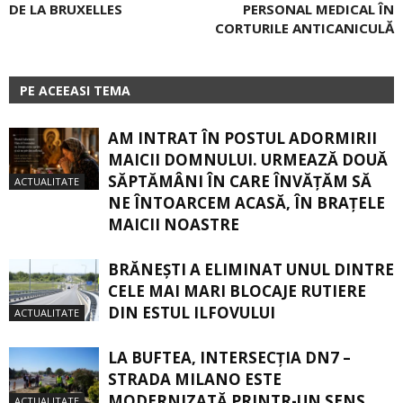
DE LA BRUXELLES
PERSONAL MEDICAL ÎN
CORTURILE ­ANTICANICULĂ
PE ACEEASI TEMA
AM INTRAT ÎN POSTUL ADORMIRII
MAICII DOMNULUI. URMEAZĂ DOUĂ
SĂPTĂMÂNI ÎN CARE ÎNVĂŢĂM SĂ
ACTUALITATE
NE ÎNTOARCEM ACASĂ, ÎN BRAŢELE
MAICII NOASTRE
BRĂNEȘTI A ELIMINAT UNUL DINTRE
CELE MAI MARI BLOCAJE RUTIERE
DIN ESTUL ILFOVULUI
ACTUALITATE
LA BUFTEA, INTERSECŢIA DN7 –
STRADA MILANO ESTE
MODERNIZATĂ PRINTR-UN SENS
ACTUALITATE