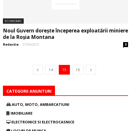
ECONOMIC
Noul Guvern dorește începerea ­exploatării miniere
de la Roșia Montana
Redactia
-
07/06/2012
0
14
15
16
CATEGORII ANUNTURI
AUTO, MOTO, AMBARCATIUNI
IMOBILIARE
ELECTRONICE SI ELECTROCASNICE
LOCURI DE MUNCA