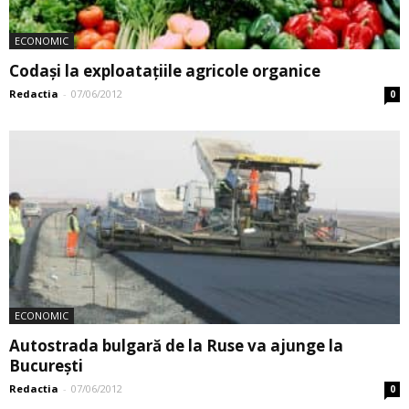
ECONOMIC
Codași la exploatațiile agricole organice
Redactia
-
07/06/2012
0
ECONOMIC
Autostrada ­bulgară de la Ruse va ajunge la
București
Redactia
-
07/06/2012
0