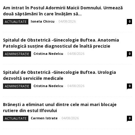
Am intrat în Postul Adormirii Maicii Domnului. Urmează
două săptămâni în care învăţăm să...
Ionela Chircu
-
04/08/2026
ACTUALITATE
0
Spitalul de Obstetrică -Ginecologie Buftea. Anatomia
Patologică susţine diagnosticul de înaltă precizie
Cristina Nedelcu
-
04/08/2026
ADMINISTRAȚIE
0
Spitalul de Obstetrică -Ginecologie Buftea. Urologia
dezvoltă serviciile medicale
Cristina Nedelcu
-
04/08/2026
ADMINISTRAȚIE
0
Brănești a eliminat unul dintre cele mai mari blocaje
rutiere din estul Ilfovului
Carmen Istrate
-
04/08/2026
ACTUALITATE
0