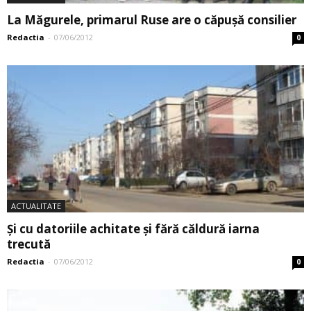
La Măgurele, primarul Ruse are o căpușă consilier
Redactia
-
07/06/2012
0
ACTUALITATE
Și cu datoriile achitate și fără căldură iarna
trecută
Redactia
-
07/06/2012
0