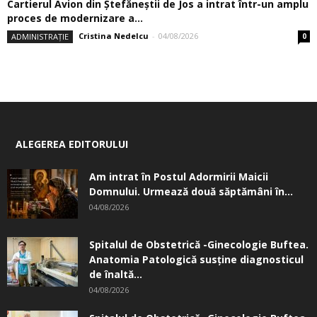
Cartierul Avion din Ştefăneştii de Jos a intrat într-un amplu
proces de modernizare a...
Cristina Nedelcu
-
04/08/2026
ADMINISTRAȚIE
0
ALEGEREA EDITORULUI
Am intrat în Postul Adormirii Maicii
Domnului. Urmează două săptămâni în...
04/08/2026
Spitalul de Obstetrică -Ginecologie Buftea.
Anatomia Patologică susţine diagnosticul
de înaltă...
04/08/2026