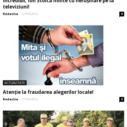
Incredibil, Ion Stoica minte cu nerușinare pe la
televiziuni!
Redactia
-
07/06/2012
0
ACTUALITATE
Atenţie la fraudarea alegerilor locale!
Redactia
-
07/06/2012
0