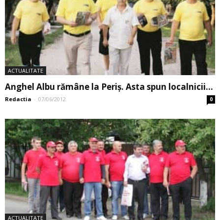
ACTUALITATE
Anghel Albu rămâne la Periș. Asta spun ­localnicii…
Redactia
-
07/06/2012
0
ACTUALITATE