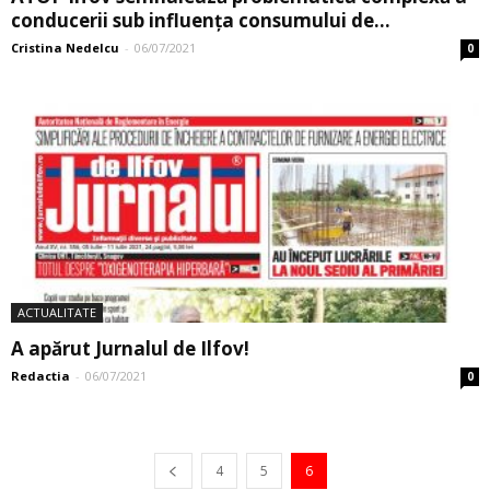
conducerii sub influenţa consumului de...
Cristina Nedelcu
-
06/07/2021
0
ACTUALITATE
A apărut Jurnalul de Ilfov!
Redactia
-
06/07/2021
0
4
5
6