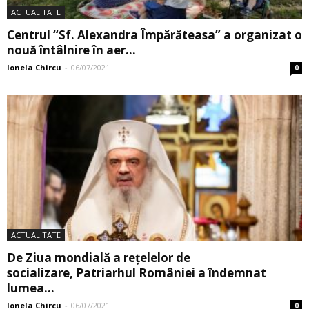
ACTUALITATE
Centrul “Sf. Alexandra Împărăteasa” a organizat o
nouă întâlnire în aer...
Ionela Chircu
-
06/07/2021
0
ACTUALITATE
De Ziua mondială a reţelelor de
socializare, Patriarhul României a îndemnat
lumea...
Ionela Chircu
-
06/07/2021
0