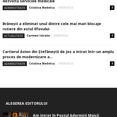
dezvoltă serviciile medicale
Cristina Nedelcu
-
04/08/2026
ADMINISTRAȚIE
0
Brănești a eliminat unul dintre cele mai mari blocaje
rutiere din estul Ilfovului
Carmen Istrate
-
04/08/2026
ACTUALITATE
0
Cartierul Avion din Ştefăneştii de Jos a intrat într-un amplu
proces de modernizare a...
Cristina Nedelcu
-
04/08/2026
ADMINISTRAȚIE
0
ALEGEREA EDITORULUI
Am intrat în Postul Adormirii Maicii