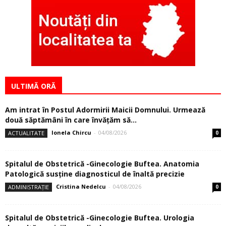
ULTIMĂ ORĂ
Am intrat în Postul Adormirii Maicii Domnului. Urmează
două săptămâni în care învăţăm să...
Ionela Chircu
-
04/08/2026
ACTUALITATE
0
Spitalul de Obstetrică -Ginecologie Buftea. Anatomia
Patologică susţine diagnosticul de înaltă precizie
Cristina Nedelcu
-
04/08/2026
ADMINISTRAȚIE
0
Spitalul de Obstetrică -Ginecologie Buftea. Urologia