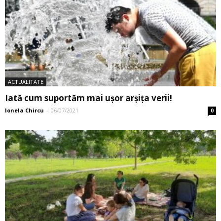
ACTUALITATE
Iată cum suportăm mai uşor arşiţa verii!
Ionela Chircu
-
06/07/2021
0