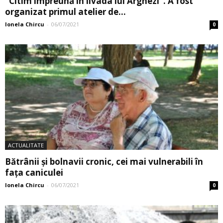
“Citim împreună în livada lui Arghezi”. A fost
organizat primul atelier de...
Ionela Chircu
-
06/07/2021
0
ACTUALITATE
Bătrânii și bolnavii cronic, cei mai vulnerabili în
fața caniculei
Ionela Chircu
-
06/07/2021
0