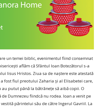
are un temei biblic, evenimentul fiind consemnat
bisericești aflăm că Sfântul Ioan Botezătorul s-a
ui Iisus Hristos. Ziua sa de naștere este atestată
 fost fiul preotului Zaharia și al Elisabetei care,
u au putut până la bătrânețe să aibă copii. O
ă de Dumnezeu fiindcă nu rodea. Ioan a venit pe
 vestită părintelui său de către îngerul Gavriil. La