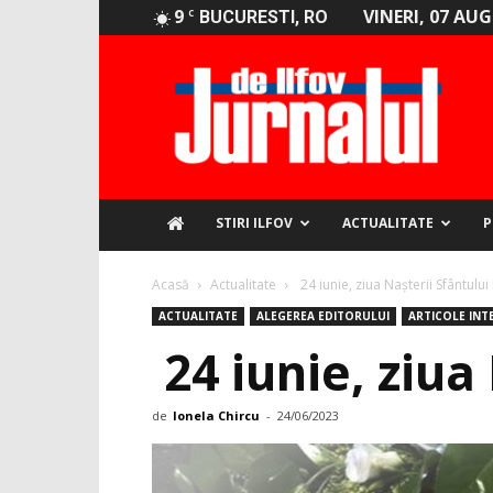
9
VINERI, 07 AU
C
BUCURESTI, RO
Jurnalul
de
Ilfov
STIRI ILFOV
ACTUALITATE
P
Acasă
Actualitate
24 iunie, ziua Nașterii Sfântulu
ACTUALITATE
ALEGEREA EDITORULUI
ARTICOLE INT
24 iunie, ziua
de
Ionela Chircu
-
24/06/2023