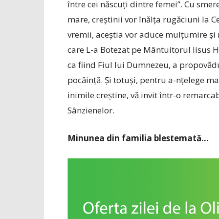
între cei născuți dintre femei”. Cu smere
mare, creștinii vor înălța rugăciuni la 
vremii, aceștia vor aduce mulțumire și
care L-a Botezat pe Mântuitorul Iisus H
ca fiind Fiul lui Dumnezeu, a propovăd
pocăință. Și totuși, pentru a-nțelege ma
inimile creștine, vă invit într-o remarc
Sânzienelor.
Minunea din familia blestemată…