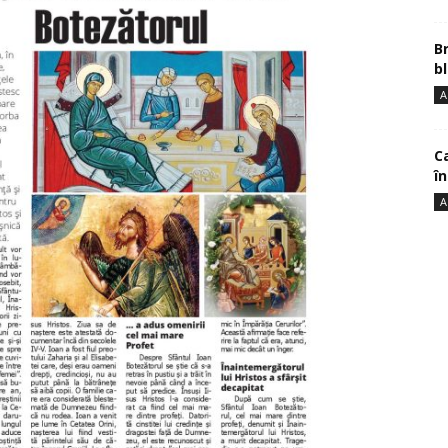
B
bl
A
Ca
î
A