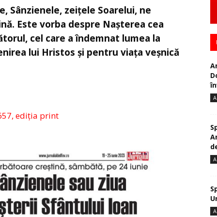
ie, Sânzienele, zeițele Soarelui, ne
ină. Este vorba despre Nașterea cea
torul, cel care a îndemnat lumea la
nirea lui Hristos și pentru viața veșnică
A
D
în
A
657, ediția print
S
A
de
A
S
U
A