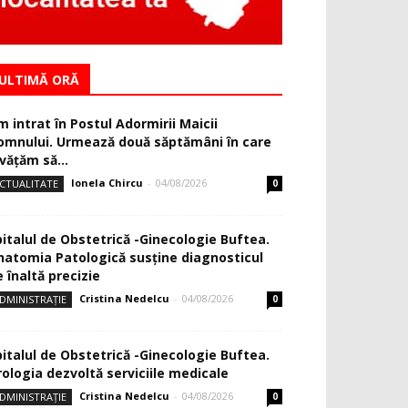
ULTIMĂ ORĂ
m intrat în Postul Adormirii Maicii
omnului. Urmează două săptămâni în care
văţăm să...
Ionela Chircu
-
04/08/2026
CTUALITATE
0
pitalul de Obstetrică -Ginecologie Buftea.
natomia Patologică susţine diagnosticul
 înaltă precizie
Cristina Nedelcu
-
04/08/2026
DMINISTRAȚIE
0
pitalul de Obstetrică -Ginecologie Buftea.
rologia dezvoltă serviciile medicale
Cristina Nedelcu
-
04/08/2026
DMINISTRAȚIE
0