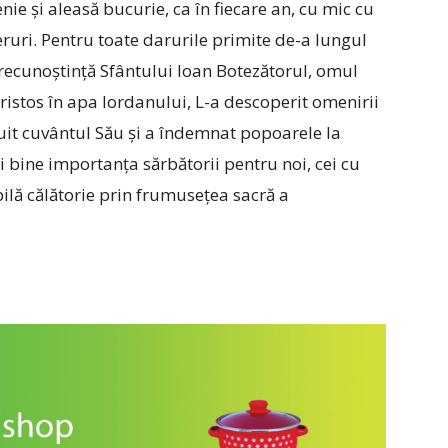
nie și aleasă bucurie, ca în fiecare an, cu mic cu
Ceruri. Pentru toate darurile primite de-a lungul
 recunoștință Sfântului Ioan Botezătorul, omul
ristos în apa Iordanului, L-a descoperit omenirii
uit cuvântul Său și a îndemnat popoarele la
i bine importanța sărbătorii pentru noi, cei cu
abilă călătorie prin frumusețea sacră a