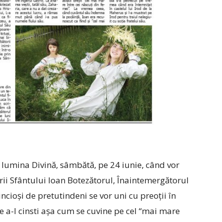
în lumina Divină, sâmbătă, pe 24 iunie, când vor
erii Sfântului Ioan Botezătorul, Înaintemergătorul
dincioși de pretutindeni se vor uni cu preoții în
e a-l cinsti așa cum se cuvine pe cel “mai mare