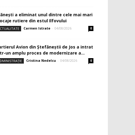
rănești a eliminat unul dintre cele mai mari
ocaje rutiere din estul Ilfovului
Carmen Istrate
-
04/08/2026
CTUALITATE
0
rtierul Avion din Ştefăneştii de Jos a intrat
ntr-un amplu proces de modernizare a...
Cristina Nedelcu
-
04/08/2026
DMINISTRAȚIE
0