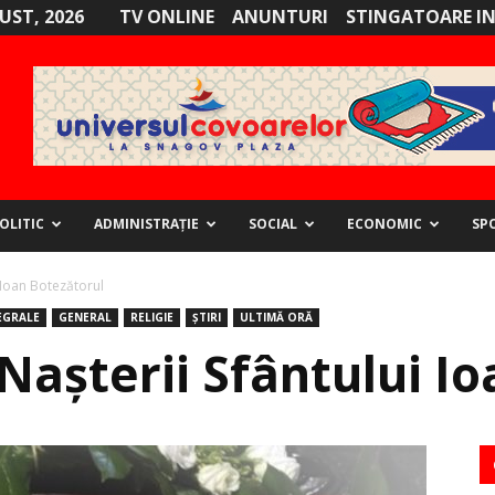
GUST, 2026
TV ONLINE
ANUNTURI
STINGATOARE I
OLITIC
ADMINISTRAȚIE
SOCIAL
ECONOMIC
SP
i Ioan Botezătorul
EGRALE
GENERAL
RELIGIE
ȘTIRI
ULTIMĂ ORĂ
 Nașterii Sfântului I