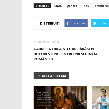
ETICHETE
CNAS
general
nou
premierul
DISTRIBUIȚI
Facebook
Twitt
Articolul precedent
GABRIELA FIREA NU I-AR PĂRĂSI PE
BUCUREȘTENI PENTRU PREȘEDINȚIA
ROMÂNIEI!
PE ACEEASI TEMA