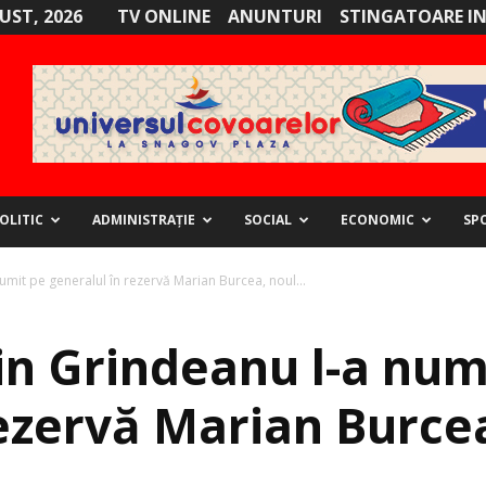
GUST, 2026
TV ONLINE
ANUNTURI
STINGATOARE I
OLITIC
ADMINISTRAȚIE
SOCIAL
ECONOMIC
SP
umit pe generalul în rezervă Marian Burcea, noul...
in Grindeanu l-a num
ezervă Marian Burcea