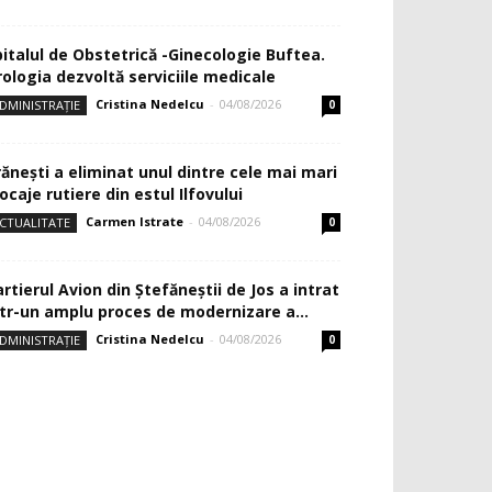
pitalul de Obstetrică -Ginecologie Buftea.
rologia dezvoltă serviciile medicale
Cristina Nedelcu
-
04/08/2026
DMINISTRAȚIE
0
rănești a eliminat unul dintre cele mai mari
ocaje rutiere din estul Ilfovului
Carmen Istrate
-
04/08/2026
CTUALITATE
0
rtierul Avion din Ştefăneştii de Jos a intrat
ntr-un amplu proces de modernizare a...
Cristina Nedelcu
-
04/08/2026
DMINISTRAȚIE
0