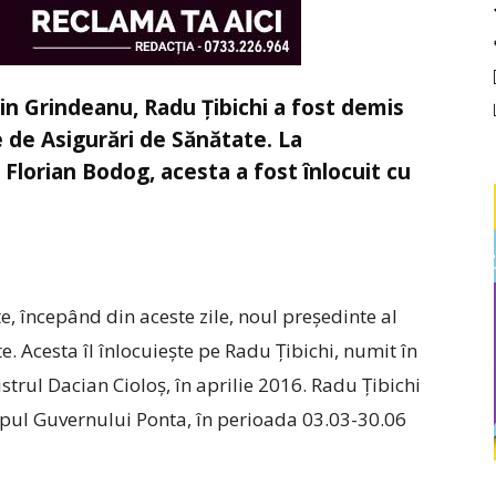
rin Grindeanu, Radu Ţibichi a fost demis
 de Asigurări de Sănătate. La
 Florian Bodog, acesta a fost înlocuit cu
e, începând din aceste zile, noul preşedinte al
. Acesta îl înlocuieşte pe Radu Ţibichi, numit în
strul Dacian Cioloş, în aprilie 2016. Radu Ţibichi
mpul Guvernului Ponta, în perioada 03.03-30.06