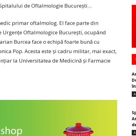
 Spitalului de Oftalmologie Bucureşti…
medic primar oftalmolog. El face parte din
 de Urgenţe Oftalmologice Bucureşti, ocupând
Marian Burcea face o echipă foarte bună cu
nica Pop. Acesta este şi cadru militar, mai exact,
enţiar la Universitatea de Medicină şi Farmacie
A
D
în
A
S
A
de
A