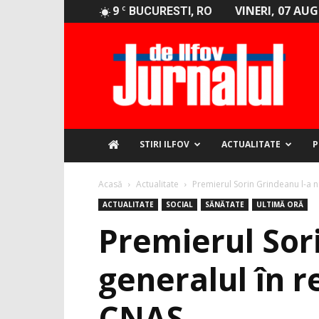
9
VINERI, 07 AU
C
BUCURESTI, RO
Jurnalul
de
Ilfov
STIRI ILFOV
ACTUALITATE
P
Acasă
Actualitate
Premierul Sorin Grindeanu l-a n
ACTUALITATE
SOCIAL
SĂNĂTATE
ULTIMĂ ORĂ
Premierul Sor
generalul în r
CNAS