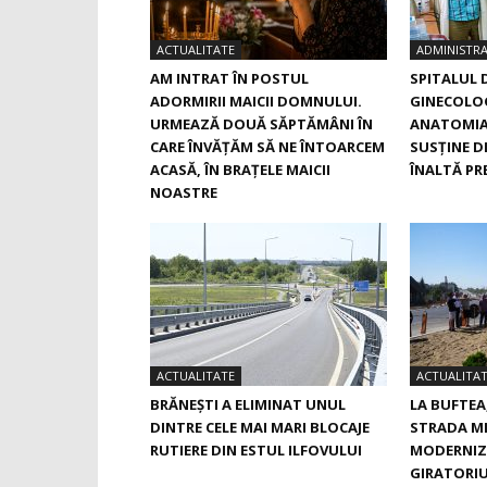
ACTUALITATE
ADMINISTRA
AM INTRAT ÎN POSTUL
SPITALUL 
ADORMIRII MAICII DOMNULUI.
GINECOLOG
URMEAZĂ DOUĂ SĂPTĂMÂNI ÎN
ANATOMIA
CARE ÎNVĂŢĂM SĂ NE ÎNTOARCEM
SUSŢINE D
ACASĂ, ÎN BRAŢELE MAICII
ÎNALTĂ PRE
NOASTRE
ACTUALITATE
ACTUALITA
BRĂNEȘTI A ELIMINAT UNUL
LA BUFTEA
DINTRE CELE MAI MARI BLOCAJE
STRADA M
RUTIERE DIN ESTUL ILFOVULUI
MODERNIZ
GIRATORIU