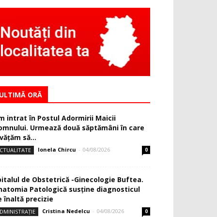
ULTIMĂ ORĂ
m intrat în Postul Adormirii Maicii
omnului. Urmează două săptămâni în care
văţăm să...
Ionela Chircu
-
04/08/2026
CTUALITATE
0
pitalul de Obstetrică -Ginecologie Buftea.
natomia Patologică susţine diagnosticul
 înaltă precizie
Cristina Nedelcu
-
04/08/2026
DMINISTRAȚIE
0