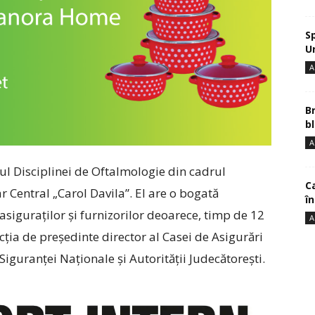
S
U
A
B
bl
A
ul Disciplinei de Oftalmologie din cadrul
Ca
r Central „Carol Davila”. El are o bogată
î
siguraţilor şi furnizorilor deoarece, timp de 12
A
cţia de preşedinte director al Casei de Asigurări
Siguranţei Naţionale şi Autorităţii Judecătoreşti.