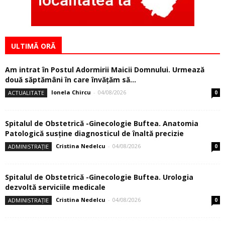
ULTIMĂ ORĂ
Am intrat în Postul Adormirii Maicii Domnului. Urmează
două săptămâni în care învăţăm să...
Ionela Chircu
-
04/08/2026
ACTUALITATE
0
Spitalul de Obstetrică -Ginecologie Buftea. Anatomia
Patologică susţine diagnosticul de înaltă precizie
Cristina Nedelcu
-
04/08/2026
ADMINISTRAȚIE
0
Spitalul de Obstetrică -Ginecologie Buftea. Urologia
dezvoltă serviciile medicale
Cristina Nedelcu
-
04/08/2026
ADMINISTRAȚIE
0