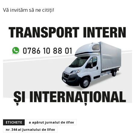
Vă invităm să ne citiți!
ETICHETE
a apărut jurnalul de ilfov
nr. 344 al Jurnalului de Ilfov