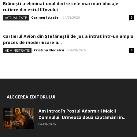
Brănești a eliminat unul dintre cele mai mari blocaje
rutiere din estul Ilfovului
Carmen Istrate
-
04/08/2026
ACTUALITATE
0
Cartierul Avion din Ştefăneştii de Jos a intrat într-un amplu
proces de modernizare a...
Cristina Nedelcu
-
04/08/2026
ADMINISTRAȚIE
0
ALEGEREA EDITORULUI
Am intrat în Postul Adormirii Maicii
Domnului. Urmează două săptămâni în...
04/08/2026