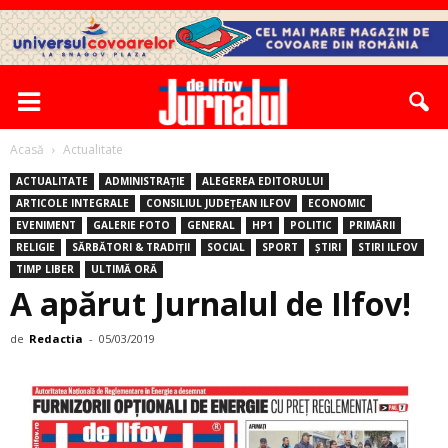
Acasă
Actualitate
ACTUALITATE
ADMINISTRAȚIE
ALEGEREA EDITORULUI
ARTICOLE INTEGRALE
CONSILIUL JUDEȚEAN ILFOV
ECONOMIC
EVENIMENT
GALERIE FOTO
GENERAL
HP1
POLITIC
PRIMĂRII
RELIGIE
SĂRBĂTORI & TRADIȚII
SOCIAL
SPORT
ȘTIRI
STIRI ILFOV
TIMP LIBER
ULTIMĂ ORĂ
A apărut Jurnalul de Ilfov!
de
Redactia
-
05/03/2019