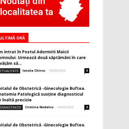
ULTIMĂ ORĂ
m intrat în Postul Adormirii Maicii
omnului. Urmează două săptămâni în care
văţăm să...
Ionela Chircu
-
04/08/2026
CTUALITATE
0
pitalul de Obstetrică -Ginecologie Buftea.
natomia Patologică susţine diagnosticul
 înaltă precizie
Cristina Nedelcu
-
04/08/2026
DMINISTRAȚIE
0
pitalul de Obstetrică -Ginecologie Buftea.