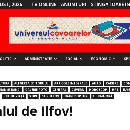
GUST, 2026
TV ONLINE
ANUNTURI
STINGATOARE I
OLITIC
ADMINISTRAȚIE
SOCIAL
ECONOMIC
SP
LTURĂ
ALEGEREA EDITORULUI
ARTICOLE INTEGRALE
AUTO
CARIERE
COM
INANȚE-BĂNCI
GALERIE FOTO
GENERAL
GUVERN
HOROSCOP
HP1
INVE
STIL DE VIAȚĂ
ȘTIRI
STIRI ILFOV
TRANSPORTURI
ULTIMĂ ORĂ
lul de Ilfov!