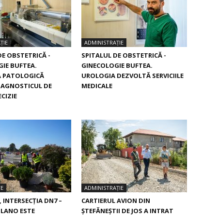
ȚIE
ADMINISTRAȚIE
DE OBSTETRICĂ -
SPITALUL DE OBSTETRICĂ -
IE BUFTEA.
GINECOLOGIE BUFTEA.
 PATOLOGICĂ
UROLOGIA DEZVOLTĂ SERVICIILE
IAGNOSTICUL DE
MEDICALE
CIZIE
TE
ADMINISTRAȚIE
, INTERSECŢIA DN7 –
CARTIERUL AVION DIN
ILANO ESTE
ŞTEFĂNEŞTII DE JOS A INTRAT