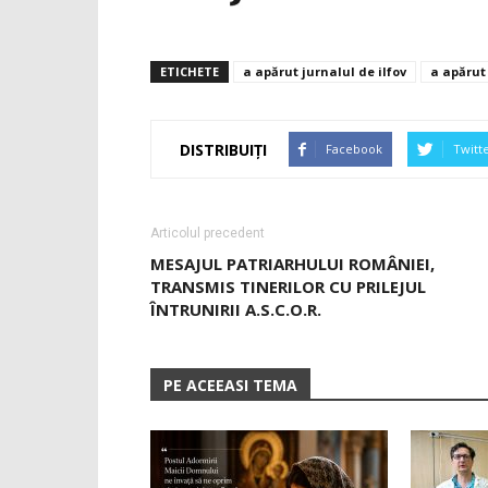
ETICHETE
a apărut jurnalul de ilfov
a apărut 
DISTRIBUIȚI
Facebook
Twitt
Articolul precedent
MESAJUL PATRIARHULUI ROMÂNIEI,
TRANSMIS TINERILOR CU PRILEJUL
ÎNTRUNIRII A.S.C.O.R.
PE ACEEASI TEMA