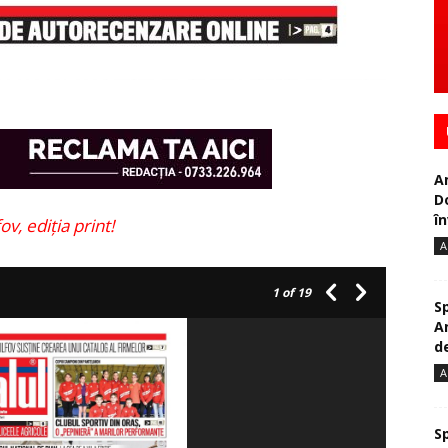
A
D
în
ov, ediția print!
A
1
of 19
S
A
de
A
S