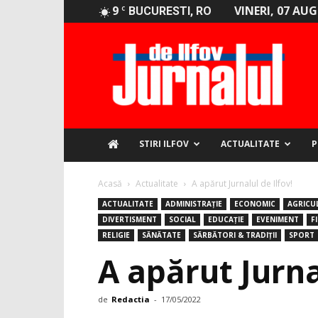
9
VINERI, 07 AU
C
BUCURESTI, RO
Jurnalul
de
Ilfov
STIRI ILFOV
ACTUALITATE
P
Acasă
Actualitate
A apărut Jurnalul de Ilfov!
ACTUALITATE
ADMINISTRAȚIE
ECONOMIC
AGRICU
DIVERTISMENT
SOCIAL
EDUCAȚIE
EVENIMENT
F
RELIGIE
SĂNĂTATE
SĂRBĂTORI & TRADIȚII
SPORT
A apărut Jurna
de
Redactia
-
17/05/2022