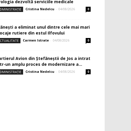
rologia dezvoltă serviciile medicale
Cristina Nedelcu
-
04/08/2026
DMINISTRAȚIE
0
rănești a eliminat unul dintre cele mai mari
ocaje rutiere din estul Ilfovului
Carmen Istrate
-
04/08/2026
CTUALITATE
0
rtierul Avion din Ştefăneştii de Jos a intrat
ntr-un amplu proces de modernizare a...
Cristina Nedelcu
-
04/08/2026
DMINISTRAȚIE
0
Pag. 2, Politic, Jurnalul de Ilfov nr. 600, Cătălin Drulă: USR îşi doreşte
olitic, Jurnalul de Ilfov nr. 600, Cătălin Drulă: USR îşi doreşte crearea „unui pol l