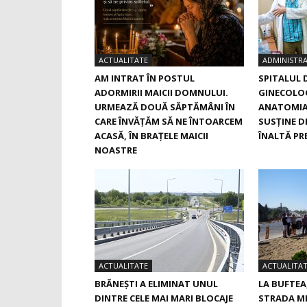
ACTUALITATE
ADMINISTRA
AM INTRAT ÎN POSTUL
SPITALUL 
ADORMIRII MAICII DOMNULUI.
GINECOLOG
URMEAZĂ DOUĂ SĂPTĂMÂNI ÎN
ANATOMIA
CARE ÎNVĂŢĂM SĂ NE ÎNTOARCEM
SUSŢINE D
ACASĂ, ÎN BRAŢELE MAICII
ÎNALTĂ PRE
NOASTRE
ACTUALITATE
ACTUALITA
BRĂNEȘTI A ELIMINAT UNUL
LA BUFTEA
DINTRE CELE MAI MARI BLOCAJE
STRADA M