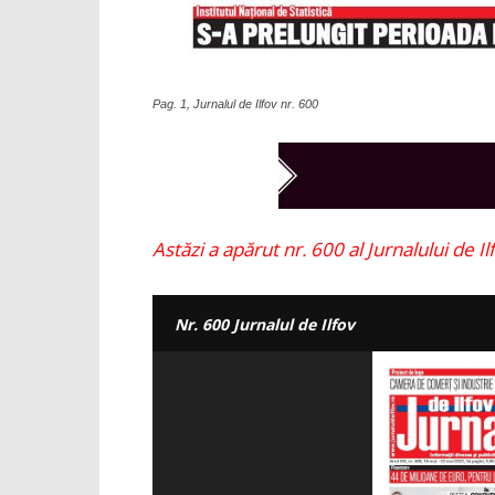
Pag. 1, Jurnalul de Ilfov nr. 600
Astăzi a apărut nr. 600 al Jurnalului de Ilf
Nr. 600 Jurnalul de Ilfov