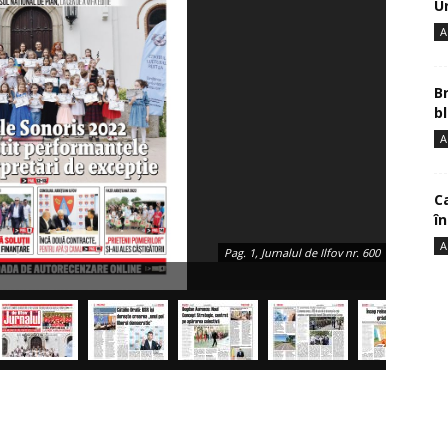
U
A
B
bl
A
Ca
î
A
Pag. 1, Jurnalul de Ilfov nr. 600
Pag. 2, P