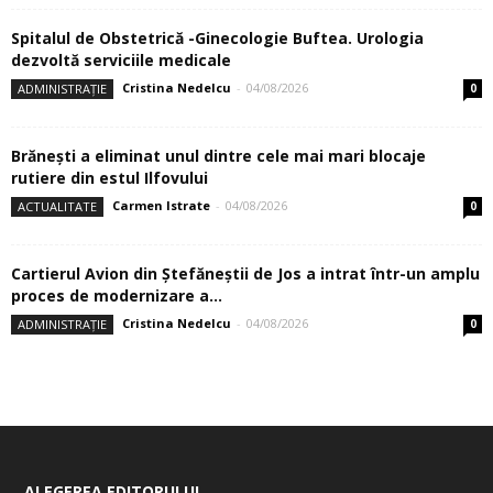
Spitalul de Obstetrică -Ginecologie Buftea. Urologia
dezvoltă serviciile medicale
Cristina Nedelcu
-
04/08/2026
ADMINISTRAȚIE
0
Brănești a eliminat unul dintre cele mai mari blocaje
rutiere din estul Ilfovului
Carmen Istrate
-
04/08/2026
ACTUALITATE
0
Cartierul Avion din Ştefăneştii de Jos a intrat într-un amplu
proces de modernizare a...
Cristina Nedelcu
-
04/08/2026
ADMINISTRAȚIE
0
ALEGEREA EDITORULUI