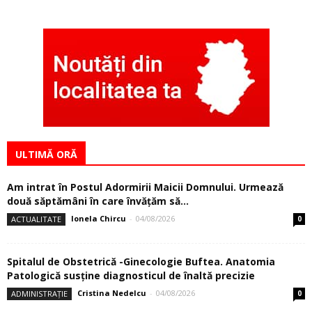
ULTIMĂ ORĂ
Am intrat în Postul Adormirii Maicii Domnului. Urmează
două săptămâni în care învăţăm să...
Ionela Chircu
-
04/08/2026
ACTUALITATE
0
Spitalul de Obstetrică -Ginecologie Buftea. Anatomia
Patologică susţine diagnosticul de înaltă precizie
Cristina Nedelcu
-
04/08/2026
ADMINISTRAȚIE
0