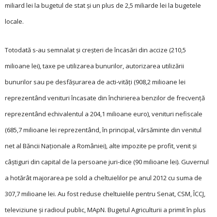
miliard lei la bugetul de stat şi un plus de 2,5 miliarde lei la bugetele
locale.
Totodată s-au semnalat și creşteri de încasări din accize (210,5
milioane lei), taxe pe utilizarea bunurilor, autorizarea utilizării
bunurilor sau pe desfăşurarea de acti-vităţi (908,2 milioane lei
reprezentând venituri încasate din închirierea benzilor de frecvenţă
reprezentând echivalentul a 204,1 milioane euro), venituri nefiscale
(685,7 milioane lei reprezentând, în principal, vărsăminte din venitul
net al Băncii Naţionale a României), alte impozite pe profit, venit şi
câştiguri din capital de la persoane juri-dice (90 milioane lei). Guvernul
a hotărât majorarea pe sold a cheltuielilor pe anul 2012 cu suma de
307,7 milioane lei. Au fost reduse cheltuielile pentru Senat, CSM, ÎCCJ,
televiziune și radioul public, MApN. Bugetul Agriculturii a primit în plus