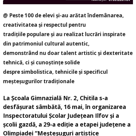
@ Peste 100 de elevi și-au arătat îndemânarea,
creativitatea și respectul pentru
tradițiile populare și au realizat lucrări inspirate
din patrimoniul cultural autentic,
demonstrând nu doar talent artistic și dexteritate
tehnică, ci și cunoștințe solide
despre simbolistica, tehnicile și specificul
meșteșugurilor tradiționale
La Școala Gimnazială Nr. 2, Chitila s-a
desfășurat sâmbătă, 16 mai, în organizarea
Inspectoratului Școlar Județean Ilfov și a
școlii gazdă, a 29-a ediție a etapei județene a
Olimpiadei ”Meşteşuguri artistice