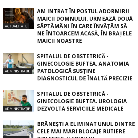
AM INTRAT ÎN POSTUL ADORMIRII
MAICII DOMNULUI. URMEAZĂ DOUĂ
SĂPTĂMÂNI ÎN CARE ÎNVĂŢĂM SĂ
ACTUALITATE
NE ÎNTOARCEM ACASĂ, ÎN BRAŢELE
MAICII NOASTRE
SPITALUL DE OBSTETRICĂ -
GINECOLOGIE BUFTEA. ANATOMIA
PATOLOGICĂ SUSŢINE
ADMINISTRAȚIE
DIAGNOSTICUL DE ÎNALTĂ PRECIZIE
SPITALUL DE OBSTETRICĂ -
GINECOLOGIE BUFTEA. UROLOGIA
DEZVOLTĂ SERVICIILE MEDICALE
ADMINISTRAȚIE
BRĂNEȘTI A ELIMINAT UNUL DINTRE
CELE MAI MARI BLOCAJE RUTIERE