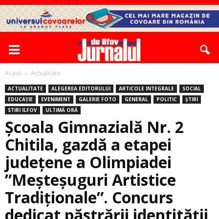
Acasă
Actualitate
ACTUALITATE
ALEGEREA EDITORULUI
ARTICOLE INTEGRALE
SOCIAL
EDUCAȚIE
EVENIMENT
GALERIE FOTO
GENERAL
POLITIC
ȘTIRI
STIRI ILFOV
ULTIMĂ ORĂ
Școala Gimnazială Nr. 2
Chitila, gazdă a etapei
județene a Olimpiadei
”Meșteșuguri Artistice
Tradiționale”. Concurs
dedicat păstrării identităţii