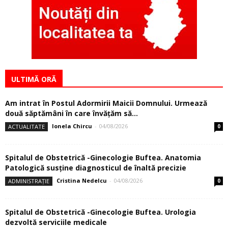
ULTIMĂ ORĂ
Am intrat în Postul Adormirii Maicii Domnului. Urmează
două săptămâni în care învăţăm să...
Ionela Chircu
-
04/08/2026
ACTUALITATE
0
Spitalul de Obstetrică -Ginecologie Buftea. Anatomia
Patologică susţine diagnosticul de înaltă precizie
Cristina Nedelcu
-
04/08/2026
ADMINISTRAȚIE
0
Spitalul de Obstetrică -Ginecologie Buftea. Urologia
dezvoltă serviciile medicale