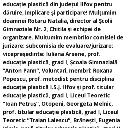
educație plastică din județul Ilfov pentru
dăruire, implicare și participare! Mulțumim
doamnei Rotaru Natalia, director al Școlii
Gimnaziale Nr. 2, Chitila și echipei de
organizare. Mulțumim membrilor comisiei de
jurizare: subcomisia de evaluare/jurizare:
vicepreşedinte: Iuliana Arsene, prof.
educație plastică, grad I, Școala Gimnazială
”Anton Pann”, Voluntari, membri: Roxana
Popescu, prof. metodist pentru disciplina
educație plastică I.S.J. Ilfov și prof. titular
educație plastică, grad I, Liceul Teoretic
”Ioan Petruș”, Otopeni, Georgeta Melnic,
prof. titular educație plastică, grad I, Liceul
Teoretic ”Traian Lalescu”, Brănești, Eugenia