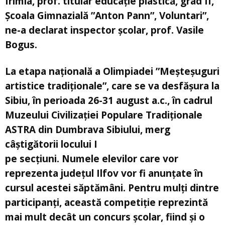
Irimia, prof. titular educație plastică, grad II,
Școala Gimnazială ”Anton Pann”, Voluntari”,
ne-a declarat inspector școlar, prof. Vasile
Bogus.
La etapa națională a Olimpiadei ”Meşteşuguri
artistice tradiţionale”, care se va desfășura la
Sibiu, în perioada 26-31 august a.c., în cadrul
Muzeului Civilizaţiei Populare Tradiţionale
ASTRA din Dumbrava Sibiului, merg
câștigătorii locului I
pe secțiuni. Numele elevilor care vor
reprezenta județul Ilfov vor fi anunțate în
cursul acestei săptămâni. Pentru mulți dintre
participanți, această competiție reprezintă
mai mult decât un concurs școlar, fiind și o