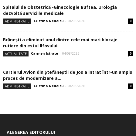
Spitalul de Obstetrică -Ginecologie Buftea. Urologia
dezvoltă serviciile medicale
Cristina Nedelcu
-
04/08/2026
ADMINISTRAȚIE
0
Brănești a eliminat unul dintre cele mai mari blocaje
rutiere din estul Ilfovului
Carmen Istrate
-
04/08/2026
ACTUALITATE
0
Cartierul Avion din Ştefăneştii de Jos a intrat într-un amplu
proces de modernizare a...
Cristina Nedelcu
-
04/08/2026
ADMINISTRAȚIE
0
ALEGEREA EDITORULUI