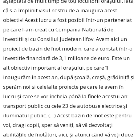
așteptată de mult timp de toți locuitorii orașului. Iată,
că s-a împlinit visul nostru de a inaugura acest
obiectiv! Acest lucru a fost posibil într-un parteneriat
pe care l-am creat cu Compania Națională de
Investiții și cu Consiliul Județean Ilfov. Avem aici un
proiect de bazin de înot modern, care a constat într-o
investiție financiară de 3,1 milioane de euro. Este un
alt obiectiv important al orașului, pe care îl
inaugurăm în acest an, după școală, creșă, grădiniță și
sperăm noi și celelalte proiecte pe care le avem în
lucru și care se vor încheia până la finele acestui an:
transport public cu cele 23 de autobuze electrice și
iluminatul public. (…) Acest bazin de înot este pentru
voi, dragi copii, sper să veniți, să vă dezvoltați
abilitățile de înotători, aici, și atunci când vă veți duce