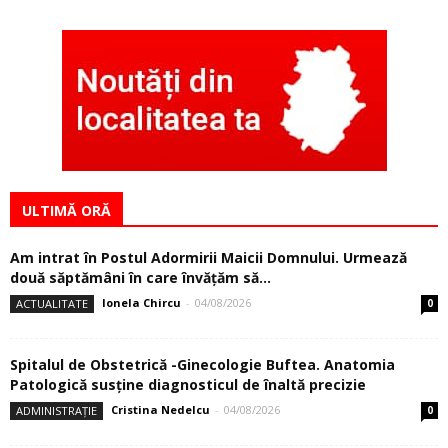
ULTIMĂ ORĂ
Am intrat în Postul Adormirii Maicii Domnului. Urmează
două săptămâni în care învăţăm să...
Ionela Chircu
-
04/08/2026
ACTUALITATE
0
Spitalul de Obstetrică -Ginecologie Buftea. Anatomia
Patologică susţine diagnosticul de înaltă precizie
Cristina Nedelcu
-
04/08/2026
ADMINISTRAȚIE
0