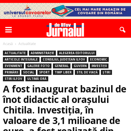
Acasă
Actualitate
ACTUALITATE
ADMINISTRAȚIE
ALEGEREA EDITORULUI
ARTICOLE INTEGRALE
CONSILIUL JUDEȚEAN ILFOV
ECONOMIC
EVENIMENT
GALERIE FOTO
GENERAL
GUVERN
INVESTIȚII
PRIMĂRII
SOCIAL
SPORT
TIMP LIBER
STIL DE VIAȚĂ
ȘTIRI
STIRI ILFOV
ULTIMĂ ORĂ
A fost inaugurat bazinul de
înot didactic al oraşului
Chitila. Investiția, în
valoare de 3,1 milioane de
euro, a fost realizată din