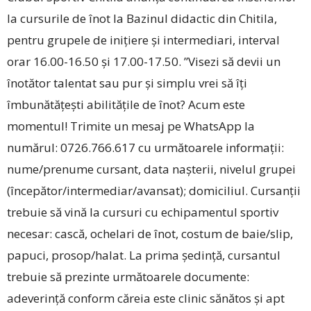
la cursurile de înot la Bazinul didactic din Chitila,
pentru grupele de inițiere și intermediari, interval
orar 16.00-16.50 și 17.00-17.50. ”Visezi să devii un
înotător talentat sau pur și simplu vrei să îți
îmbunătățești abilitățile de înot? Acum este
momentul! Trimite un mesaj pe WhatsApp la
numărul: 0726.766.617 cu următoarele informații:
nume/prenume cursant, data nașterii, nivelul grupei
(începător/intermediar/avansat); domiciliul. Cursanții
trebuie să vină la cursuri cu echipamentul sportiv
necesar: cască, ochelari de înot, costum de baie/slip,
papuci, prosop/halat. La prima ședință, cursantul
trebuie să prezinte următoarele documente:
adeverință conform căreia este clinic sănătos și apt