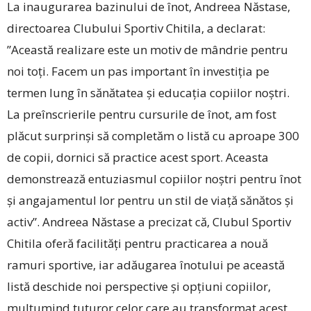
La inaugurarea bazinului de înot, Andreea Năstase,
directoarea Clubului Sportiv Chitila, a declarat:
”Această realizare este un motiv de mândrie pentru
noi toți. Facem un pas important în investiția pe
termen lung în sănătatea și educația copiilor noștri.
La preînscrierile pentru cursurile de înot, am fost
plăcut surprinși să completăm o listă cu aproape 300
de copii, dornici să practice acest sport. Aceasta
demonstrează entuziasmul copiilor noștri pentru înot
și angajamentul lor pentru un stil de viață sănătos și
activ”. Andreea Năstase a precizat că, Clubul Sportiv
Chitila oferă facilități pentru practicarea a nouă
ramuri sportive, iar adăugarea înotului pe această
listă deschide noi perspective și opțiuni copiilor,
mulțumind tuturor celor care au transformat acest