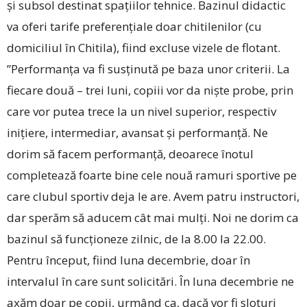
și subsol destinat spațiilor tehnice. Bazinul didactic
va oferi tarife preferențiale doar chitilenilor (cu
domiciliul în Chitila), fiind excluse vizele de flotant.
”Performanța va fi susținută pe baza unor criterii. La
fiecare două – trei luni, copiii vor da niște probe, prin
care vor putea trece la un nivel superior, respectiv
inițiere, intermediar, avansat și performanță. Ne
dorim să facem performanță, deoarece înotul
completează foarte bine cele nouă ramuri sportive pe
care clubul sportiv deja le are. Avem patru instructori,
dar sperăm să aducem cât mai mulți. Noi ne dorim ca
bazinul să funcționeze zilnic, de la 8.00 la 22.00.
Pentru început, fiind luna decembrie, doar în
intervalul în care sunt solicitări. În luna decembrie ne
axăm doar pe copii, urmând ca, dacă vor fi sloturi