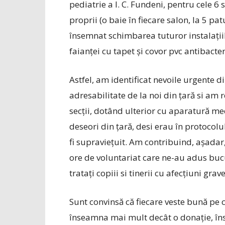
pediatrie a I. C. Fundeni, pentru cele 6 
proprii (o baie în fiecare salon, la 5 pat
însemnat schimbarea tuturor instalațiilor
faianței cu tapet și covor pvc antibacter
Astfel, am identificat nevoile urgente d
adresabilitate de la noi din țară si am 
secții, dotând ulterior cu aparatură m
deseori din țară, desi erau în protocolu
fi supraviețuit. Am contribuind, așadar
ore de voluntariat care ne-au adus buc
tratați copiii si tinerii cu afecțiuni grave
Sunt convinsă că fiecare veste bună pe 
înseamna mai mult decât o donaţie, în