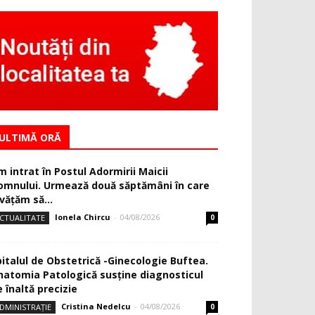
ULTIMĂ ORĂ
m intrat în Postul Adormirii Maicii
omnului. Urmează două săptămâni în care
văţăm să...
Ionela Chircu
-
04/08/2026
CTUALITATE
0
pitalul de Obstetrică -Ginecologie Buftea.
natomia Patologică susţine diagnosticul
 înaltă precizie
Cristina Nedelcu
-
04/08/2026
DMINISTRAȚIE
0