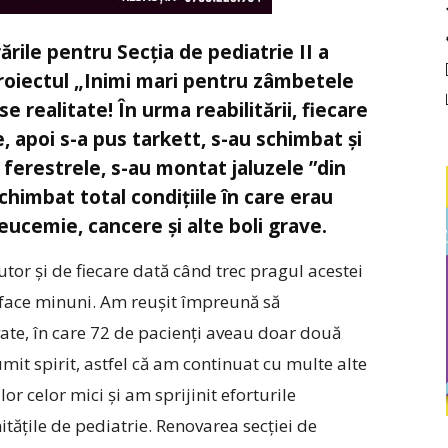
rările pentru Secţia de pediatrie II a
 proiectul „Inimi mari pentru zâmbetele
e realitate! În urma reabilitării, fiecare
, apoi s-a pus tarkett, s-au schimbat şi
şi ferestrele, s-au montat jaluzele ”din
chimbat total condiţiile în care erau
 leucemie, cancere şi alte boli grave.
tor şi de fiecare dată când trec pragul acestei
t face minuni. Am reuşit împreună să
ate, în care 72 de pacienţi aveau doar două
mit spirit, astfel că am continuat cu multe alte
lor celor mici şi am sprijinit eforturile
ităţile de pediatrie. Renovarea secției de