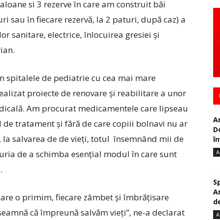
saloane si 3 rezerve în care am construit băi
uri sau în fiecare rezervă, la 2 paturi, după caz) a
 sanitare, electrice, înlocuirea gresiei și
ian.
in spitalele de pediatrie cu cea mai mare
realizat proiecte de renovare și reabilitare a unor
edicală. Am procurat medicamentele care lipseau
A
l de tratament și fără de care copiii bolnavi nu ar
D
, la salvarea de de vieți, totul însemnând mii de
în
A
uria de a schimba esențial modul în care sunt
.
S
A
care o primim, fiecare zâmbet şi îmbrăţisare
de
seamnă că împreună salvăm vieți”, ne-a declarat
A