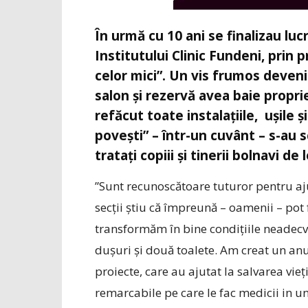
În urmă cu 10 ani se finalizau luc
Institutului Clinic Fundeni, prin
celor mici”. Un vis frumos devenis
salon şi rezervă avea baie proprie
refăcut toate instalaţiile, uşile 
poveşti” – într-un cuvânt – s-au s
trataţi copiii şi tinerii bolnavi de
”Sunt recunoscătoare tuturor pentru aju
secţii ştiu că împreună – oamenii – po
transformăm în bine condiţiile neadecv
duşuri şi două toalete. Am creat un anu
proiecte, care au ajutat la salvarea vieţi
remarcabile pe care le fac medicii in un