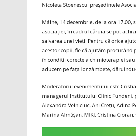
Nicoleta Stoenescu, președintele Asociaț
Mâine, 14 decembrie, de la ora 17.00, 
asociației, în cadrul căruia se pot achi
salvarea unei vieţi! Pentru că orice ajut
acestor copii, fie că ajutăm procurând
în condiții corecte a chimioterapiei sau
aducem pe fața lor zâmbete, dăruindu-l
Moderatorul evenimentului este Cristian
managerul Institutului Clinic Fundeni, p
Alexandra Velniciuc, Ani Crețu, Adina P
Marina Almășan, MIKI, Cristina Cioran, 