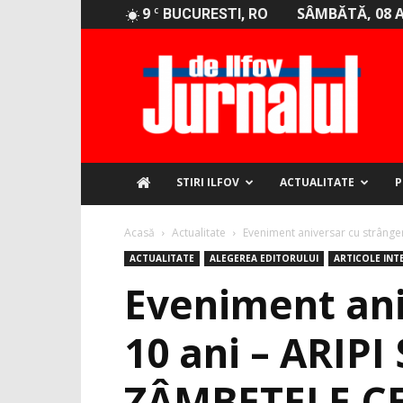
9
SÂMBĂTĂ, 08 
C
BUCURESTI, RO
Jurnalul
de
Ilfov
STIRI ILFOV
ACTUALITATE
P
Acasă
Actualitate
Eveniment aniversar cu strângere
ACTUALITATE
ALEGEREA EDITORULUI
ARTICOLE INT
Eveniment ani
10 ani – ARIP
ZÂMBETELE CE