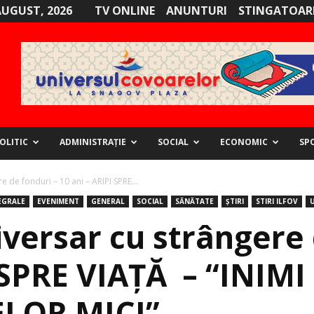
AUGUST, 2026
TV ONLINE
ANUNTURI
STINGATOARE
OLITIC
ADMINISTRAȚIE
SOCIAL
ECONOMIC
SP
 de fonduri – 10 ani – ARIPI SPRE...
EGRALE
EVENIMENT
GENERAL
SOCIAL
SĂNĂTATE
ȘTIRI
STIRI ILFOV
versar cu strângere 
I SPRE VIAȚĂ – “INI
LOR MICI”