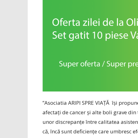
”Asociatia ARIPI SPRE VIAȚĂ își propune
afectați de cancer și alte boli grave di
unor discrepanțe între calitatea asistenț
că, încă sunt deficiențe care umbresc e