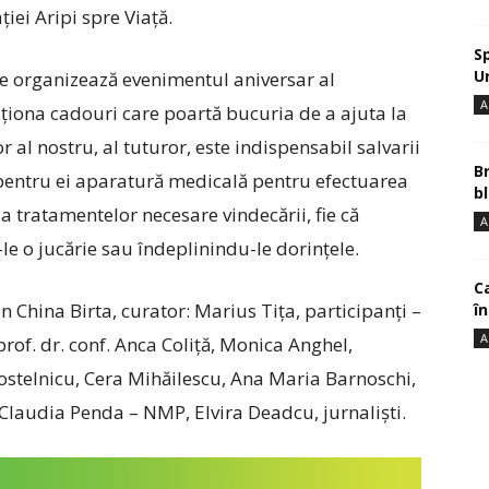
iei Aripi spre Viață.
S
U
se organizează evenimentul aniversar al
A
ziţiona cadouri care poartă bucuria de a ajuta la
or al nostru, al tuturor, este indispensabil salvarii
B
 pentru ei aparatură medicală pentru efectuarea
bl
 a tratamentelor necesare vindecării, fie că
A
e o jucărie sau îndeplinindu-le dorințele.
Ca
 China Birta, curator: Marius Tița, participanți –
î
A
rof. dr. conf. Anca Coliță, Monica Anghel,
ostelnicu, Cera Mihăilescu, Ana Maria Barnoschi,
Claudia Penda – NMP, Elvira Deadcu, jurnaliști.