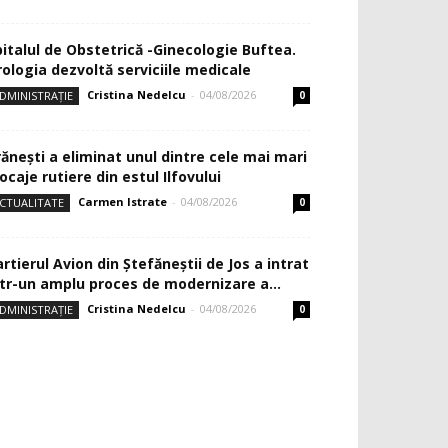
pitalul de Obstetrică -Ginecologie Buftea.
rologia dezvoltă serviciile medicale
Cristina Nedelcu
-
04/08/2026
DMINISTRAȚIE
0
rănești a eliminat unul dintre cele mai mari
ocaje rutiere din estul Ilfovului
Carmen Istrate
-
04/08/2026
CTUALITATE
0
rtierul Avion din Ştefăneştii de Jos a intrat
ntr-un amplu proces de modernizare a...
Cristina Nedelcu
-
04/08/2026
DMINISTRAȚIE
0