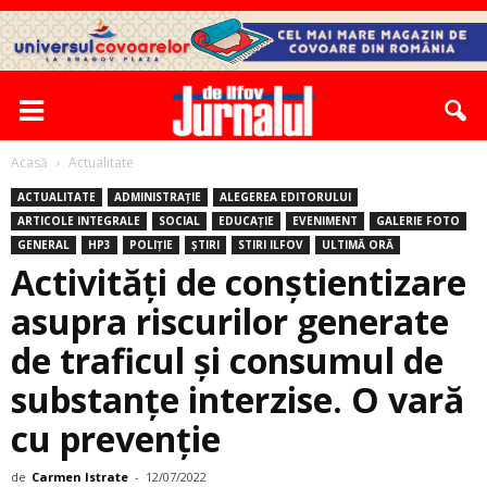
Acasă
Actualitate
ACTUALITATE
ADMINISTRAȚIE
ALEGEREA EDITORULUI
ARTICOLE INTEGRALE
SOCIAL
EDUCAȚIE
EVENIMENT
GALERIE FOTO
GENERAL
HP3
POLIȚIE
ȘTIRI
STIRI ILFOV
ULTIMĂ ORĂ
Activități de conștientizare
asupra riscurilor generate
de traficul și consumul de
substanțe interzise. O vară
cu prevenție
de
Carmen Istrate
-
12/07/2022