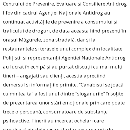
Centrului de Prevenire, Evaluare și Consiliere Antidrog
Ilfov din cadrul Agenției Naționale Antidrog au
continuat activitățile de prevenire a consumului și
traficului de droguri, de data aceasta fiind prezenți în
orașul Măgurele, zona stradală, dar și la
restaurantele și terasele unui complex din localitate.
Polițiștii și reprezentanții Agenției Naționale Antidrog
au lucrat în echipă și au purtat discuții cu mai mulți
tineri – angajați sau clienți, aceștia apreciind
demersul și informațiile primite. ”Canabisul se joacă
cu mintea ta” a fost unul dintre ”sloganurile” însoțite
de prezentarea unor stări emoționale prin care poate
trece o persoană, consumatoare de substanțe
psihoactive. Tinerii au încercat ochelari care
simulează efectele resimțite de consumatorii de