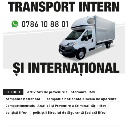
ETICHETE
activitati de prevenire si informare ilfov
campanie nationala
campanie nationala dincolo de aparente
Compartimentului Analiză și Prevenire a Criminalității Ilfov
polițiști ilfov
polițiștii Biroului de Siguranță Școlară Ilfov