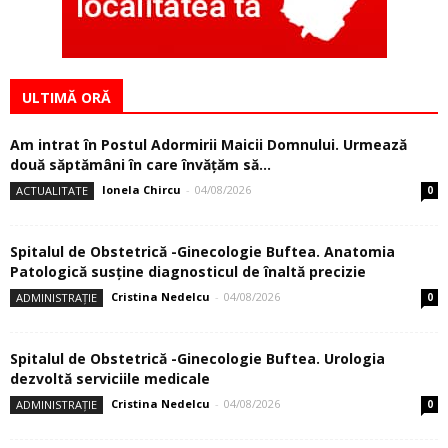
ULTIMĂ ORĂ
Am intrat în Postul Adormirii Maicii Domnului. Urmează
două săptămâni în care învăţăm să...
Ionela Chircu
-
04/08/2026
ACTUALITATE
0
Spitalul de Obstetrică -Ginecologie Buftea. Anatomia
Patologică susţine diagnosticul de înaltă precizie
Cristina Nedelcu
-
04/08/2026
ADMINISTRAȚIE
0
Spitalul de Obstetrică -Ginecologie Buftea. Urologia
dezvoltă serviciile medicale
Cristina Nedelcu
-
04/08/2026
ADMINISTRAȚIE
0