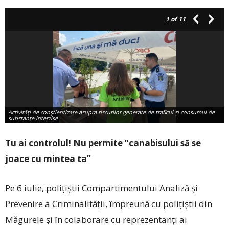
1
of 11
Activități de conștientizare asupra riscurilor generate de traficul și consumul de
substanțe interzise
Tu ai controlul! Nu permite ”canabisului să se
joace cu mintea ta”
Pe 6 iulie, polițiștii Compartimentului Analiză și
Prevenire a Criminalității, împreună cu polițiștii din
Măgurele și în colaborare cu reprezentanți ai