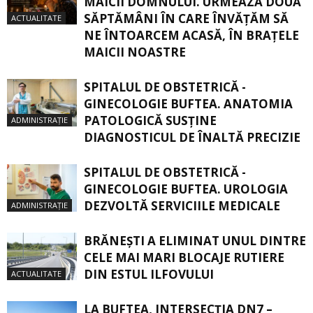
MAICII DOMNULUI. URMEAZĂ DOUĂ
SĂPTĂMÂNI ÎN CARE ÎNVĂŢĂM SĂ
ACTUALITATE
NE ÎNTOARCEM ACASĂ, ÎN BRAŢELE
MAICII NOASTRE
SPITALUL DE OBSTETRICĂ -
GINECOLOGIE BUFTEA. ANATOMIA
PATOLOGICĂ SUSŢINE
ADMINISTRAȚIE
DIAGNOSTICUL DE ÎNALTĂ PRECIZIE
SPITALUL DE OBSTETRICĂ -
GINECOLOGIE BUFTEA. UROLOGIA
DEZVOLTĂ SERVICIILE MEDICALE
ADMINISTRAȚIE
BRĂNEȘTI A ELIMINAT UNUL DINTRE
CELE MAI MARI BLOCAJE RUTIERE
DIN ESTUL ILFOVULUI
ACTUALITATE
LA BUFTEA, INTERSECŢIA DN7 –