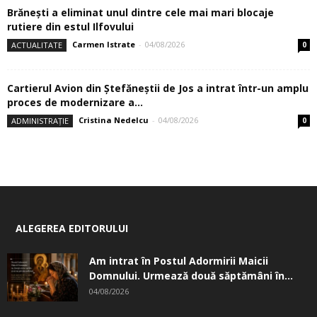
Brănești a eliminat unul dintre cele mai mari blocaje
rutiere din estul Ilfovului
Carmen Istrate
-
04/08/2026
ACTUALITATE
0
Cartierul Avion din Ştefăneştii de Jos a intrat într-un amplu
proces de modernizare a...
Cristina Nedelcu
-
04/08/2026
ADMINISTRAȚIE
0
ALEGEREA EDITORULUI
Am intrat în Postul Adormirii Maicii
Domnului. Urmează două săptămâni în...
04/08/2026