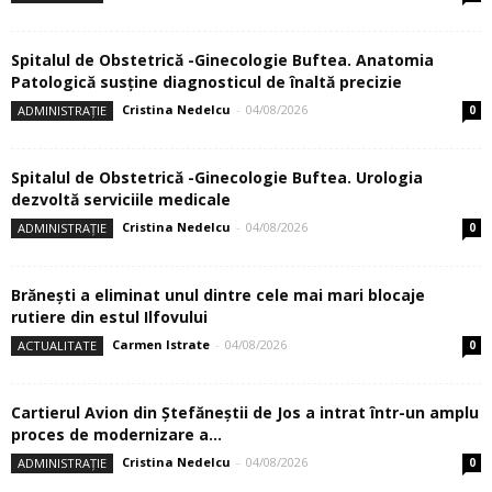
Spitalul de Obstetrică -Ginecologie Buftea. Anatomia
Patologică susţine diagnosticul de înaltă precizie
Cristina Nedelcu
-
04/08/2026
ADMINISTRAȚIE
0
Spitalul de Obstetrică -Ginecologie Buftea. Urologia
dezvoltă serviciile medicale
Cristina Nedelcu
-
04/08/2026
ADMINISTRAȚIE
0
Brănești a eliminat unul dintre cele mai mari blocaje
rutiere din estul Ilfovului
Carmen Istrate
-
04/08/2026
ACTUALITATE
0
Cartierul Avion din Ştefăneştii de Jos a intrat într-un amplu
proces de modernizare a...
Cristina Nedelcu
-
04/08/2026
ADMINISTRAȚIE
0