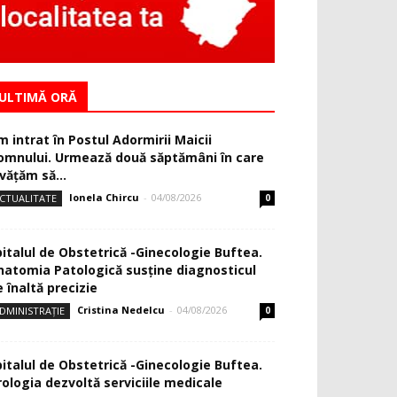
ULTIMĂ ORĂ
m intrat în Postul Adormirii Maicii
omnului. Urmează două săptămâni în care
văţăm să...
Ionela Chircu
-
04/08/2026
CTUALITATE
0
pitalul de Obstetrică -Ginecologie Buftea.
natomia Patologică susţine diagnosticul
 înaltă precizie
Cristina Nedelcu
-
04/08/2026
DMINISTRAȚIE
0
pitalul de Obstetrică -Ginecologie Buftea.
rologia dezvoltă serviciile medicale