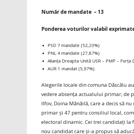
Număr de mandate – 13
Ponderea voturilor valabil exprimat
PSD 7 mandate (52,23%)
PNL 4 mandate (27,87%)
Alianța Dreapta Unită USR – PMP – Forța
AUR 1 mandat (5,97%)
Alegerile locale din comuna Dăscălu a
vedere absența actualului primar, de p
Ilfov, Doina Mănăilă, care a decis să nu
primar și 47 pentru consiliul local, co
electoral dinamic. Cei trei candidați la
nou candidat care și-a propus să aducă 