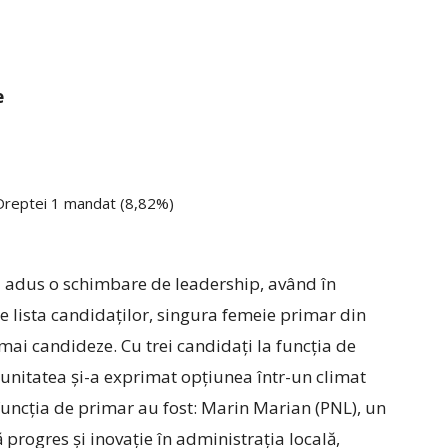
e
 Dreptei 1 mandat (8,82%)
u adus o schimbare de leadership, având în
e lista candidaților, singura femeie primar din
 mai candideze. Cu trei candidați la funcția de
munitatea și-a exprimat opțiunea ­într-un climat
 funcția de primar au fost: Marin Marian (PNL), un
progres și inovație în administrația locală,