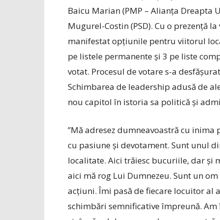
Baicu Marian (PMP – Alianța Dreapta U
Mugurel-Costin (PSD). Cu o prezență la
manifestat opțiunile pentru viitorul local
pe listele permanente și 3 pe liste co
votat. Procesul de votare s-a desfășurat
Schimbarea de leadership adusă de al
nou capitol în istoria sa politică și admi
”Mă adresez dumneavoastră cu inima pl
cu pasiune și devotament. Sunt unul di
localitate. Aici trăiesc bucuriile, dar și
aici mă rog Lui Dumnezeu. Sunt un om p
acțiuni. Îmi pasă de fiecare locuitor al a
schimbări semnificative îm­preună. Am î