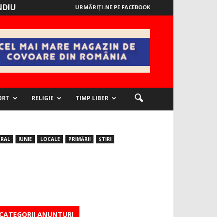
NDIU
URMĂRIȚI-NE PE FACEBOOK
ORT
RELIGIE
TIMP LIBER
ERAL
IUNIE
LOCALE
PRIMĂRII
ȘTIRI
CATEGORII ANUNTURI