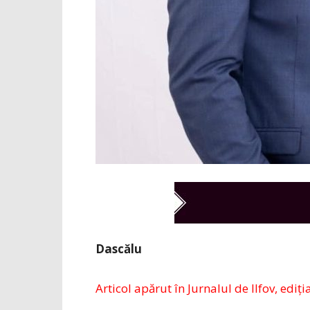
Dascălu
Articol apărut în Jurnalul de Ilfov, ediți