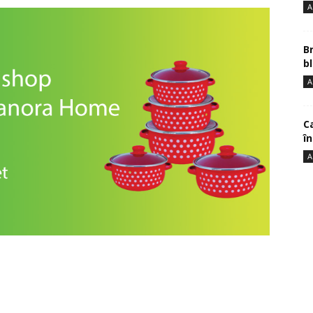
A
B
bl
A
Ca
î
A