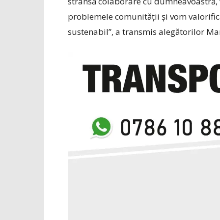
strânsă colaborare cu dumneavoastră, v
problemele comunității și vom valorific
sustena­bil”, a transmis alegătorilor M