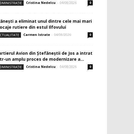
Cristina Nedelcu
-
04/08/2026
DMINISTRAȚIE
0
rănești a eliminat unul dintre cele mai mari
ocaje rutiere din estul Ilfovului
Carmen Istrate
-
04/08/2026
CTUALITATE
0
rtierul Avion din Ştefăneştii de Jos a intrat
ntr-un amplu proces de modernizare a...
Cristina Nedelcu
-
04/08/2026
DMINISTRAȚIE
0