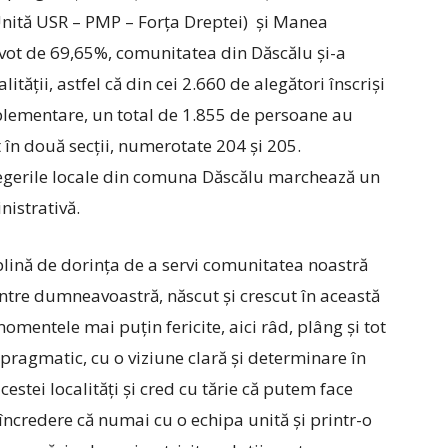
nită USR – PMP – Forța Dreptei) și Manea
 vot de 69,65%, comunitatea din Dăscălu și-a
ității, astfel că din cei 2.660 de alegători înscriși
mplementare, un total de 1.855 de persoane au
 în două secții, numerotate 204 și 205.
egerile locale din comuna Dăscălu marchează un
nistrativă.
ină de dorința de a servi comunitatea noastră
ntre dumneavoastră, născut și crescut în această
 momentele mai puțin fericite, aici râd, plâng și tot
ragmatic, cu o viziune clară și determinare în
cestei localități și cred cu tărie că putem face
ncredere că numai cu o echipa unită și printr-o