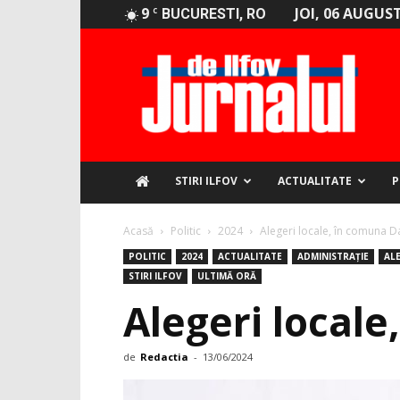
9
JOI, 06 AUGUST
C
BUCURESTI, RO
Jurnalul
de
Ilfov
STIRI ILFOV
ACTUALITATE
P
Acasă
Politic
2024
Alegeri locale, în comuna D
POLITIC
2024
ACTUALITATE
ADMINISTRAȚIE
AL
STIRI ILFOV
ULTIMĂ ORĂ
Alegeri local
de
Redactia
-
13/06/2024