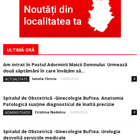
ULTIMĂ ORĂ
Am intrat în Postul Adormirii Maicii Domnului. Urmează
două săptămâni în care învăţăm să...
Ionela Chircu
-
04/08/2026
ACTUALITATE
0
Spitalul de Obstetrică -Ginecologie Buftea. Anatomia
Patologică susţine diagnosticul de înaltă precizie
Cristina Nedelcu
-
04/08/2026
ADMINISTRAȚIE
0
Spitalul de Obstetrică -Ginecologie Buftea. Urologia
dezvoltă serviciile medicale