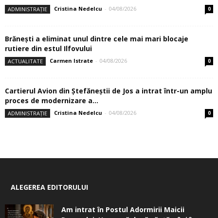
Cristina Nedelcu
-
04/08/2026
ADMINISTRAȚIE
0
Brănești a eliminat unul dintre cele mai mari blocaje
rutiere din estul Ilfovului
Carmen Istrate
-
04/08/2026
ACTUALITATE
0
Cartierul Avion din Ştefăneştii de Jos a intrat într-un amplu
proces de modernizare a...
Cristina Nedelcu
-
04/08/2026
ADMINISTRAȚIE
0
ALEGEREA EDITORULUI
Am intrat în Postul Adormirii Maicii