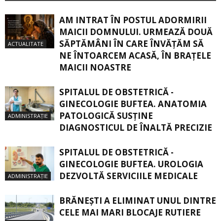
AM INTRAT ÎN POSTUL ADORMIRII
MAICII DOMNULUI. URMEAZĂ DOUĂ
SĂPTĂMÂNI ÎN CARE ÎNVĂŢĂM SĂ
ACTUALITATE
NE ÎNTOARCEM ACASĂ, ÎN BRAŢELE
MAICII NOASTRE
SPITALUL DE OBSTETRICĂ -
GINECOLOGIE BUFTEA. ANATOMIA
PATOLOGICĂ SUSŢINE
ADMINISTRAȚIE
DIAGNOSTICUL DE ÎNALTĂ PRECIZIE
SPITALUL DE OBSTETRICĂ -
GINECOLOGIE BUFTEA. UROLOGIA
DEZVOLTĂ SERVICIILE MEDICALE
ADMINISTRAȚIE
BRĂNEȘTI A ELIMINAT UNUL DINTRE
CELE MAI MARI BLOCAJE RUTIERE