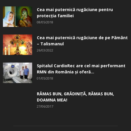
Cea mai puternică rugăciune pentru
protecția familiei
08/05/2018
Cea mai puternică rugăciune de pe Pământ
– Talismanul
26/03/2022
Spitalul CardioRec are cel mai performant
RMN din România și oferă...
01/05/2018
RĂMAS BUN, GRĂDINIŢĂ, ­RĂMAS BUN,
DOAMNA MEA!
27/06/2017