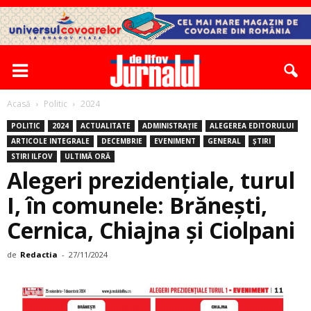
Acasă
Politic
2024
POLITIC
2024
ACTUALITATE
ADMINISTRAȚIE
ALEGEREA EDITORULUI
ARTICOLE INTEGRALE
DECEMBRIE
EVENIMENT
GENERAL
ȘTIRI
STIRI ILFOV
ULTIMĂ ORĂ
Alegeri prezidențiale, turul
I, în comunele: Brănești,
Cernica, Chiajna și Ciolpani
de
Redactia
-
27/11/2024