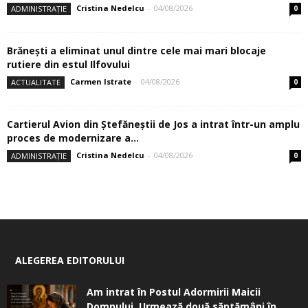
Cristina Nedelcu
-
04/08/2026
ADMINISTRAȚIE
0
Brănești a eliminat unul dintre cele mai mari blocaje
rutiere din estul Ilfovului
Carmen Istrate
-
04/08/2026
ACTUALITATE
0
Cartierul Avion din Ştefăneştii de Jos a intrat într-un amplu
proces de modernizare a...
Cristina Nedelcu
-
04/08/2026
ADMINISTRAȚIE
0
ALEGEREA EDITORULUI
Am intrat în Postul Adormirii Maicii
Domnului. Urmează două săptămâni în...