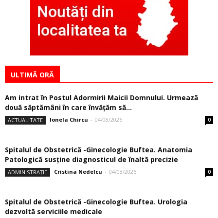
ULTIMĂ ORĂ
Am intrat în Postul Adormirii Maicii Domnului. Urmează
două săptămâni în care învăţăm să...
Ionela Chircu
-
04/08/2026
ACTUALITATE
0
Spitalul de Obstetrică -Ginecologie Buftea. Anatomia
Patologică susţine diagnosticul de înaltă precizie
Cristina Nedelcu
-
04/08/2026
ADMINISTRAȚIE
0
Spitalul de Obstetrică -Ginecologie Buftea. Urologia
dezvoltă serviciile medicale