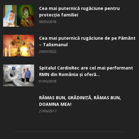
Cea mai puternică rugăciune pentru
protecția familiei
08/05/2018
Cea mai puternică rugăciune de pe Pământ
– Talismanul
26/03/2022
Spitalul CardioRec are cel mai performant
RMN din România și oferă...
01/05/2018
RĂMAS BUN, GRĂDINIŢĂ, ­RĂMAS BUN,
DOAMNA MEA!
27/06/2017