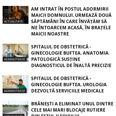
AM INTRAT ÎN POSTUL ADORMIRII
MAICII DOMNULUI. URMEAZĂ DOUĂ
SĂPTĂMÂNI ÎN CARE ÎNVĂŢĂM SĂ
ACTUALITATE
NE ÎNTOARCEM ACASĂ, ÎN BRAŢELE
MAICII NOASTRE
SPITALUL DE OBSTETRICĂ -
GINECOLOGIE BUFTEA. ANATOMIA
PATOLOGICĂ SUSŢINE
ADMINISTRAȚIE
DIAGNOSTICUL DE ÎNALTĂ PRECIZIE
SPITALUL DE OBSTETRICĂ -
GINECOLOGIE BUFTEA. UROLOGIA
DEZVOLTĂ SERVICIILE MEDICALE
ADMINISTRAȚIE
BRĂNEȘTI A ELIMINAT UNUL DINTRE
CELE MAI MARI BLOCAJE RUTIERE