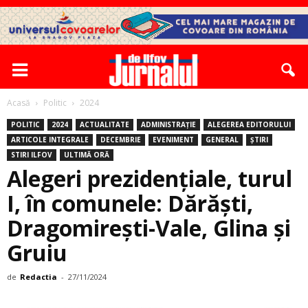
Acasă
Politic
2024
POLITIC
2024
ACTUALITATE
ADMINISTRAȚIE
ALEGEREA EDITORULUI
ARTICOLE INTEGRALE
DECEMBRIE
EVENIMENT
GENERAL
ȘTIRI
STIRI ILFOV
ULTIMĂ ORĂ
Alegeri prezidențiale, turul
I, în comunele: Dărăști,
Dragomirești-Vale, Glina și
Gruiu
de
Redactia
-
27/11/2024