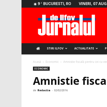
9
VINERI, 07 AU
C
BUCURESTI, RO
Jurnalul
de
Ilfov
STIRI ILFOV
ACTUALITATE
P
Acasă
Economic
Amnistie fiscală pentru cei cu ve
ECONOMIC
Amnistie fisca
de
Redactia
-
02/02/2016