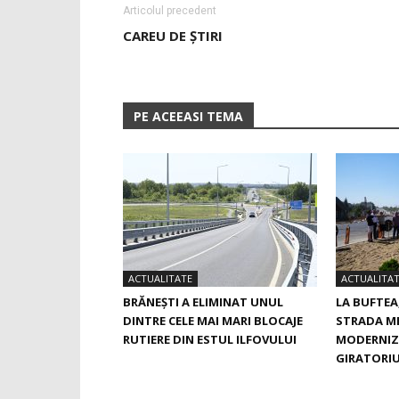
Articolul precedent
CAREU DE ŞTIRI
PE ACEEASI TEMA
ACTUALITATE
ACTUALITA
BRĂNEȘTI A ELIMINAT UNUL
LA BUFTEA
DINTRE CELE MAI MARI BLOCAJE
STRADA M
RUTIERE DIN ESTUL ILFOVULUI
MODERNIZ
GIRATORIU