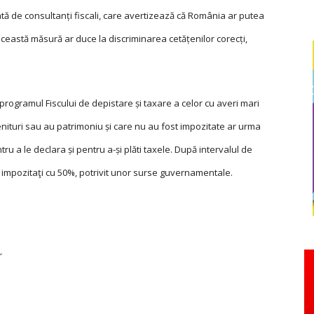
cată de consultanți fiscali, care avertizează că România ar putea
ă această măsură ar duce la discriminarea cetățenilor corecți,
programul Fiscului de depistare și taxare a celor cu averi mari
enituri sau au patrimoniu și care nu au fost impozitate ar urma
u a le declara și pentru a-și plăti taxele. După intervalul de
fi impozitaţi cu 50%, potrivit unor surse guvernamentale.
r