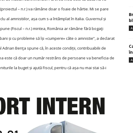
(proiectul – n.r.) va rămâne doar o foaie de hârtie. Mi se pare
B
clu al amnistiilor, așa cum s-a întâmplat în Italia. Guvernul și
bl
A
 pune (Fiscul – n.r.) mintea, România ar rămâne fără bogaţi
bani și cu probleme să își «cumpere» câte o amnistie“, a declarat
Ca
l Adrian Benţa spune că, în aceste condiții, contribuabilii de
î
 mea este că doar un număr restrâns de persoane va beneficia de
A
iturile la buget și ajută Fiscul, pentru că așa nu mai stai să-i