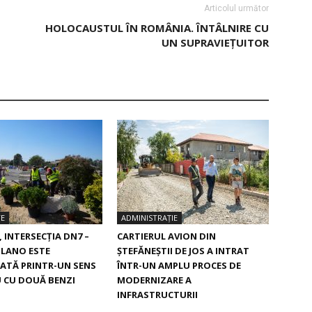
Articolul următor
HOLOCAUSTUL ÎN ROMÂNIA. ÎNTÂLNIRE CU
UN SUPRAVIEŢUITOR
TE
ADMINISTRAȚIE
, INTERSECŢIA DN7 –
CARTIERUL AVION DIN
ILANO ESTE
ŞTEFĂNEŞTII DE JOS A INTRAT
ATĂ PRINTR-UN SENS
ÎNTR-UN AMPLU PROCES DE
 CU DOUĂ BENZI
MODERNIZARE A
INFRASTRUCTURII