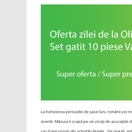
La încheierea perioadei de șase luni, românii vor tre
averile. Măsura îi scapă pe cei vizaţi de acuzaţiile 
sau banii provin din activităţi ilegale. „De regulă,