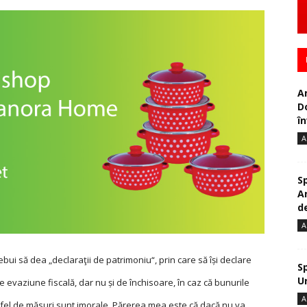
A
D
în
A
S
A
de
A
bui să dea „declaraţii de patrimoniu“, prin care să își declare
S
U
de evaziune fiscală, dar nu și de închisoare, în caz că bunurile
A
 astfel de măsuri sunt imorale. Părerea mea este că dacă nu va