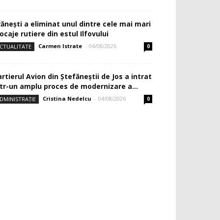
rănești a eliminat unul dintre cele mai mari
ocaje rutiere din estul Ilfovului
Carmen Istrate
-
04/08/2026
CTUALITATE
0
rtierul Avion din Ştefăneştii de Jos a intrat
ntr-un amplu proces de modernizare a...
Cristina Nedelcu
-
04/08/2026
DMINISTRAȚIE
0