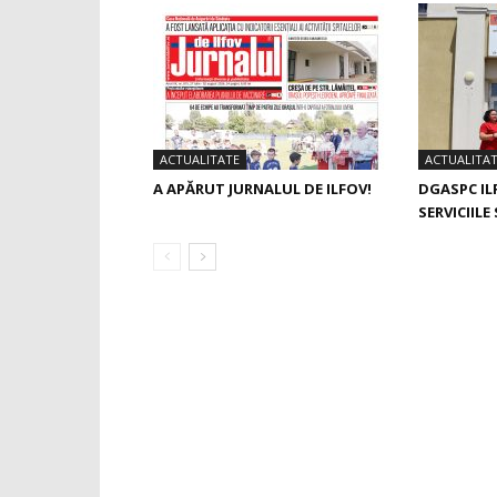
ACTUALITATE
ACTUALITA
A APĂRUT JURNALUL DE ILFOV!
DGASPC I
SERVICIILE