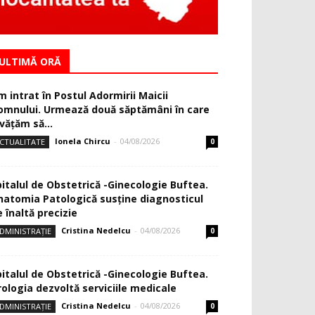
ULTIMĂ ORĂ
m intrat în Postul Adormirii Maicii
omnului. Urmează două săptămâni în care
văţăm să...
Ionela Chircu
-
04/08/2026
CTUALITATE
0
pitalul de Obstetrică -Ginecologie Buftea.
natomia Patologică susţine diagnosticul
 înaltă precizie
Cristina Nedelcu
-
04/08/2026
DMINISTRAȚIE
0
pitalul de Obstetrică -Ginecologie Buftea.
rologia dezvoltă serviciile medicale
Cristina Nedelcu
-
04/08/2026
DMINISTRAȚIE
0