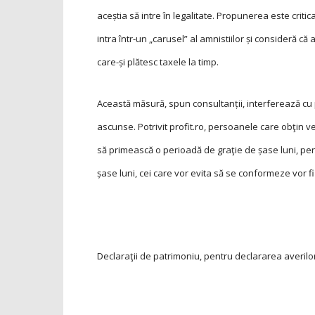
aceștia să intre în legalitate. Propunerea este criti
intra într-un „carusel” al amnistiilor și consideră c
care-și plătesc taxele la timp.
Această măsură, spun consultanții, interferează cu 
ascunse. Potrivit profit.ro, persoanele care obţin v
să primească o perioadă de graţie de șase luni, pentr
șase luni, cei care vor evita să se conformeze vor 
Declaraţii de patrimoniu, pentru declararea averilo