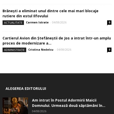
Brănești a eliminat unul dintre cele mai mari blocaje
rutiere din estul Ilfovului
Carmen Istrate
-
04/08/2026
ACTUALITATE
0
Cartierul Avion din Ştefăneştii de Jos a intrat într-un amplu
proces de modernizare a...
Cristina Nedelcu
-
04/08/2026
ADMINISTRAȚIE
0
ALEGEREA EDITORULUI
Am intrat în Postul Adormirii Maicii
Domnului. Urmează două săptămâni în...
04/08/2026