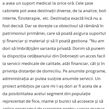
a avea un suport medical la orice oră. Cele șase
cabinete pot avea destinații diverse, de la analize, ­boli
interne, fizioterapie, etc. Destinația exactă încă nu a
fost decisă. Dar se dorește ca obiectivul să rămână în
patrimoniul primăriei, care să poată asigura suportul
și financiar și material și să îl poată gestiona. ”Nu am
dori să îmbrățișăm varianta privată. Dorim să punem
la dispoziția cetățeanului din Dobroești un acces facil
la servicii medicale de calitate, atât financiar, cât și în
privința distanței de domiciliu. Pe anumite programe,
administrația ar putea susține anumite servicii. Un
proiect ambițios pe care mi l-aș dori ar fi acela de a
da posibilitatea acelui segment din populație
reprezentat de fiice, mame și bunici să acceseze și să
aplice programul de screening pentru cancer mamar