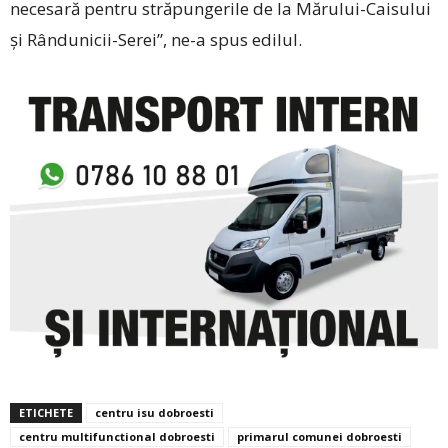
necesară pentru străpungerile de la Mărului-Caisului
și Rândunicii-Serei”, ne-a spus ­edilul.
ETICHETE
centru isu dobroesti
centru multifunctional dobroesti
primarul comunei dobroesti