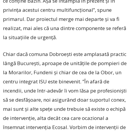
ce conține bazin. Așa se întâmplă în prezent și în
privința acestui centru multifuncțional”, spune
primarul. Dar proiectul merge mai departe și va fi
realizat, mai ales că una dintre componente se referă
la situațiile de urgență.
Chiar dacă comuna Dobroești este amplasată practic
lângă București, aproape de unitățile de pompieri de
la Morarilor, Fundeni și chiar de cea de la Obor, un
centru integrat ISU este binevenit. ”În afară de
incendii, unde într-adevăr îi vom lăsa pe profesioniști
să se desfășoare, noi asigurând doar suportul conex,
mai sunt și alte spețe unde trebuie să existe o echipă
de intervenție, alta decât cea care ocazional a
însemnat intervenția Ecosal. Vorbim de intervenții de