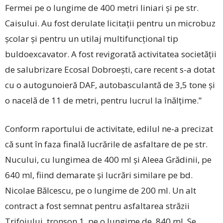
Fermei pe o lungime de 400 metri liniari și pe str.
Caisului. Au fost derulate licitații pentru un microbuz
școlar și pentru un utilaj multifuncțional tip
buldoexcavator. A fost revigorată activitatea socie­tății
de salubrizare Ecosal Dobroești, care recent s-a dotat
cu o autogunoieră DAF, autobasculantă de 3,5 tone și
o nacelă de 11 de metri, pentru lucrul la înălțime.”
Conform raportului de activitate, edilul ­ne-a precizat
că sunt în faza finală lucrările de asfaltare de pe str.
Nucului, cu lungimea de 400 ml și Aleea Grădinii, pe
640 ml, fiind demarate și lucrări similare pe bd.
Nicolae Bălcescu, pe o lungime de 200 ml. Un alt
contract a fost semnat pentru asfaltarea străzii
Trifoiului, tronson 1, pe o lungime de 840 ml. Se