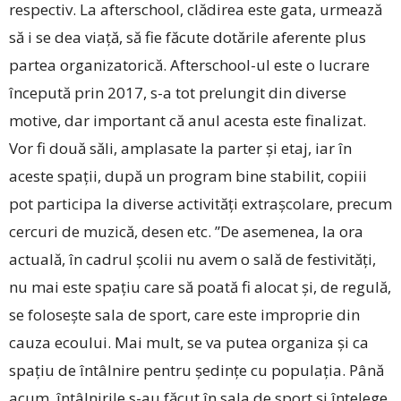
respectiv. La ­afterschool, clădirea este gata, urmează
să i se dea viață, să fie făcute dotările aferente plus
partea organizatorică. ­Afterschool-ul este o lucrare
începută prin 2017, s-a tot prelungit din diverse
motive, dar important că anul acesta este finalizat.
Vor fi două săli, amplasate la parter și etaj, iar în
aceste spații, după un program bine stabilit, copiii
pot participa la diverse activități extrașcolare, precum
cercuri de muzică, desen etc. ”De asemenea, la ora
actuală, în cadrul școlii nu avem o sală de festivități,
nu mai este spațiu care să poată fi alocat și, de regulă,
se folosește sala de sport, care este improprie din
cauza ecoului. Mai mult, se va putea organiza și ca
spațiu de întâlnire pentru ședințe cu populația. Până
acum, întâlnirile s-au făcut în sala de sport și înțelege