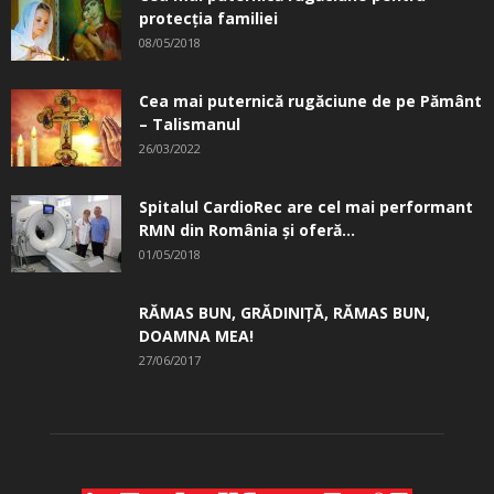
protecția familiei
08/05/2018
Cea mai puternică rugăciune de pe Pământ
– Talismanul
26/03/2022
Spitalul CardioRec are cel mai performant
RMN din România și oferă...
01/05/2018
RĂMAS BUN, GRĂDINIŢĂ, ­RĂMAS BUN,
DOAMNA MEA!
27/06/2017