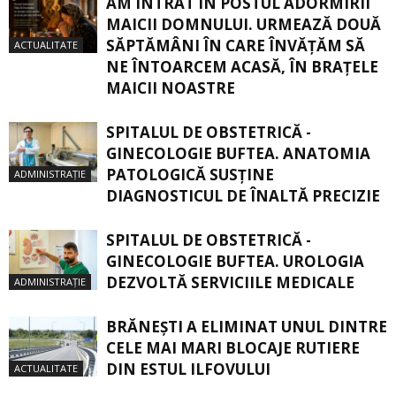
AM INTRAT ÎN POSTUL ADORMIRII
MAICII DOMNULUI. URMEAZĂ DOUĂ
SĂPTĂMÂNI ÎN CARE ÎNVĂŢĂM SĂ
ACTUALITATE
NE ÎNTOARCEM ACASĂ, ÎN BRAŢELE
MAICII NOASTRE
SPITALUL DE OBSTETRICĂ -
GINECOLOGIE BUFTEA. ANATOMIA
PATOLOGICĂ SUSŢINE
ADMINISTRAȚIE
DIAGNOSTICUL DE ÎNALTĂ PRECIZIE
SPITALUL DE OBSTETRICĂ -
GINECOLOGIE BUFTEA. UROLOGIA
DEZVOLTĂ SERVICIILE MEDICALE
ADMINISTRAȚIE
BRĂNEȘTI A ELIMINAT UNUL DINTRE
CELE MAI MARI BLOCAJE RUTIERE
DIN ESTUL ILFOVULUI
ACTUALITATE