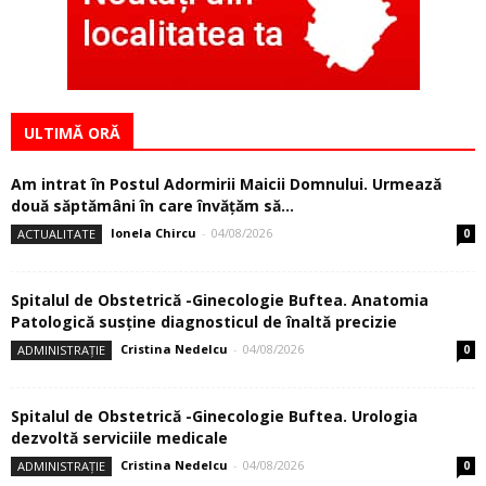
ULTIMĂ ORĂ
Am intrat în Postul Adormirii Maicii Domnului. Urmează
două săptămâni în care învăţăm să...
Ionela Chircu
-
04/08/2026
ACTUALITATE
0
Spitalul de Obstetrică -Ginecologie Buftea. Anatomia
Patologică susţine diagnosticul de înaltă precizie
Cristina Nedelcu
-
04/08/2026
ADMINISTRAȚIE
0
Spitalul de Obstetrică -Ginecologie Buftea. Urologia
dezvoltă serviciile medicale
Cristina Nedelcu
-
04/08/2026
ADMINISTRAȚIE
0