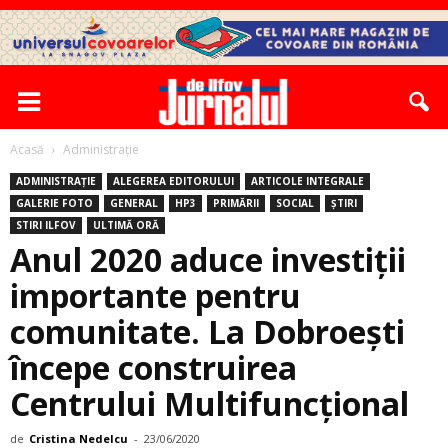
Acasă
Administrație
ADMINISTRAȚIE
ALEGEREA EDITORULUI
ARTICOLE INTEGRALE
GALERIE FOTO
GENERAL
HP3
PRIMĂRII
SOCIAL
ȘTIRI
STIRI ILFOV
ULTIMĂ ORĂ
Anul 2020 aduce investiții
importante pentru
comunitate. La Dobroești
începe construirea
Centrului Multifuncțional
de
Cristina Nedelcu
-
23/06/2020