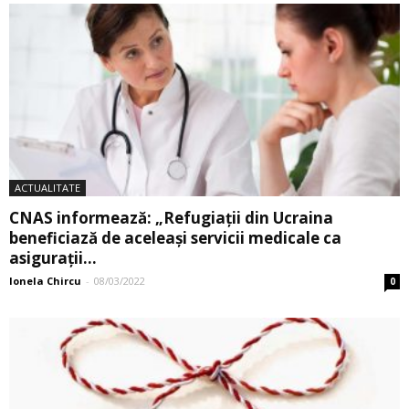
ACTUALITATE
CNAS informează: „Refugiaţii din Ucraina
beneficiază de aceleaşi servicii medicale ca
asiguraţii...
Ionela Chircu
-
08/03/2022
0