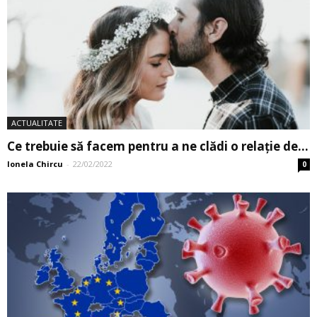
ACTUALITATE
Ce trebuie să facem pentru a ne clădi o relație de...
Ionela Chircu
-
22/02/2022
0