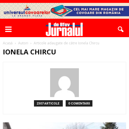
Acasă
Autori
Articole adaugate de către Ionela Chircu
IONELA CHIRCU
2307 ARTICOLE
0 COMENTARII