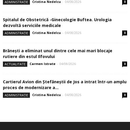
Cristina Nedelcu
-
04/08/2026
ADMINISTRAȚIE
0
Spitalul de Obstetrică -Ginecologie Buftea. Urologia
dezvoltă serviciile medicale
Cristina Nedelcu
-
04/08/2026
ADMINISTRAȚIE
0
Brănești a eliminat unul dintre cele mai mari blocaje
rutiere din estul Ilfovului
Carmen Istrate
-
04/08/2026
ACTUALITATE
0
Cartierul Avion din Ştefăneştii de Jos a intrat într-un amplu
proces de modernizare a...
Cristina Nedelcu
-
04/08/2026
ADMINISTRAȚIE
0