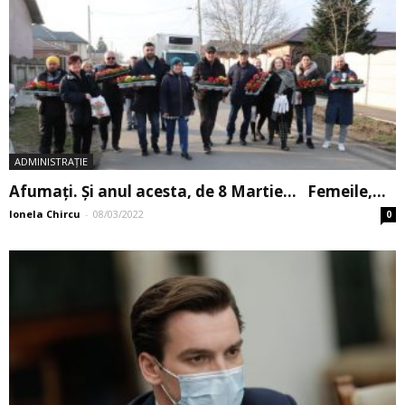
ADMINISTRAȚIE
Afumați. Și anul acesta, de 8 Martie… Femeile,...
Ionela Chircu
-
08/03/2022
0