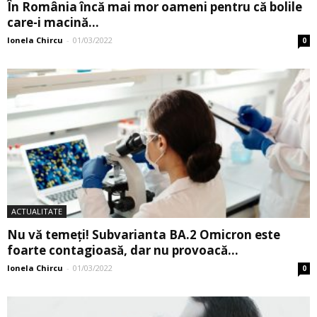
În România încă mai mor oameni pentru că bolile
care-i macină...
Ionela Chircu
-
01/03/2022
0
ACTUALITATE
Nu vă temeți! Subvarianta BA.2 Omicron este
foarte contagioasă, dar nu provoacă...
Ionela Chircu
-
01/03/2022
0