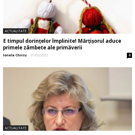
ACTUALITATE
E timpul dorințelor împlinite! Mărțișorul aduce
primele zâmbete ale primăverii
Ionela Chircu
-
01/03/2022
0
ACTUALITATE