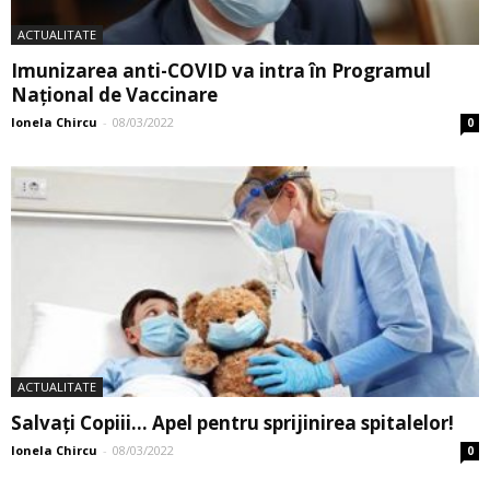
ACTUALITATE
Imunizarea anti-COVID va intra în Programul
Național de Vaccinare
Ionela Chircu
-
08/03/2022
0
ACTUALITATE
Salvați Copiii… Apel pentru sprijinirea spitalelor!
Ionela Chircu
-
08/03/2022
0