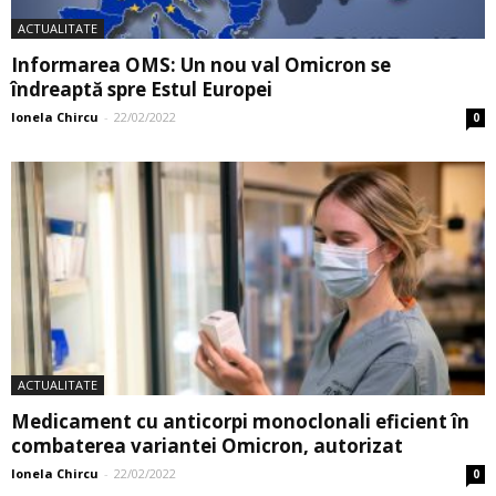
ACTUALITATE
Informarea OMS: Un nou val Omicron se
îndreaptă spre Estul Europei
Ionela Chircu
-
22/02/2022
0
ACTUALITATE
Medicament cu anticorpi monoclonali eficient în
combaterea variantei Omicron, autorizat
Ionela Chircu
-
22/02/2022
0