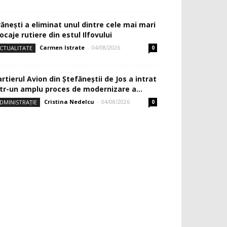
rănești a eliminat unul dintre cele mai mari
ocaje rutiere din estul Ilfovului
Carmen Istrate
-
04/08/2026
CTUALITATE
0
rtierul Avion din Ştefăneştii de Jos a intrat
ntr-un amplu proces de modernizare a...
Cristina Nedelcu
-
04/08/2026
DMINISTRAȚIE
0