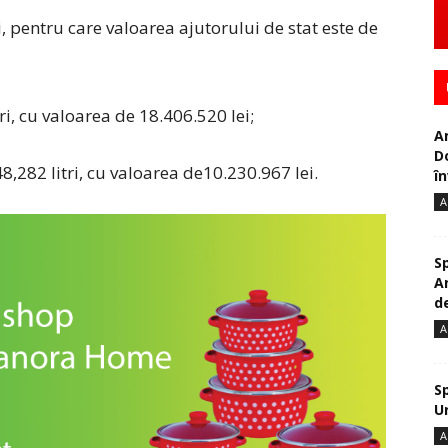
i, pentru care valoarea ajutorului de stat este de
ri, cu valoarea de 18.406.520 lei;
A
D
8,282 litri, cu valoarea de10.230.967 lei.
în
A
S
A
de
A
S
U
A