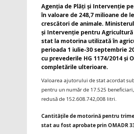
Agenția de Plăți și Intervenție p
în valoare de 248,7 milioane de le
crescători de animale. Ministerul
și Intervenție pentru Agricultură
stat la motorina utilizată în agric
perioada 1 iulie-30 septembrie 20
cu prevederile HG 1174/2014 și O
completările ulterioare.
Valoarea ajutorului de stat acordat su
pentru un număr de 17.525 beneficiari,
redusă de 152.608.742,008 litri.
Cantitățile de motorină pentru trimes
stat au fost aprobate prin OMADR 33