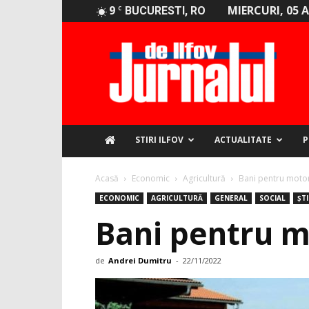
9
MIERCURI, 05 
C
BUCURESTI, RO
Jurnalul
de
Ilfov
STIRI ILFOV
ACTUALITATE
P
Acasă
Economic
Agricultură
Bani pentru motori
ECONOMIC
AGRICULTURĂ
GENERAL
SOCIAL
ȘTI
Bani pentru mo
de
Andrei Dumitru
-
22/11/2022