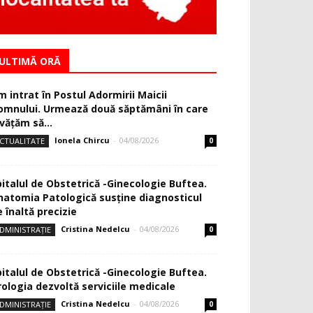
ULTIMĂ ORĂ
m intrat în Postul Adormirii Maicii
omnului. Urmează două săptămâni în care
văţăm să...
Ionela Chircu
-
04/08/2026
CTUALITATE
0
pitalul de Obstetrică -Ginecologie Buftea.
natomia Patologică susţine diagnosticul
 înaltă precizie
Cristina Nedelcu
-
04/08/2026
DMINISTRAȚIE
0
pitalul de Obstetrică -Ginecologie Buftea.
rologia dezvoltă serviciile medicale
Cristina Nedelcu
-
04/08/2026
DMINISTRAȚIE
0