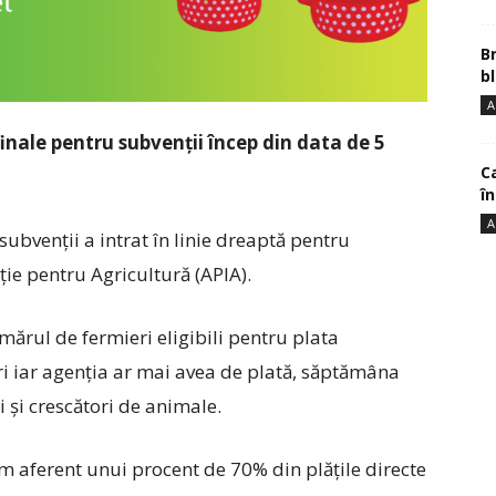
B
bl
A
finale pentru subvenții încep din data de 5
Ca
î
A
bvenții a intrat în linie dreaptă pentru
nție pentru Agricultură (APIA).
ărul de fermieri eligibili pentru plata
ri iar agenția ar mai avea de plată, săptămâna
 și crescători de animale.
m aferent unui procent de 70% din plățile directe