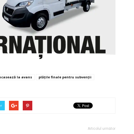
încasează la avans
plățile finale pentru subvenții
er
Articolul următor