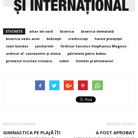
ETICHETE
altar de vară
biserica
biserica demolată
biserica vadu anei
brănești
credincioși
haine preoțești
ioan bondar
jandarmii
Ordinul Sanctus Stephanus Magnus
ordinul sf. constantin și elena
părintele petru boboc
primarul niculae cismaru
sobor
timotei prahoveanul
Articolul precedent
Articolul următor
GIMNASTICA PE PLAJĂ ÎŢI
A FOST APROBAT