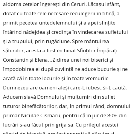
aidoma cetelor îngerești din Ceruri. Lăcașul sfânt,
dotat cu toate cele necesare reculegerii în tihnă, a
primit pecetea untedelemnului și a apei sfințite,
întărind nădejdea și credința în vindecarea sufletului
și a trupului, prin rugăciune. Spre mântuirea
sătenilor, acesta a fost închinat Sfinților Împărați
Constantin și Elena. „Zidirea unei noi biserici și
împodobirea ei după cuviință ne aduce bucurie și ne
arată că în toate locurile și în toate vremurile
Dumnezeu are oameni aleși care-L iubesc și-L caută.
Aducem slavă Domnului și mulțumiri din suflet
tuturor binefăcătorilor, dar, în primul rând, domnului
primar Niculae Cismaru, pentru că în jur de 80% din
lucrări s-au făcut prin grija sa. Cu prilejul acestei
sfințiri de biserică, am fost onorați să dăruim și