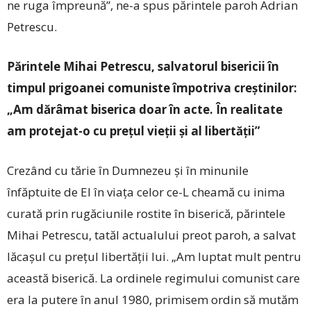
ne ruga împreună”, ne-a spus părintele paroh Adrian
Petrescu.
Părintele Mihai Petrescu, salvatorul bisericii în
timpul prigoanei comuniste împotriva creștinilor:
„Am dărâmat biserica doar în acte. În realitate
am protejat-o cu
prețul vieții și al libertății”
Crezând cu tărie în Dumnezeu și în minunile
înfăptuite de El în viața celor ce-L cheamă cu inima
curată prin rugăciunile rostite în biserică, părintele
Mihai Petrescu, tatăl actualului preot paroh, a salvat
lăcașul cu prețul libertății lui. „Am luptat mult pentru
această biserică. La ordinele regimului comunist care
era la putere în anul 1980, primisem ordin să mutăm