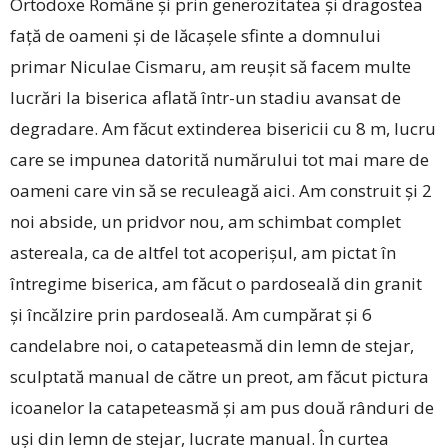
Ortodoxe Române și prin generozitatea și dragostea
față de oameni și de lăcașele sfinte a domnului
primar Niculae Cismaru, am reușit să facem multe
lucrări la biserica aflată într-un stadiu avansat de
degradare. Am făcut extinderea bisericii cu 8 m, lucru
care se impunea datorită numărului tot mai mare de
oameni care vin să se reculeagă aici. Am construit și 2
noi abside, un pridvor nou, am schimbat complet
astereala, ca de altfel tot acoperișul, am pictat în
întregime biserica, am făcut o pardoseală din granit
și încălzire prin pardoseală. Am cumpărat și 6
candelabre noi, o catapeteasmă din lemn de stejar,
sculptată manual de către un preot, am făcut pictura
icoanelor la catapeteasmă și am pus două rânduri de
uși din lemn de stejar, lucrate manual. În ­curtea