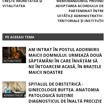
CREȘTE IMUNITATEA ȘI
MEMORANDUMUL PRIVIND
VITALITATEA
ADOPTAREA ACORDULUI DE
PARTENERIAT ÎNTRE
UITĂȚILE ADMINISTRATIV-
TERITORIALE ȘI INSTITUȚII
PE ACEEASI TEMA
AM INTRAT ÎN POSTUL ADORMIRII
MAICII DOMNULUI. URMEAZĂ DOUĂ
SĂPTĂMÂNI ÎN CARE ÎNVĂŢĂM SĂ
ACTUALITATE
NE ÎNTOARCEM ACASĂ, ÎN BRAŢELE
MAICII NOASTRE
SPITALUL DE OBSTETRICĂ -
GINECOLOGIE BUFTEA. ANATOMIA
PATOLOGICĂ SUSŢINE
ADMINISTRAȚIE
DIAGNOSTICUL DE ÎNALTĂ PRECIZIE