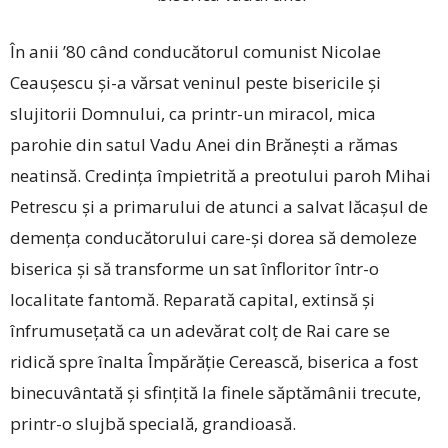
În anii ’80 când conducătorul comunist Nicolae
Ceaușescu și-a vărsat veninul peste bisericile și
slujitorii Domnului, ca printr-un miracol, mica
parohie din satul Vadu Anei din Brănești a rămas
neatinsă. Credința împietrită a preotului paroh Mihai
Petrescu și a primarului de atunci a salvat lăcașul de
demența conducătorului care-și dorea să demoleze
biserica și să transforme un sat înfloritor într-o
localitate fantomă. Reparată capital, extinsă și
înfrumusețată ca un adevărat colț de Rai care se
ridică spre înalta Împărăție Cerească, biserica a fost
binecuvântată și sfințită la finele săptămânii trecute,
printr-o slujbă specială, grandioasă.