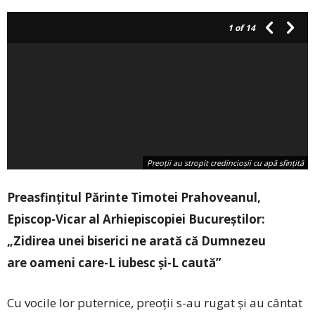
1
of 14
Preoții au stropit credincioșii cu apă sfințită
Preasfințitul Părinte Timotei Prahoveanul,
Episcop-Vicar al Arhiepiscopiei Bucureștilor:
„Zidirea unei biserici ne arată că Dumnezeu
are oameni care-L iubesc și-L caută”
Cu vocile lor puternice, preoții s-au rugat și au cântat