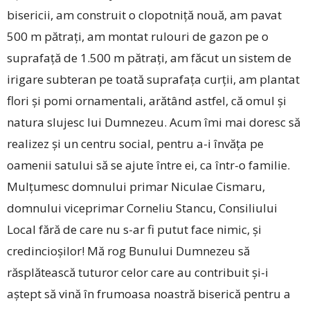
bisericii, am construit o clopotniță nouă, am pavat
500 m pătrați, am montat rulouri de gazon pe o
suprafață de 1.500 m pătrați, am făcut un sistem de
irigare subteran pe toată suprafața curții, am plantat
flori și pomi ornamentali, arătând astfel, că omul și
natura slujesc lui Dumnezeu. Acum îmi mai doresc să
realizez și un centru social, pentru a-i învăța pe
oamenii satului să se ajute între ei, ca într-o familie.
Mulțumesc domnului primar Niculae Cismaru,
domnului viceprimar Corneliu Stancu, Consiliului
Local fără de care nu s-ar fi putut face nimic, și
credincioșilor! Mă rog Bunului Dumnezeu să
răsplătească tuturor celor care au contribuit și-i
aștept să vină în frumoasa noastră biserică pentru a