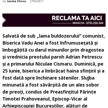
de
Ionela Chircu
-
27/06/2017
Salvată de sub „lama buldozerului” comunist,
Biserica Vadu Anei a fost înfrumusețată și
îmbogățită cu darul minunilor prin dragostea
și vrednicia preotului paroh Adrian Petrescu
și a primarului Niculae Cismaru. Duminică, pe
25 iunie, biserica a îmbrăcat haina sfințirii și a
fost dată spre închinare sătenilor. Slujba
minunată a fost săvârșită de un ales sobor
de preoți, condus de Preasfințitul Părinte
Timotei Prahoveanul, Episcop-Vicar al
Arhiepiscopiei Bucureștilor, alături de