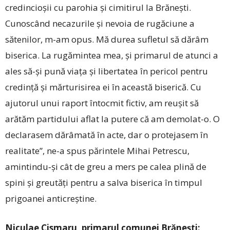
credincioșii cu parohia și cimitirul la Brănești.
Cunoscând necazurile și nevoia de rugăciune a
sătenilor, m-am opus. Mă durea sufletul să dărâm
biserica. La rugămintea mea, și primarul de atunci a
ales să-și pună viața și libertatea în pericol pentru
credință și mărturisirea ei în această biserică. Cu
ajutorul unui raport întocmit fictiv, am reușit să
arătăm partidului aflat la putere că am demolat-o. O
declarasem dărâmată în acte, dar o protejasem în
realitate”, ne-a spus părintele Mihai Petrescu,
amintindu‑și cât de greu a mers pe calea plină de
spini și greutăți pentru a salva biserica în timpul
prigoanei anticreștine.
Niculae Cismaru, primarul comunei Brăneşti: