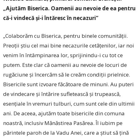
„Ajutăm Biserica. Oamenii au nevoie de ea
pentru
că-i vindecă și-i întăresc în necazuri”
„Colaborăm cu Bise­rica, pentru binele comu­nității.
Preoții știu cel mai bine necazurile cetă­țenilor, iar noi
venim în întâmpinarea lor, sprijinindu-i cu tot ce
putem. Este clar că oamenii au nevoie de locuri de
rugăciune și încercăm să le creăm condiții prielnice.
Bisericile sunt izvoare făcătoare de minuni. Au puteri
de vindecare și întărire sufletească și trupească,
esențiale în vremuri tulburi, cum sunt cele din ultimii
ani. De aceea, ajutăm toate bisericile din comuna
noastră, inclusiv Mănăstirea Pasărea. Îl iubim pe
părintele paroh de la Vadu Anei, care a știut să țină