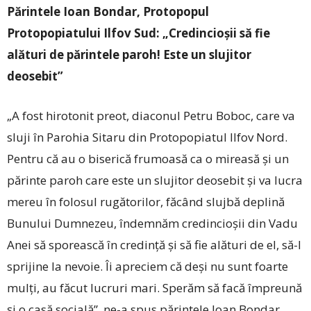
Părintele Ioan Bondar, Protopopul
Protopopiatului Ilfov Sud: „Credincioșii să fie
alături de părintele paroh! Este un slujitor
deosebit”
„A fost hirotonit preot, diaconul Petru Boboc, care va
sluji în Parohia Sitaru din Protopopiatul Ilfov Nord.
Pentru că au o biserică frumoasă ca o mireasă și un
părinte paroh care este un slujitor deosebit și va lucra
mereu în folosul rugătorilor, făcând slujbă deplină
Bunului Dumnezeu, îndemnăm credincioșii din Vadu
Anei să sporească în credință și să fie alături de el, să-l
sprijine la nevoie. Îi apreciem că deși nu sunt foarte
mulți, au făcut lucruri mari. Sperăm să facă împreună
și o casă socială”, ne-a spus părintele Ioan Bondar,