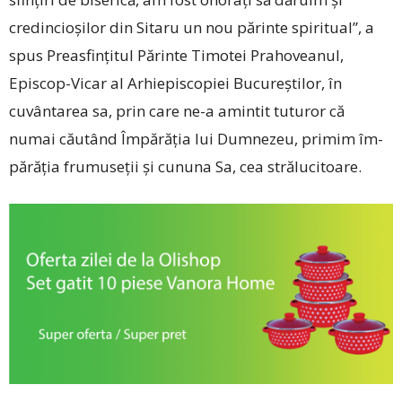
credincioșilor din Sitaru un nou părinte spiritual”, a
spus Preasfințitul Părinte Timotei Prahoveanul,
Episcop-Vicar al Arhiepiscopiei Bucureștilor, în
cuvântarea sa, prin care ne-a amintit tuturor că
numai căutând Împărăția lui Dumnezeu, primim îm­
părăția frumuseții și cununa Sa, cea strălucitoare.