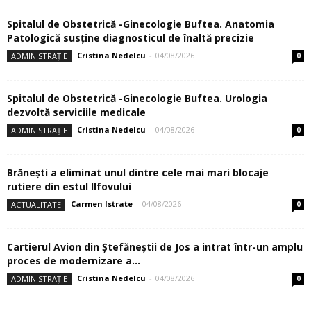
Spitalul de Obstetrică -Ginecologie Buftea. Anatomia
Patologică susţine diagnosticul de înaltă precizie
Cristina Nedelcu
-
04/08/2026
ADMINISTRAȚIE
0
Spitalul de Obstetrică -Ginecologie Buftea. Urologia
dezvoltă serviciile medicale
Cristina Nedelcu
-
04/08/2026
ADMINISTRAȚIE
0
Brănești a eliminat unul dintre cele mai mari blocaje
rutiere din estul Ilfovului
Carmen Istrate
-
04/08/2026
ACTUALITATE
0
Cartierul Avion din Ştefăneştii de Jos a intrat într-un amplu
proces de modernizare a...
Cristina Nedelcu
-
04/08/2026
ADMINISTRAȚIE
0