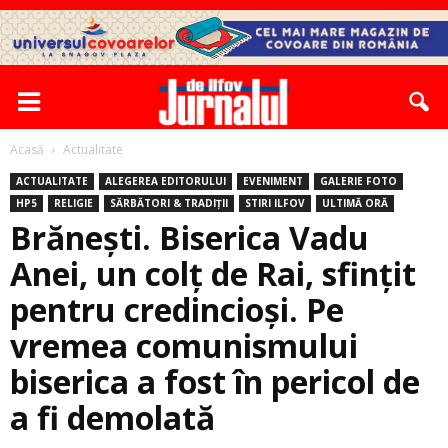
Acasă
Actualitate
ACTUALITATE
ALEGEREA EDITORULUI
EVENIMENT
GALERIE FOTO
HP5
RELIGIE
SĂRBĂTORI & TRADIȚII
STIRI ILFOV
ULTIMĂ ORĂ
Brănești. Biserica Vadu
Anei, un colţ de Rai, sfinţit
pentru credincioşi. Pe
vremea comunismului
biserica a fost în pericol de
a fi demolată